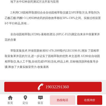
地下水中82种农药测试方法开发与应用
2.利用C18固相萃取膜结合全自动固相萃取仪建立SPE萃取方法,萃取剂为
乙酸乙酯:丙酮=3:1,对82种农药的回收效率都在50%-130%之间。实验过程设置
8个平行样品,所有...
全自动固相萃取(AT280)-液相色谱法 (HPLC-FLD)测定自来水中痕量苯并
芘的含量
萃取富集技术.环保部新标准HJ 478-2009取代GB13198-91,增加 了固相萃
取富集苯并芘的方法,进一步证实了固相萃取的优势.本文选用 AT280全自动固
相萃取仪,免人工干预,自动完成SPE柱活化,样品上样, 目标物洗脱和收集等步
骤,释放了大量实验室劳力.收集液再
19032291360
热线电话
在线询价
首页
定位
留言