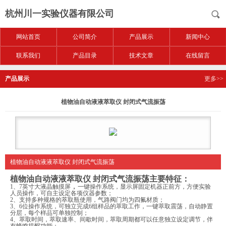
杭州川一实验仪器有限公司
网站首页
公司简介
产品展示
新闻中心
联系我们
产品目录
技术文章
在线留言
产品展示
更多>>
植物油自动液液萃取仪 封闭式气流振荡
植物油自动液液萃取仪 封闭式气流振荡
植物油自动液液萃取仪 封闭式气流振荡
主要特征：
，
1
、
7英寸大液晶触摸屏
一键操作系统，
显示
屏固定机器正前方，方便实验
人员操作，可自主设定各项仪器参数；
2
、
支持多种规格的萃取瓶使用，气路阀门均为四氟材质；
3、
6位操作系统，可独立完成6组样品的萃取工作
，
一键萃取震荡，自动静置
分层，每个样品可单独控制；
4、
萃取时间，萃取速率
、
间歇时间，萃取周期都可以任意独立设定调节
，
伴
有蜂鸣提醒功能；