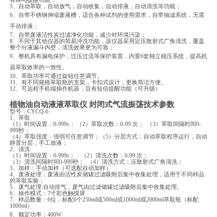
5、
自动萃取，自动放气，自动收集，自动排液，自动清洗等功能；
6、
自带
不锈钢
伸缩废液槽，
适合各种试剂的使用需求，
自带抽滤系统，无需
手动排液；
7、
自带废液活性炭过滤净化功能，减少对环境污染；
8、
不同于其他仪器的简易冲洗功能，该仪器采用定压散射式广角清洗，覆盖
整个分液漏斗内壁，清洗效果更为可靠；
9、
整机具有漏电保护，过压过流等保护装置
，
内置
6套独立稳压系统，提高机
器萃取效率的一致性
。
10、
萃取功率可通过旋钮任意调节
。
11、
有不同规格萃取瓶的支架，卡扣式设计，更换简洁方便
。
12、可远程手机端操作机器，且有短信提醒功能（可升级）
植物油自动液液萃取仪 封闭式气流振荡
技术参数
型号：
CYCQ-6
1、
萃取
（
1）时间设置：0-999s；
（
2）萃取次数：0-99 次；
（
3）萃取间隔时间0-
999秒；
（
4）萃取强度：强弱可任意调节；（5）分层方式：自动萃取程序运行，自动
静置分层，手工放液；
2、清洗
（
1）时间设置：0-999s； （2）清洗次数：0-99 次；
（
3）清洗间隔时间0-999秒； （4）清洗方式：压散射式广角清洗；
3、加样：手动加样（可选配自动加样）
4、废液处理：废液由活性炭储罐过滤吸附后集中收集处理，适用于不同样品
的萃取实验；
5、废气处理:自动排气，废气由过滤储罐过滤吸附后集中收集处理。
6、操作模式：7寸彩色触摸屏
7、样品数量：6位，标配6个250ml或500ml或1000ml或2000ml萃取瓶（标配
10
00ml）
8、额定功率：
4
00W