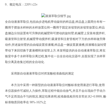
9、额定电压：220V±22v
全自动液液萃取仪,包括由步进电机带动旋转的样品盘,样品盘上圆周分布有一
圈用于摆放水样杯的水样放置位和一圈用于固定浓缩管的浓缩管放置位;样品
盘侧边分别设置有可升降的机械臂和可摆动的旋转臂;机械臂上安装有搅拌杆,
吸液管和注射管,机械臂带动搅拌杆,吸液管和注射管相对下方的水样杯做升降
动作;所述旋转臂的自由端设置排液嘴,样品盘一侧设置废液槽,排液嘴在旋转臂
带动下来回切换于废液槽和浓缩管上方.本发明提供的全自动液液萃取仪,将实
验室中多个水样萃取分离过程,集中在一台全自动化仪器中,全面实现了水样萃
取分离及收集过程的全自动化.
采用新自动液液萃取仪对挥发酚校准曲线的测定
本方法中采用一种新型的自动液液萃取仪对酚标准使用液进行萃取,使用
本仪器操作可减轻人力操作,萃取过程中能自动放气,并且不会出现由于手动力
气不足而混合不匀的情况.测定结果表明,校准曲线相关性非常好,R2=0.9999, 酚
标准物质回收率在 98%-102%之