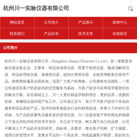
杭州川一实验仪器有限公司
网站首页
公司简介
产品展示
新闻中心
联系我们
产品目录
技术文章
在线留言
公司简介
杭州川一实验仪器有限公司（Hangzhou chuanyi Electronic Co.Ltd.）是一家配套实
验仪器设备企业。主要有：样品浓缩类仪器、喷雾干燥类仪器、微波消解类仪
器、样品处理前仪器、蒸馏类仪器，提纯分离类仪器、实验室用配套仪器等产
品。销售网络遍及全国各地，深受广大客户的青睐。公司拥有专业团队，一贯
以快速回应客户的及提供的交货服务为基础，为客户提供与应用需求紧密结合
的解决方案。在此基础之上，川一人更以精益求精的理念，更的品质，优惠的
价格，来继续仪器的国产化工作。公司成立至今，致力于为客户提供个性化的
服务和高品质的产品，技术到销售都是由行业内精英组成，有着十几年的行业
经验。为产品的质量售后服务提供坚强后盾。川一仪器坐落于举世闻名的钱塘
江下游北岸杭州经济技术开发区，为立足于市场，树立属于自己的品牌，公司
不断深入于产品的开发和研究，高标准，高要求，整合客户结构，扩大规模，
使我们的管理水平、质量水平达到一个高水准，持续超越客户期望，更好的为