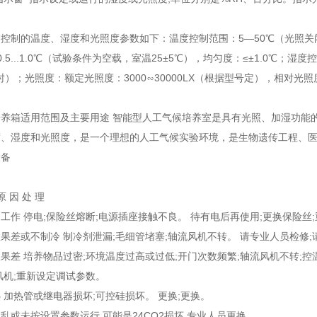
箱控制的温度、湿度和光照度参数如下：温度控制范围：
5—50
℃
（光照关
.5...1.0
℃
（试验条件为空载，室温
25±5
℃
），均匀度：
≤±1.0
℃
；湿度控
时）；光照度：额定光照度：
3000
∽
30000LX
（根据型号定），相对光照
。
培养箱适用范围及主要用途
智能型人工气候培养室是具有光照、加湿功能
度、湿度和光照度，是一个理想的人工气候实验环境，是生物遗传工程、
设备
原
因
处
理
工作
停电
;
保险丝熔断
;
电源插座接触不良。
待有电后再使用
;
更换保险丝
;
差或不制冷
制冷剂泄漏
;
毛细管堵塞
;
轴流风机不转。
请专业人员检修
;
果差
培养物品过密
;
环境温度过高或过低
;
开门次数频繁
;
轴流风机不转
;
控
风机
;
重新设定调试参数。
热
加热管或继电器损坏
;
可控硅损坏。
更换
;
更换。
或未按设置参数运行
可能是
24CO2
损坏
专业人员更换