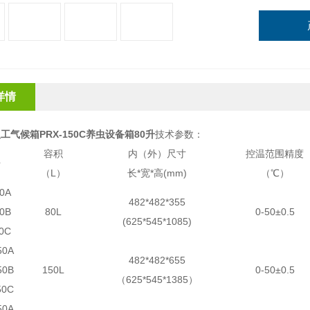
详情
工气候箱PRX-150C养虫设备箱80升
技术参数：
容积
内（外）尺寸
控温范围精度
号
（L）
长*宽*高(mm)
（℃）
0A
482*482*355
0B
80L
0-50±0.5
(625*545*1085)
0C
50A
482*482*655
50B
150L
0-50±0.5
（625*545*1385）
50C
50A