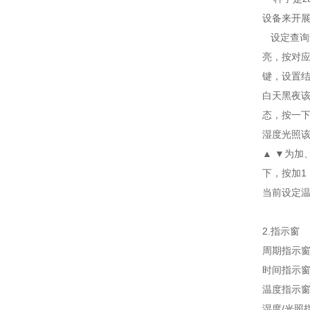
设备来开
设定查询
亮，按对
键，设置
白天黑夜
态，按一
湿度光照
▲
▼
为加
下，按加
当前设定
2.
指示窗
周期指示
时间指示
温度指示
湿度
/
光照