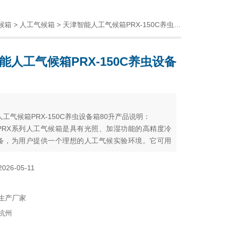
候箱
>
人工气候箱
> 天津智能人工气候箱PRX-150C养虫设备箱80升
能人工气候箱PRX-150C养虫设备
：
工气候箱PRX-150C养虫设备箱80升产品说明：
PRX系列人工气候箱是具有光照、加湿功能的高精度冷
备，为用户提供一个理想的人工气候实验环境。它可用
发芽、育苗、组织、微生物的培养；昆虫及小动物的饲
分析的BOD的测定以及其它用途的人工气候试验
2026-05-11
生产厂家
杭州