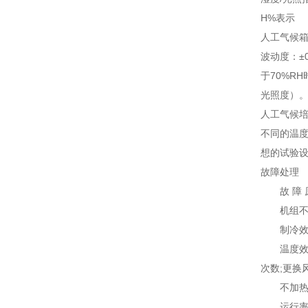
H%
表示
人工气候
波动度：
±0
于
70%RH
光照度）
人工气候
不同的温
想的试验
故障处理
故
障
机组不
制冷效果
温度效
次数
;
更换
不加
运行率乱