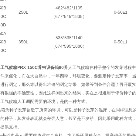
50B
482*482*1105
250L
0-50±1
50C
（677*545*1835）
50D
50A
535*535*1140
50B
350L
0-50±1
（674*595*1880）
50C
工气候箱PRX-150C养虫设备箱80升
人工气候箱在种子整个的发芽过程中
条件来催化，而在大自然中，一年四季，环境变化，要测定种子发芽率，
来进行测定，那么难以得出准确的测定结果，如果等到条件合适了再开展
具有很强的不确定性，因此这样测出来的结果，实在是很难用于评价种子
人工气候箱人工调配需要的环境，是的一种方式。
候箱为种子发芽创造了所需的环境，可以是种子发芽的温床，在同样理想
好的种子，其发芽表现就会差强人意，甚至是不发芽，因此采用此种方式
断提供支持。
ui基础也是zui重要的农业生产资料，为了保证用种安全，提高种子的