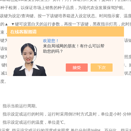
展种子检测，以保证市场上销售的种子品质，为现代农业发展保驾护航。
该键为设定
/
查询键。按一下该键培养箱进入设定状态。时间指示窗、温
应的
▲
▼
键可设置白天的运行参数，再按一下该键，黑夜指示灯亮，此时
结束，回到运行状态，培养箱即按设定的参数自动运行。
该键为白天
/
黑夜切换键，运行时有效，若目前为白天运行状态，按一下该
欢迎您！
来自局域网的朋友！有什么可以帮
下该键，则培养箱切换到白天运行状态。
助您的吗？
该键为湿度
/
光照度切换键，在运行状态下通过该键可切换显示湿度或光照
、键键。在设定状态下，按该键可分别对对应的窗口进行加
1
、减
1
操作。
1
减
1
可以加减当前运行时间，若时间减至
0
时，则自动进入另一个运行状
温度。
窗
指示当前运行周期。
窗
指示设定或运行的时间，运行时采用倒计时方式及时，单位是小时
·
分钟
窗
指示设定或运行的温度，单位是
℃
。
指示窗
指示设定或运行的湿度或光照度
,
单位分别是
%RH
、百分比。指示