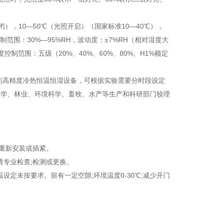
闭），
10—50
℃
（光照开启）（国家标准
10—40
℃
），
制范围：
30%—95%RH
，波动度：
±7%RH
（相对湿度大
度控制范围：五级（
20%
、
40%
、
60%
、
80%
、
H1%
额定
的高精度冷热恒温恒湿设备，可根据实验需要分时段设定
医学、林业、环境科学、畜牧、水产等生产和科研部门较理
重新安装或插紧。
请专业检查
;
检测或更换。
温设定未按要求。留有一定空隙
;
环境温度
0-30
℃
;
减少开门