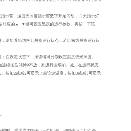
度指示窗、湿度光照度指示窗数字开始闪动，白天指示灯
按对应的
▲
▼
键可设置黑夜的运行参数。再按一下该
键，则培养箱切换到黑夜运行状态；若目前为黑夜运行状
度；在设定状态下，按该键可分别设定湿度或光照度。
如连续按住
2
秒钟不放，则进行连续加、减。在运行状态
态。按加
2
或减
2
可显示当前设定温度，按加
3
或减
3
可显示
。
光照时，光照度
33%
表示一组灯亮、
66%
表示二组灯亮、