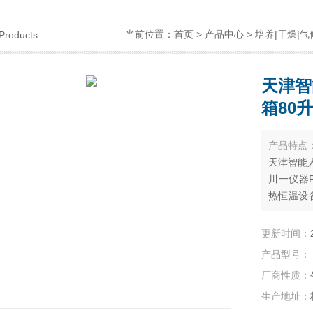
当前位置：
首页
>
产品中心
>
培养|干燥|气
Products
天津智
箱80升
产品特点
天津智能人
川一仪器
热恒温设
作植物的
养；水体
更新时间：
产品型号：
厂商性质：
生产地址：