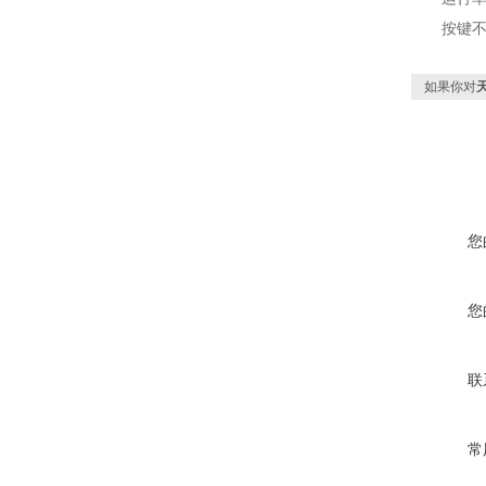
按键不
如果你对
您
您
联
常