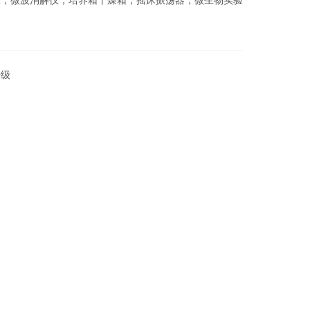
仪，微波消解仪，培养箱干燥箱，摇床振荡器，微生物实验
升级