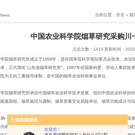
当前位置：
首页
>
新
News
中国农业科学院烟草研究采购川
点击次数：1419 更新时间：2025-
学院烟草研究所成立于1958年，是经国务院科学规划委员会批准、农业部
准，正式增名“山东省烟草研究所"。1987年经国家科委、劳动人事部批
学院为主的三重领导体制，是中国的烟草农业科研事业单位。
科学院烟草研究所承担中国烟草农业科学技术发展、组织中国农业科研协
功能基因组、烟草栽培与调制、烟草质量安全风险评估、烟草功能成分与综
要采购一台低温喷雾干燥机机，多方比较，委托经销商代采，联系到川一实
沟通，确定采购川一仪器的低温真空喷雾干燥机CY-6000Y，目前已
欢迎您！
来自局域网的朋友！有什么可以帮