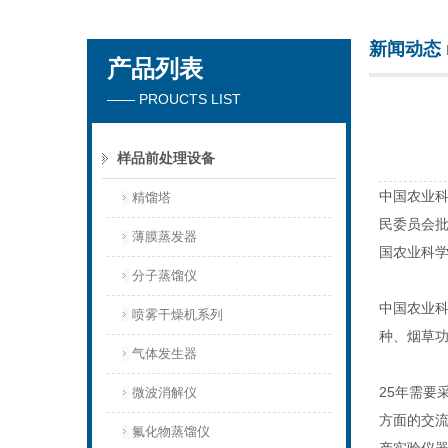
新闻动态
产品列表
杭州川一实验仪器有限公司
—— PROUCTS LIST
样品前处理设备
中国农业科
精馏塔
民委员会批
薄膜蒸发器
国农业科
分子蒸馏仪
中国农业
喷雾干燥机系列
种、烟草
气体发生器
25年需
微波消解仪
方面的交流
氟化物蒸馏仪