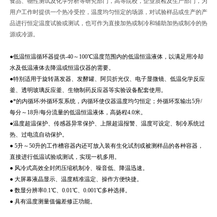
食品、物性测试及化学分析等研究部门，高等院校，企业质检及生产部门，为
用户工作时提供一个热冷受控，温度均匀恒定的场源，对试验样品或生产的产
品进行恒定温度试验或测试，也可作为直接加热或制冷和辅助加热或制冷的热
源或冷源。
●低温恒温循环器提供-40～100℃温度范围内的低温恒温液体，以满足用冷却
水及低温液体去降温或恒温仪器的需要。
●特别适用于旋转蒸发器、发酵罐、阿贝折光仪、电子显微镜、低温化学反应
釜、透明玻璃反应釜、生物制药反应器等实验设备配套使用。
●*的内循环/外循环泵系统，内循环使仪器温度均匀恒定；外循环泵输出5升/
每分～18升/每分流量的低温恒温液体，高扬程4.0米。
●温度超温保护、传感器异常保护、上限超温报警、温度可设定、制冷系统过
热、过电流自动保护。
● 5升～50升的工作槽容器内还可放入装有生化试剂或被测样品的各种容器，
直接进行低温试验或测试，实现一机多用。
● 风冷式高效全封闭压缩机制冷、噪音低、降温迅速。
● 大屏幕液晶显示、温度精准温定、操作方便快捷。
● 数显分辨率0.1℃、0.01℃、0.001℃多种选择。
● 具有温度测量值偏差修正功能。