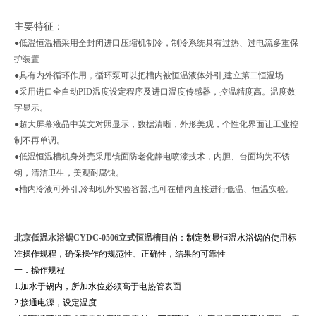
主要特征：
●低温恒温槽采用全封闭进口压缩机制冷，制冷系统具有过热、过电流多重保
护装置
●具有内外循环作用，循环泵可以把槽内被恒温液体外引,建立第二恒温场
●采用进口全自动PID温度设定程序及进口温度传感器，控温精度高。温度数
字显示。
●超大屏幕液晶中英文对照显示，数据清晰，外形美观，个性化界面让工业控
制不再单调。
●低温恒温槽机身外壳采用镜面防老化静电喷漆技术，内胆、台面均为不锈
钢，清洁卫生，美观耐腐蚀。
●槽内冷液可外引,冷却机外实验容器,也可在槽内直接进行低温、恒温实验。
北京低温水浴锅CYDC-0506立式恒温槽
目的：制定数显恒温水浴锅
的使用标
准操作规程，确保操作的规范性、正确性，结果的可靠性
一．
操作规程
1.加水于锅内，所加水位必须高于电热管表面
2.接通电源，设定温度