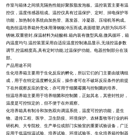
作室与箱体之间填充隔热性能好聚胺脂发泡板。温控装置主要有温
控仪，温度传感器组成。温控仪具有过温保护、定时、掉电保护等
功能，加热制冷系统由加热管、蒸发器、冷凝器、压缩机等构成。
电热恒温培养箱外壳体用薄钢板冲压而成,表面喷塑,内胆为SUS不
锈钢,双重密封,保温材料为硅酸棉.箱内装有微型风扇,微风循环，箱
内温度均匀.温控装置采用自适应温度控制液晶显示,无须控温参数
调节,控温精度高,具有定时功能,过温保护功能。电器控制部分在顶
部。​​
产品用途不同
生化培养箱主要用于生化反应的孵化，所以它们的门主要由玻璃组
成，用于在特定温度孵化反应，操作者可在不破坏反应条件的前提
下在外观察反应的变化；亦可用于细菌霉菌与控制菌的培养。
恒温培养箱主要用于培养细菌和控制菌，正如其名，其密封性好，
温度是可控恒定的，但不便于在外观察。
化培养箱具有制冷和加热双向调温系统，温度可控的功能，是生
物、遗传工程、医学、卫生防疫、环境保护、农林畜牧等行业的科
研机构、大专院校、生产单位或部门实验室的重要试验设备，广泛
应用于低温恒温试验、培养试验、环境试验等。生化培养箱控制器