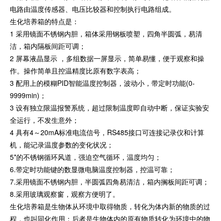
电路由温度传感器、电压比较器和控制执行电路组成。
生化培养箱的特点是：
1 采用镜面不锈钢内胆，箱体采用钢板喷塑，四角半圆弧，易清
洁，箱内隔板间距可调；
2 屏幕液晶显示 ，多组数据一屏显示，简单易懂，便于观察和操
作。操作简单且控温精度比原有数字表高；
3 配用上的模糊PID智能温度控制器，波动小，带定时功能(0-
9999min)；
3 设有独立限温报警系统，超过限制温度即自动中断，保证实验安
全运行，不发生意外；
4 具有4～20mA标准电流信号，RS485接口可连接记录仪和计算
机，能记录温度参数的变化状况；
5*的不锈钢循环风道，强迫空气循环，温度均匀；
6.带定时功能键的数显微电脑温度控制器，控温可靠；
7.采用镜面不锈钢内胆，半圆弧四角易清洁，箱内搁板间距可调；
8.采用玻璃观察窗，观察方便明了。
生化培养箱是生物体从环境中取得物质，转化为体内新的物质的过
程，也叫同化作用；后者是生物体内的原有物质转化为环境中的物