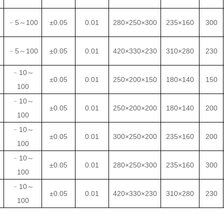
﹣5～100
±0.05
0.01
280×250×300
235×160
300
﹣5～100
±0.05
0.01
420×330×230
310×280
230
﹣10～
±0.05
0.01
250×200×150
180×140
150
100
﹣10～
±0.05
0.01
250×200×200
180×140
200
100
﹣10～
±0.05
0.01
30
0
×250×200
235×160
200
100
﹣10～
±0.05
0.01
280×250×300
235×160
300
100
﹣10～
±0.05
0.01
420×330×230
310×280
230
100