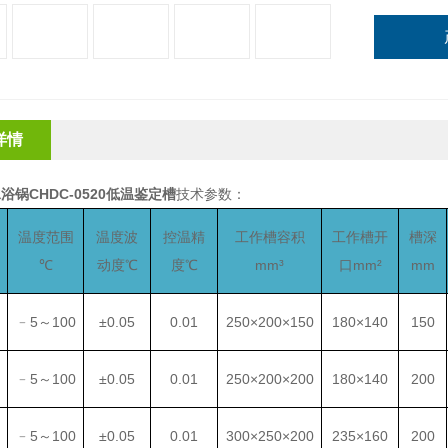
详情
浴锅CHDC-0520低温鉴定槽
技术参数：
温度范围
温度波
控温精
工作槽容积
工作槽开
槽深
℃
动度℃
度℃
mm³
口mm²
mm
﹣5～100
±0.05
0.01
250×200×150
180×140
150
﹣5～100
±0.05
0.01
250×200×200
180×140
200
﹣5～100
±0.05
0.01
300×250×200
235×160
200