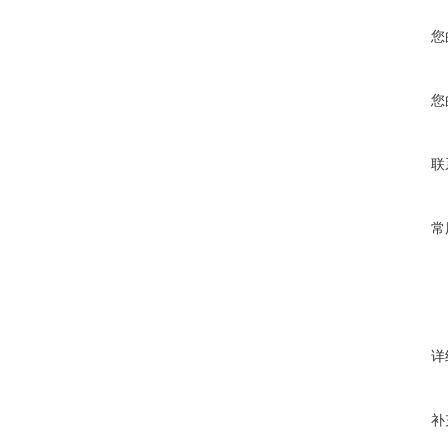
您
您
联
常
详
补