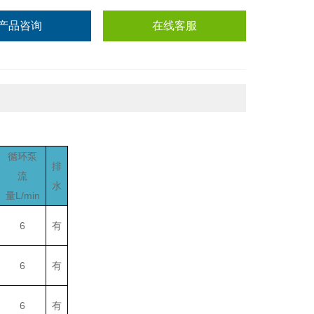
产品咨询
在线客服
循环泵
排
流
水
量L/min
6
有
6
有
6
有