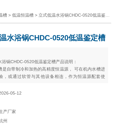
温槽
>
低温恒温槽
> 立式低温水浴锅CHDC-0520低温鉴定槽
温水浴锅CHDC-0520低温鉴定槽
：
浴锅CHDC-0520低温鉴定槽产品说明：
槽是自带制冷和加热的高精度恒温源， 可在机内水槽进
验，或通过软管与其他设备相连，作为恒温源配套使
于石油、化工、电子仪表、物理、化学、生物工程、医
生命科学、轻工食品、物性测试及化学分析等研究部
2026-05-12
院校
生产厂家
杭州