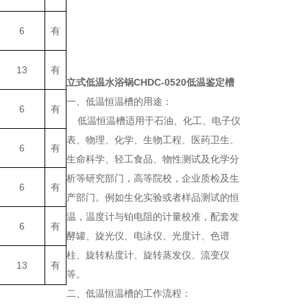
6
有
13
有
立式低温水浴锅CHDC-0520低温鉴定槽
一、低温恒温槽的用途：
6
有
低温恒温槽适用于石油、化工、电子仪
表、物理、化学、生物工程、医药卫生、
6
有
生命科学、轻工食品、物性测试及化学分
析等研究部门，高等院校，企业质检及生
6
有
产部门。例如生化实验或者样品测试的恒
温，温度计与铂电阻的计量校准，配套发
6
有
酵罐、旋光仪、电泳仪、光度计、色谱
柱、旋转粘度计、旋转蒸发仪、流变仪
13
有
等。
二、低温恒温槽的工作流程：