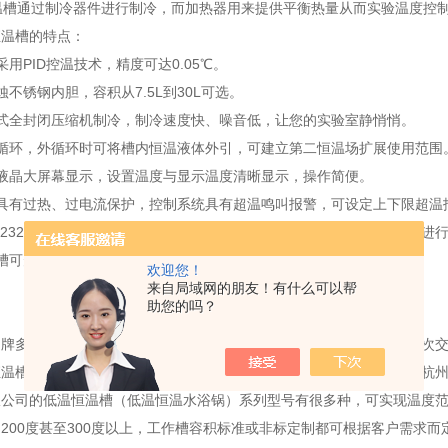
槽通过制冷器件进行制冷，而加热器用来提供平衡热量从而实验温度控
恒温槽的特点：
用PID控温技术，精度可达0.05℃。
不锈钢内胆，容积从7.5L到30L可选。
式全封闭压缩机制冷，制冷速度快、噪音低，让您的实验室静悄悄。
循环，外循环时可将槽内恒温液体外引，可建立第二恒温场扩展使用范围
液晶大屏幕显示，设置温度与显示温度清晰显示，操作简便。
具有过热、过电流保护，控制系统具有超温鸣叫报警，可设定上下限超温
232或RS485通讯接口，实现与PC机或PLC机等上位机的数据传输，进
槽可升降支架，实现特殊实验样品的高度调节
欢迎您！
来自局域网的朋友！有什么可以帮
助您的吗？
品牌多次与天津工业大学合作，低温恒温槽受到老师的认可与推荐，多次
恒温槽，对杭州川一有限公司的低温恒温槽性能高度认可，后又多次与杭
公司的低温恒温槽（低温恒温水浴锅）系列型号有很多种，可实现温度范
200度甚至300度以上，工作槽容积标准或非标定制都可根据客户需求