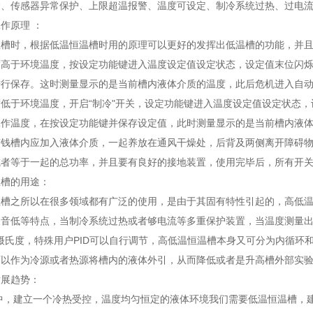
护、传感器异常保护、上限超温报警、温度可设定、制冷系统过热、过电
作原理 ：
温槽时，根据低温恒温槽时用的原理可以更好的发挥出低温槽的功能，并
度高于环境温度，按设定功能键进入温度设定值设定状态，设定值末位闪
进行保存。这时测量显示的是当前槽内液体介质的温度，此后危机进入自
低于环境温度，开启“制冷"开关，设定功能键进入温度设定值设定状态
工作温度，在按设定功能键并保存设定值，此时测量显示的是当前槽内液
钱槽内应加入液体介质，一起养放在通风干燥处，后背及两侧离开障碍物300
或者等于一起的总功率，并且要有良好的接地装置，使用完毕后，所有开
温槽的用途：
温槽之所以在很多领域都有广泛的使用，是由于其固有特性引起的，高低
噪音低等特点，当制冷系统过热或者够电流等多重保护装置，当温度测量
1摄氏度，特殊用户PID可以自行调节，高低温恒温槽本身又可分为内循
可以作为冷源或者热源将槽内的液体外引，从而降低或者是升高槽外部实
发展趋势：
中，建立一个冷热受控，温度均匀恒定的液体环境我们需要低温恒温槽，