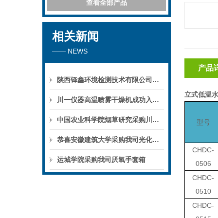
查看全部产品
相关新闻
—— NEWS
产品
陕西铎鑫环境检测技术有限公司采购我司全自动液液萃取仪
立式低温水
川一仪器高温喷雾干燥机成功入驻鄱阳职业学院，助力职业教育实训平台升级
中国农业科学院烟草研究采购川一仪器喷雾干燥机
型号
恭喜安徽建筑大学采购我司光化学反应仪
CHDC-
运城学院采购我司厌氧手套箱
0506
CHDC-
0510
CHDC-