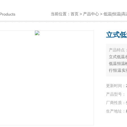
当前位置：
首页
>
产品中心
>
低温|恒温|高
Products
立式低
产品特点
立式低温水
低温恒温
行恒温实
用。泛用
药卫生、
更新时间：
门，高等
产品型号：
厂商性质：
生产地址：