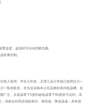
制。
。
报警温度，超温时可自动切断负载。
行远距离控制。
交付投入使用。早在几年前，天津工业大学就已使用过川一
州川一取得联系，并先后采购本公司品牌的系列低温槽。杭
围广泛，从低温零下5度到超低温零下80度皆可达到，高
而定；高效全封闭压缩机制冷、噪音低、降温迅速；具有温