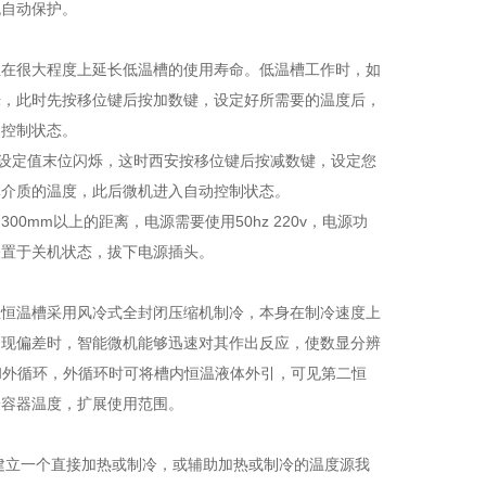
流自动保护。
且在很大程度上延长低温槽的使用寿命。低温槽工作时，如
烁，此时先按移位键后按加数键，设定好所需要的温度后，
动控制状态。
，设定值末位闪烁，这时西安按移位键后按减数键，设定您
体介质的温度，此后微机进入自动控制状态。
mm以上的距离，电源需要使用50hz 220v，电源功
关置于关机状态，拔下电源插头。
温恒温槽采用风冷式全封闭压缩机制冷，本身在制冷速度上
出现偏差时，智能微机能够迅速对其作出反应，使数显分辨
环和外循环，外循环时可将槽内恒温液体外引，可见第二恒
验容器温度，扩展使用范围。
建立一个直接加热或制冷，或辅助加热或制冷的温度源我