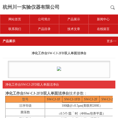
杭州川一实验仪器有限公司
网站首页
公司简介
产品展示
新闻中心
联系我们
产品目录
技术文章
在线留言
产品展示
更多>>
净化工作台SW-CJ-2FD双人单面洁净台
净化工作台SW-CJ-2FD双人单面洁净台
净化工作台SW-CJ-2FD双人单面洁净台
技术参数
：
型号
SW-CJ-1F
SW-CJ-1F
D
SW-CJ-
2
F
SW-CJ-
2
F
D
洁净等级
100级@≥0.5μm(美联邦209E）
．
菌落数
≤0.5个/皿
时（Φ90㎜培养平皿）