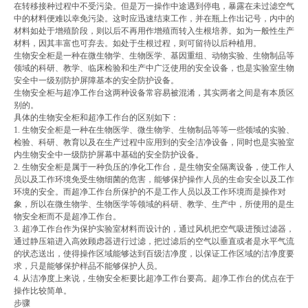
在转移接种过程中不受污染。但是万一操作中途遇到停电，暴露在未过滤空气
中的材料便难以幸免污染。这时应迅速结束工作，并在瓶上作出记号，内中的
材料如处于增殖阶段，则以后不再用作增殖而转入生根培养。如为一般性生产
材料，因其丰富也可弃去。如处于生根过程，则可留待以后种植用。
生物安全柜是一种在微生物学、生物医学、基因重组、动物实验、生物制品等
领域的科研、教学、临床检验和生产中广泛使用的安全设备，也是实验室生物
安全中一级别防护屏障基本的安全防护设备。
生物安全柜与超净工作台这两种设备常容易被混淆，其实两者之间是有本质区
别的。
具体的生物安全柜和超净工作台的区别如下：
1. 生物安全柜是一种在生物医学、微生物学、生物制品等等一些领域的实验、
检验、科研、教育以及在生产过程中应用到的安全洁净设备，同时也是实验室
内生物安全中一级防护屏幕中基础的安全防护设备。
2. 生物安全柜是属于一种负压的净化工作台，是生物安全隔离设备，使工作人
员以及工作环境免受生物细菌的危害，能够保护操作人员的生命安全以及工作
环境的安全。而超净工作台所保护的不是工作人员以及工作环境而是操作对
象，所以在微生物学、生物医学等领域的科研、教学、生产中，所使用的是生
物安全柜而不是超净工作台。
3. 超净工作台作为保护实验室材料而设计的，通过风机把空气吸进预过滤器，
通过静压箱进入高效顾虑器进行过滤，把过滤后的空气以垂直或者是水平气流
的状态送出，使得操作区域能够达到百级洁净度，以保证工作区域的洁净度要
求，只是能够保护样品不能够保护人员。
4. 从洁净度上来说，生物安全柜要比超净工作台要高。超净工作台的优点在于
操作比较简单。
步骤