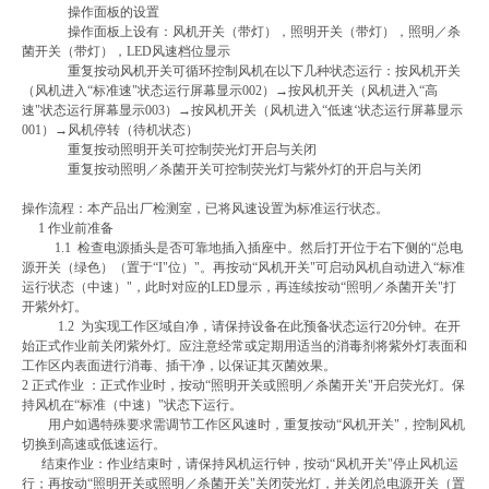
操作面板的设置
操作面板上设有：风机开关（带灯），照明开关（带灯），照明／杀
菌开关（带灯），LED风速档位显示
重复按动风机开关可循环控制风机在以下几种状态运行：按风机开关
（风机进入“标准速"状态运行屏幕显示002）→按风机开关（风机进入“高
速"状态运行屏幕显示003）→按风机开关（风机进入“低速‘状态运行屏幕显示
001）→风机停转（待机状态）
重复按动照明开关可控制荧光灯开启与关闭
重复按动照明／杀菌开关可控制荧光灯与紫外灯的开启与关闭
操作流程：本产品出厂检测室，已将风速设置为标准运行状态。
1 作业前准备
1.1 检查电源插头是否可靠地插入插座中。然后打开位于右下侧的“总电
源开关（绿色）（置于“I"位）"。再按动“风机开关"可启动风机自动进入“标准
运行状态（中速）"，此时对应的LED显示，再连续按动“照明／杀菌开关"打
开紫外灯。
1.2 为实现工作区域自净，请保持设备在此预备状态运行20分钟。在开
始正式作业前关闭紫外灯。应注意经常或定期用适当的消毒剂将紫外灯表面和
工作区内表面进行消毒、插干净，以保证其灭菌效果。
2 正式作业 ：正式作业时，按动“照明开关或照明／杀菌开关"开启荧光灯。保
持风机在“标准（中速）"状态下运行。
用户如遇特殊要求需调节工作区风速时，重复按动“风机开关"，控制风机
切换到高速或低速运行。
结束作业：作业结束时，请保持风机运行钟，按动“风机开关"停止风机运
行；再按动“照明开关或照明／杀菌开关"关闭荧光灯，并关闭总电源开关（置