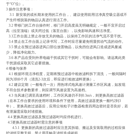
于“O"位）。
3 操作注意事项：
3.1 新安装的或长期末使用的工作台，、建议使用前用洁净真空吸尘器或不
产生纤维脱落的物品认真进行清洁工作。
3.2 带移门的工作台操作时，移门开启高度虽无明确规定，一般不宜开启过
高（拉至顶端）或关闭过低（落至台面），以免影响风速和洁净度。
3.3工作台面上禁止存放无关的物品，以保持工作区的洁净气流不受干扰。
3.4 禁止在工作台面上记录书写，工作时应尽量避免明显扰动气流的动作。
3.5 禁止在预过滤器进风口部位放置物品，以免挡住进风口造成进风量减
少，降低净化能力。
3.6 本产品在受到外界电磁干扰或其它干扰时，可能会有影响。请远离此类
干扰源或采取其它必要措施。
4 维修与保养
4.1 根据环境洁净程度，定期将预过滤器中粗效滤料拆下清洗 ，一般间隔时
间为3到6个月（清洗2-3次后，即应进行粗效滤料更换）。
4.2 建议定期（一般每月一次）用热球式电风速计测量工作区风速，如发现
不符合技术参数要求，则应调节风速设置为高速档。
4.3 当风速已调至高速档时，工作区风速仍不到0.3m/s，则更换高效过滤器
（在本工作台要求的使用环境和条件下使用，高效过滤器更换一般约2到3
年）。更换高效过滤器后，应用尘埃粒子计数器检查四周边密封是否良好，若
有泄漏需采取封堵措施。
4.4 更换高效过滤器及预过滤器时均应停机进行。
4.5更换高效过滤器时需注意的事项
4.5.1 更换新的高效过滤器时应注意其拆箱、搬运及安装取用的过程应保
护滤纸完整无损，禁止用手触及滤纸造成破损。