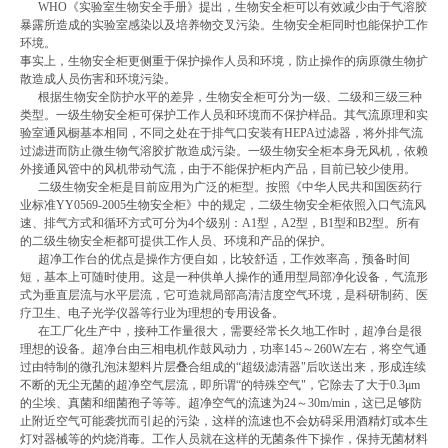
WHO《实验室生物安全手册》提出，生物安全柜可以有效减少由于气溶胶
暴露所造成的实验室感染以及培养物交叉污染。生物安全柜同时也能保护工作
环境。
事实上，生物安全柜更侧重于保护操作人员和环境，防止操作的病原微生物扩
散造成人员伤害和环境污染。
根据生物安全防护水平的差异，生物安全柜可分为一级、二级和三级三种
类型。一级生物安全柜可保护工作人员和环境而不保护样品。其气流原理和实
验室通风橱基本相同，不同之处在于排气口安装有HEPA过滤器，将外排气流
过滤进而防止微生物气溶胶扩散造成污染。一级生物安全柜本身无风机，依赖
外接通风管中的风机带动气流，由于不能保护柜内产品，目前已较少使用。
二级生物安全柜是目前应用为广泛的柜型。按照《中华人民共和国医药行
业标准YY0569-2005生物安全柜》中的规定，二级生物安全柜依照入口气流风
速、排气方式和循环方式可分为4个级别：A1型，A2型，B1型和B2型。所有
的二级生物安全柜都可提供工作人员、环境和产品的保护。
超净工作台的优点是操作方便自如，比较舒适，工作效率高，预备时间
短，基本上可随时使用。这是一种供单人操作的通用型局部净化设备，气流形
式为垂直层流与水平层流，它可造就局部高清洁度空气环境，是科研制药、医
疗卫生、电子光学仪器等行业为理想的专用设备。
在工厂化生产中，接种工作量很大，需要经常长久地工作时，超净台是很
理想的设备。超净台由三相电机作鼓风动力，功率145～260W左右，将空气通
过由特制的微孔泡沫塑料片层叠合组成的“超级滤清器"后吹送出来，形成连续
不断的无尘无菌的超净空气层流，即所谓“的特殊空气"，它除去了大于0.3μm
的尘埃、真菌和细菌孢子等等。超净空气的流速为24～30m/min，这已足够防
止附近空气可能袭扰而引起的污染，这样的流速也不会妨碍采用酒精灯或本生
灯对器械等的灼烧消毒。工作人员就在这样的无菌条件下操作，保持无菌材料