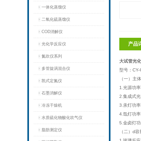
一体化蒸馏仪
二氧化硫蒸馏仪
COD消解仪
产品
光化学反应仪
氮吹仪系列
大试管光化
多管旋涡混合仪
型号：
CY
（一）主
凯式定氮仪
1.光源功
石墨消解仪
2.集成式
3.汞灯功
冷冻干燥机
4.氙灯功
水质硫化物酸化吹气仪
5.金卤灯
脂肪测定仪
（二）
d容
1.玻璃反应