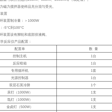
强力磁力搅拌器使样品充分混匀受光。
温装置
循环装置制冷量：＞1000W
-5°C到100°C
循环装置设有脚轮和底部排液阀。
化学反应仪产品配置：
配置单
数
量
控制主机
1台
反应暗箱
1台
专用循环机
1套
光源控制器
1台
双层石英冷阱
1个
汞灯（1000W）
1支
氙灯（1000W）
1支
金卤灯（500W）
1支