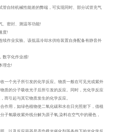
试管自转机械性能差的弊端，可实现同时、部分试管充气
气、密封、测温等功能!
度!
连续作业实验。该低温冷却水供给装置自身配备有静音外
，数字化作业感!
本理念!
吸收一个光子所引发的化学反应。物质一般在可见光或紫外
由物质的分子吸收光子后所引发的反应。同时，光化学反应
态，而引起与其它物质发生的化学反应。
光合作用，如绿色植物使二氧化碳和水在日光照射下，借植
分子氧吸收紫外线分解为原子氧;染料在空气中的褪色，
光照、以及反应容器是否负载光催化剂等条件下的光化学反