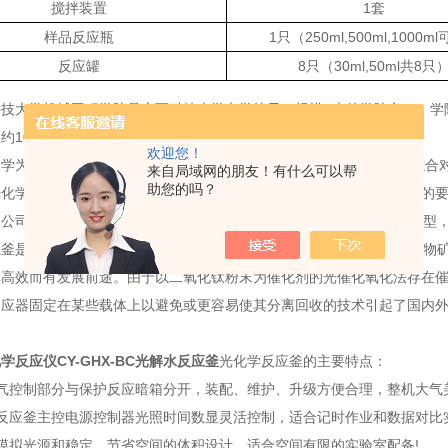
搅拌装置
1套
样品反应瓶
1只（250ml,500ml,1000m
反应罐
8只（30ml,50ml共8只
技大学机械工程学院是广西科技大学办学较早、规模Z大的学院之一。学院
约100名。学院设有多个重点，其中以工程力学较为突出。
欢迎您！
学为扩大实验室的规模，与2018年初经过市场上同类产品各方面的综
来自局域网的朋友！有什么可以帮
助您的吗？
化学反应仪，种类齐全，性能优良，能多方面满足老师对光催化实验的要
公司有3款光化学反应仪，有多试管、大试管、多试管+大试管的组合型
釜是近20年才出现的处理技术，在足够的反应时间内通常可以将有机物矿
单高效而有发展前途。由于以二氧化钛粉末为催化剂的光催化氧化法存在
反应器固定在某些载体上以避免或更容易使其分离回收的技术引起了国内
学反应仪CY-GHX-BC光解水反应釜
光化学反应釜的主要特点：
气控制部分与保护反应暗箱分开，装配、维护、升级方便合理，整机大气美
反应釜主控电源控制器光照时间数显灵活控制，适合记时作业和数据对比
模拟光源和稳定、节省空间的体积设计，适合空间有限的实验室配备!