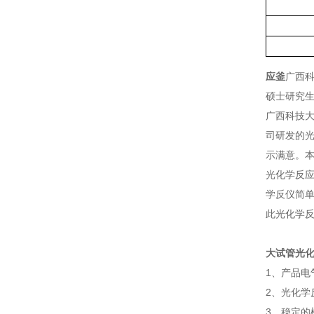
应釜
广西科
硕士研究生
广西科技大
司研发的光
示满意。本
光化学反应
学反仪简
此光化学
大试管光化
1、产品电
2、光化学
3、稳定的