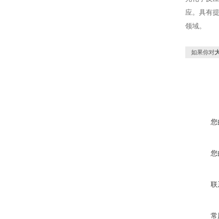
应。具有
领域。
如果你对
您
您
联
常