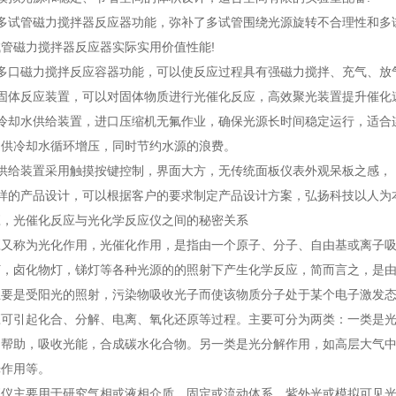
有多试管磁力搅拌器反应器功能，弥补了多试管围绕光源旋转不合理性和多
管磁力搅拌器反应器实际实用价值性能!
多口磁力搅拌反应容器功能，可以使反应过程具有强磁力搅拌、充气、放
固体反应装置，可以对固体物质进行光催化反应，高效聚光装置提升催化速
有冷却水供给装置，进口压缩机无氟作业，确保光源长时间稳定运行，适合
提供冷却水循环增压，同时节约水源的浪费。
供给装置采用触摸按键控制，界面大方，无传统面板仪表外观呆板之感，
样的产品设计，可以根据客户的要求制定产品设计方案，弘扬科技以人为
应，光催化反应与光化学反应仪之间的秘密关系
应又称为光化作用，光催化作用，是指由一个原子、分子、自由基或离子
灯，卤化物灯，锑灯等各种光源的的照射下产生化学反应，简而言之，是
主要是受阳光的照射，污染物吸收光子而使该物质分子处于某个电子激发
应可引起化合、分解、电离、氧化还原等过程。主要可分为两类：一类是
的帮助，吸收光能，合成碳水化合物。另一类是光分解作用，如高层大气中
光作用等。
应仪主要用于研究气相或液相介质、固定或流动体系、紫外光或模拟可见