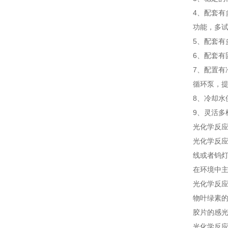
4、配套
功能，多试
5、配套有
6、配套有
7、配置
循环泵，
8、冷却水
9、灵活多
光化学反
光化学反
线或者钨
在环境中
光化学反
物叶绿素
胶片的感
光化学反