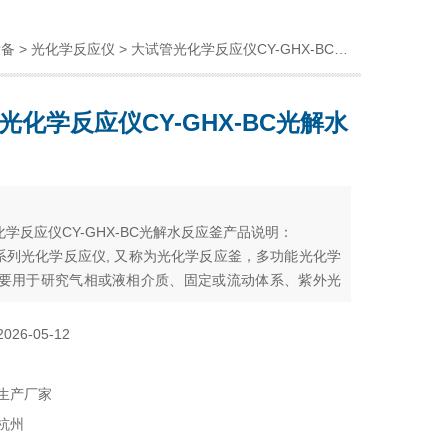
设备
>
光化学反应仪
> 大试管光化学反应仪CY-GHX-BC光解水反应釜
光化学反应仪CY-GHX-BC光解水
：
学反应仪CY-GHX-BC光解水反应釜产品说明：
系列光化学反应仪, 又称为光化学反应釜，多功能光化学
主要用于研究气相或液相介质、固定或流动体系、紫外光
见光照、以及反应容器是否负载TiO2光催化剂等条件下
反应。
2026-05-12
生产厂家
杭州