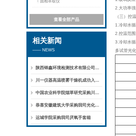
固相萃取仪
2.大功率
（三）控
查看全部产品
1.冷却水
2.控温范围：
相关新闻
3.冷却水
—— NEWS
多试管光
陕西铎鑫环境检测技术有限公司采购我司全自动液液萃取仪
川一仪器高温喷雾干燥机成功入驻鄱阳职业学院，助力职业教育实训平台升级
中国农业科学院烟草研究采购川一仪器喷雾干燥机
恭喜安徽建筑大学采购我司光化学反应仪
运城学院采购我司厌氧手套箱