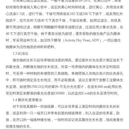
可用离心或过滤法测定。一般干重为湿重的10~20%。在离心法中，将体
积待测培养液倒入离心管中，设定的离心时间和转速，进行离心，并用清水离
心洗涤1~5次，进行干燥。干燥可用烘箱在105 ℃或100 ℃下烘干，或采用红外
线烘干，也可在80 ℃或40 ℃下真空干燥，干燥后称重。如用过滤法，丝状真
菌可用滤纸过滤，细菌可用醋酸纤维膜等滤膜过滤，过滤后用少量水洗涤，在
40 ℃下进行真空干燥。称干重发法较为烦琐，通常获取的微生物产品为菌体
时，常采用这种方法，如活性干酵母（Activity Dry Yeast, ADY）,一些以微生
物菌体为活性物质的饲料和肥料。
1.3 比浊法
微生物的生长引起培养物混浊度的增高。通过紫外分光光度计测定波长下
的吸光值，判断微生物的生长状况。对某一培养物内的菌体生长作定时跟踪
时，可采用一种特制的有侧臂的三角烧瓶。将侧臂插入光电比色计的比色座孔
中，即可随时测定其生长情况，而不必取菌液。该法主要用于发酵工业菌体生
长监测。如使用UNICO公司的紫外-可见分光光度计，在波长600 nm处用比色
管定时测定发酵液的吸光光度值OD600，以此监控E.coli的生长及诱导时间。
1.4 菌丝长度测量法
对于丝状真菌和一些放线菌，可以在培养基上测定时间内菌丝生长的长
度，或是利用一只一端开口并带有刻度的细玻璃管，到入合适的培养基，卧
放，在开口的一端接种微生物，一段时间后记录其菌丝生长长度，借此衡量丝
状微生物的生长。