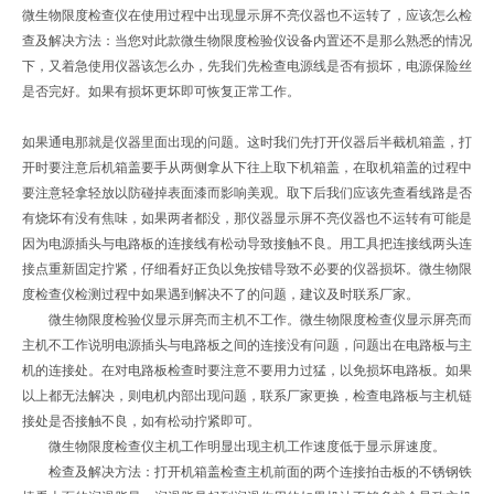
微生物限度检查仪在使用过程中出现显示屏不亮仪器也不运转了，应该怎么检
查及解决方法：当您对此款微生物限度检验仪设备内置还不是那么熟悉的情况
下，又着急使用仪器该怎么办，先我们先检查电源线是否有损坏，电源保险丝
是否完好。如果有损坏更坏即可恢复正常工作。
如果通电那就是仪器里面出现的问题。这时我们先打开仪器后半截机箱盖，打
开时要注意后机箱盖要手从两侧拿从下往上取下机箱盖，在取机箱盖的过程中
要注意轻拿轻放以防碰掉表面漆而影响美观。取下后我们应该先查看线路是否
有烧坏有没有焦味，如果两者都没，那仪器显示屏不亮仪器也不运转有可能是
因为电源插头与电路板的连接线有松动导致接触不良。用工具把连接线两头连
接点重新固定拧紧，仔细看好正负以免按错导致不必要的仪器损坏。微生物限
度检查仪检测过程中如果遇到解决不了的问题，建议及时联系厂家。
微生物限度检验仪显示屏亮而主机不工作。微生物限度检查仪显示屏亮而
主机不工作说明电源插头与电路板之间的连接没有问题，问题出在电路板与主
机的连接处。在对电路板检查时要注意不要用力过猛，以免损坏电路板。如果
以上都无法解决，则电机内部出现问题，联系厂家更换，检查电路板与主机链
接处是否接触不良，如有松动拧紧即可。
微生物限度检查仪主机工作明显出现主机工作速度低于显示屏速度。
检查及解决方法：打开机箱盖检查主机前面的两个连接拍击板的不锈钢铁