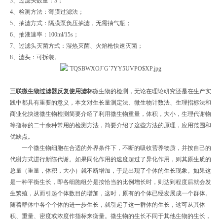
3、过滤头数量：3；
4、检测方法：薄膜过滤法；
5、抽滤方式：隔膜泵负压抽滤，无需抽气瓶；
6、抽液速率：100ml/15s；
7、过滤头灭菌方式：湿热灭菌、火焰枪快速灭菌；
8、滤头：可拆装。
三联微生物过滤器反复
使用滤杯
微生物的检测，无论在理论研究还是在生产实
践中都具有重要的意义，本文对生长量测定法、微生物计数法、生理指标法和
商业化快速微生物检测简要介绍了利用微生物重量，体积，大小，生理代谢物
等指标的二十余种常用的检测方法，简要介绍了这些方法的原理，应用范围和
优缺点。
一个微生物细胞在合适的外界条件下，不断的吸收营养物质，并按自己的
代谢方式进行新陈代谢。如果同化作用的速度超过了异化作用，则其原生质的
总量（重量，体积，大小）就不断增加，于是出现了个体的生长现象。如果这
是一种平衡生长，即各细胞组分是按恰当的比例增长时，则达到程度后就会发
生繁殖，从而引起个体数目的增加，这时，原有的个体已经发展成一个群体。
随着群体中各个个体的进一步生长，就引起了这一群体的生长，这可从其体
积、重量、密度或浓度作指标来衡量。微生物的生长不同于其他生物的生长，