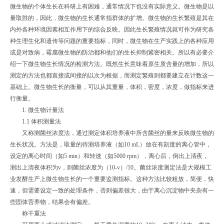
微生物的个体生长在科研上有困难，通常情况下也没有实际意义。微生物是以
量取胜的，因此，微生物的生长通常指群体的扩增。微生物的生长繁殖是其在
内外各种环境因素相互作用下的综合反映。因此生长繁殖情况就可作为研究各
种生理生化和遗传等问题的重要指标，同时，微生物在生产实践上的各种应用
或是对致病，霉腐微生物的防治都和他们的生长抑制紧密相关。所以有必要介
绍一下微生物生长情况的检测方法。既然生长意味着原生质含量的增加，所以
测定的方法也都直接或间接的以次为根据，而测定繁殖则都要建立在计数这一
基础上。微生物生长的衡量，可以从其重量，体积，密度，浓度，做指标来进
行衡量。
1. 微生物计量法
1.1 体积测量法
又称测菌丝浓度法，通过测定体积培养液中所含菌丝的量来反映微生物的
生长状况。方法是，取量的待测培养液（如10 mL）放在有刻度的离心管中，
设定的离心时间（如5 min）和转速（如5000 rpm），离心后，倒出上清夜，
测出上清夜体积为v，则菌丝浓度为（10-v）/10。菌丝浓度测定法是大规模工
业发酵生产上微生物生长的一个重要监测指标。这种方法比较粗放，简便，快
速，但需要设定一致的处理条件，否则偏差很大，由于离心沉淀物中夹杂有一
些固体营养物，结果会有偏差。
称干重法