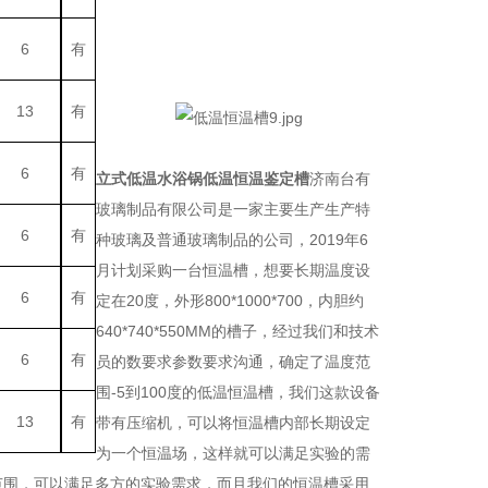
6
有
13
有
6
有
立式低温水浴锅低温恒温鉴定槽
济南台有
玻璃制品有限公司是一家主要生产生产特
6
有
种玻璃及普通玻璃制品的公司，2019年6
月计划采购一台恒温槽，想要长期温度设
6
有
定在20度，外形800*1000*700，内胆约
640*740*550MM的槽子，经过我们和技术
6
有
员的数要求参数要求沟通，确定了温度范
围-5到100度的低温恒温槽，我们这款设备
13
有
带有压缩机，可以将恒温槽内部长期设定
为一个恒温场，这样就可以满足实验的需
温范围，可以满足多方的实验需求，而且我们的恒温槽采用