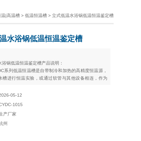
恒温|高温槽
>
低温恒温槽
> 立式低温水浴锅低温恒温鉴定槽
温水浴锅低温恒温鉴定槽
：
水浴锅低温恒温鉴定槽产品说明：
DC系列低温恒温槽是自带制冷和加热的高精度恒温源，
水槽进行恒温实验，或通过软管与其他设备相连，作为
套使用。低温恒温槽通过制冷器件进行制冷，而加热器
平衡热量从而实验温度控制。
2026-05-12
CYDC-1015
生产厂家
杭州