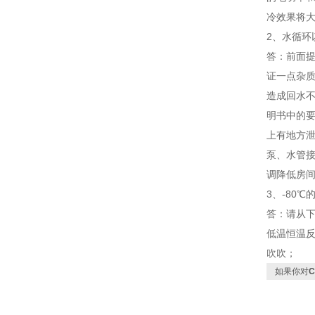
冷效果将
2、水循
答：前面
证一点杂质
造成回水
明书中的
上有地方
泵、水管
调降低房
3、-80
答：请从
低温恒温
吹吹；
如果你对