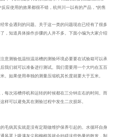
户反应使用的效果都很不错，杭州川一以有的产品，*的售
们经常会遇到的问题。关于这一类的问题现在已经有了很多
好了，知道具体操作步骤的人并不多。下面小编为大家介绍
要注意测验低温恒温浴槽的测验环境必要要在试验箱可以承
以后我们就可以准备进行测试。我们需要用一个大约在五百
两米。如果使用单独的测量压缩机其长度就要大于五米。
试，每次浴槽停机和运转的时候都在三分钟左右的时间。而
，这样可以避免其在测验过程中发生二次损坏。
障的毛病其实就是没有定期做维护保养引起的。水循环自身
前通风罩上吸满灰尘和柳棉等就会妨碍这些热量的散发，制