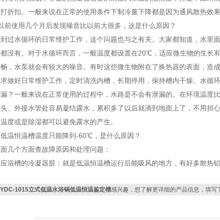
大打折扣。一般来说在正常的使用条件下制冷量下降都是因为通风散热效
环以前使用几个月后发现噪音比以前大很多，这是什么原因？
提到过水循环的日常维护工作，这个问题也与之有关。大家都知道，水里
都没有。对于水循环而言，一般温度都设置在20℃，适应微生物的生长
不畅，水泵就会有较大的噪音。有时这些微生物附在了换热器的表面，造
要求做好日常维护工作，定时清洗内槽，长期停用，保持槽内干燥。水循
泄漏？一般来说在正常使用的过程中，水路是不会有泄漏的。在环境温度
接头、外接水管处容易凝结露水，累积多了以后就滴到地面上了，不用担
间温度或是除湿都可以避免露水的产生。
℃的低温恒温槽温度只能降到-60℃，是什么原因？
下面几个方面查故障原因和处理问题：
反应浴槽的冷凝器脏：就是低温恒温槽运行后能吸风的地方，有好多散热
CYDC-1015立式低温水浴锅低温恒温鉴定槽
感兴趣，想了解更详细的产品信息，填写