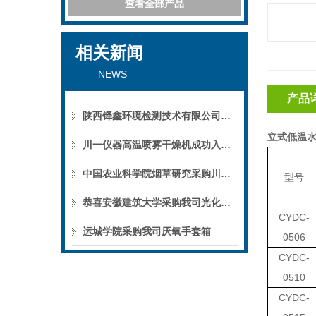
查看全部产品
相关新闻
—— NEWS
产品
陕西铎鑫环境检测技术有限公司采购我司全自动液液萃取仪
立式低温
川一仪器高温喷雾干燥机成功入驻鄱阳职业学院，助力职业教育实训平台升级
中国农业科学院烟草研究采购川一仪器喷雾干燥机
型号
恭喜安徽建筑大学采购我司光化学反应仪
CYDC-
运城学院采购我司厌氧手套箱
0506
CYDC-
0510
CYDC-