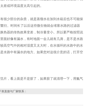
果太差或环境温度太高引起的。
面有很少部分的杂质，就是蒸馏水在加到水箱后也不可能保
和繁衍。时间长了以后这些微生物就会堵塞水路的过滤器
成换热器的传热效果变差，制冷量变小。所以要严格按照说
环里面好像有漏水，有时地面一会儿就有几滴，是不是水路
比较高空气中的相对湿度又太大时，在水循环的水路中的水
心是水路中有漏水的地方。如果您对这很介意的话，打开空
铝箔片，看上面是不是脏了，如果脏了就清理一下，用氮气
下表直接与厂家联系：