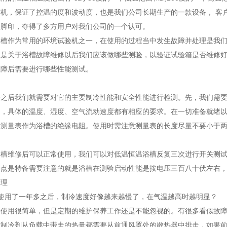
机，保证了控温的度和波动度，也是我们公司长期生产的一款设备， 客
一脚印，夺得了多方用户对我们公司的一个认可。
浴槽作为常用的环境试验机之一，在使用的过程当中发生故障并处理是我
但是关于浴槽故障维修以后我们应该做哪些测验，以验证试验箱是否维修
故障后需要进行哪些性能测试。
修之后我们就需要对它的主要制冷性能和安全性能进行检测。先，我们需
内，具体的温度、湿度、空气流动速度都有相应的要求。在一切准备就绪
的测量表作为浴槽的绝缘电阻。使用时需注意测量表的长度尽量不要小于
浴槽维修后可以正常使用，我们可以对低温恒温浴槽反复三次进行开关测
一点是特备需要注意的就是浴槽在测验启动性能是按电压三百八十伏左右
处理
环使用了一年多之后，制冷速度好像越来越慢了，在气温越高时越明显？
环使用很简单，但是定期的维护保养工作还是不能忽视的。有很多看似故
和制冷剂从负载中带走的热量都需要从前通风罩处的散热器中排走，如果