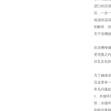
进口的压缩
后，一步
低温恒温
的解答，
关于浴槽
在浴槽维
受范围之
伏瓦左右
为了确保
且这里有
常见问题
1、水循
答：水循
的电功率