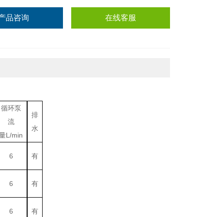
产品咨询
在线客服
循环泵
排
流
水
量
L/min
6
有
6
有
6
有