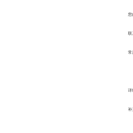
您
联
常
详
补