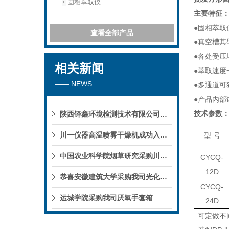
固相萃取仪
主要特征
●固相萃取
查看全部产品
●真空槽其
●各处受压
相关新闻
●萃取速度
—— NEWS
●多通道可
●产品内部
技术参数
陕西铎鑫环境检测技术有限公司采购我司全自动液液萃取仪
川一仪器高温喷雾干燥机成功入驻鄱阳职业学院，助力职业教育实训平台升级
型 号
中国农业科学院烟草研究采购川一仪器喷雾干燥机
CY
CQ-
12D
恭喜安徽建筑大学采购我司光化学反应仪
CY
CQ-
运城学院采购我司厌氧手套箱
24D
可定做不