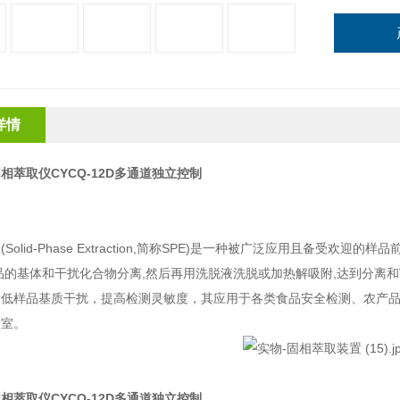
详情
相萃取仪CYCQ-12D多通道独立控制
：
仪
(Solid-Phase Extraction,简称SPE)是一种被广泛应用且备
品的基体和干扰化合物分离,然后再用洗脱液洗脱或加热解吸附,达到分离
降低样品基质干扰，提高检测灵敏度，其应用于各类食品安全检测、农产
验室。
相萃取仪CYCQ-12D多通道独立控制