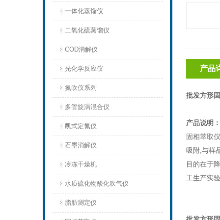
一体化蒸馏仪
二氧化硫蒸馏仪
COD消解仪
产品
光化学反应仪
氮吹仪系列
批发方形固
多管旋涡混合仪
产品说明
凯式定氮仪
固相萃取
石墨消解仪
吸附,与样
目的在于
冷冻干燥机
工生产实
水质硫化物酸化吹气仪
脂肪测定仪
批发方形固