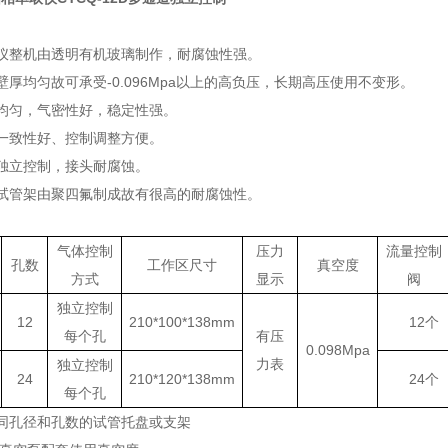
：
仪整机由透明有机玻璃制作，耐腐蚀性强。
壁厚均匀故可承受
-0.096Mpa
以上的高负压，长期高压使用不变形。
均匀，气密性好，稳定性强。
一致性好、控制调整方便。
独立控制，接头耐腐蚀。
试管架由聚四氟制成故有很高的耐腐蚀性。
：
气体控制
压力
流量控制
孔数
工作区尺寸
真空度
方式
显示
阀
独立控制
12
210*100*138mm
12个
每个孔
有压
0.098Mpa
力表
独立控制
24
210*120*138mm
24个
每个孔
同孔径和孔数的试管托盘或支架