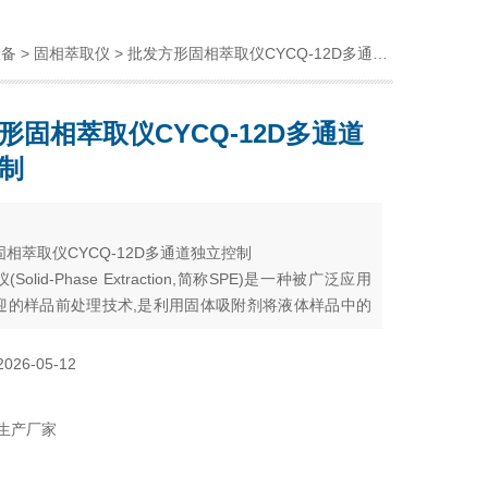
设备
>
固相萃取仪
> 批发方形固相萃取仪CYCQ-12D多通道独立控制
形固相萃取仪CYCQ-12D多通道
制
：
相萃取仪CYCQ-12D多通道独立控制
Solid-Phase Extraction,简称SPE)是一种被广泛应用
迎的样品前处理技术,是利用固体吸附剂将液体样品中的
物吸附,与样品的基体和干扰化合物分离,然后再用洗脱液
热解吸附
2026-05-12
生产厂家