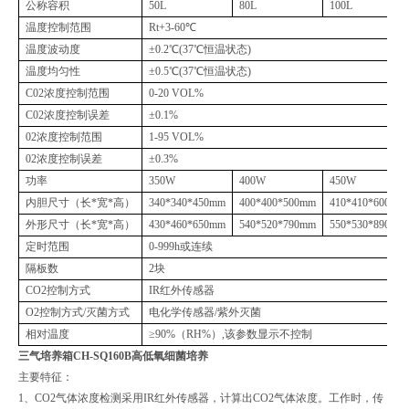
公称容积
50L
80L
100L
温度控制范围
Rt+3-60℃
温度波动度
±0.2℃(37℃恒温状态)
温度均匀性
±0.5℃(37℃恒温状态)
C02浓度控制范围
0-20 VOL%
C02浓度控制误差
±0.1%
02浓度控制范围
1-95 VOL%
02浓度控制误差
±0.3%
功率
350W
400W
450W
内胆尺寸（长*宽*高）
340*340*450mm
400*400*500mm
410*410*600mm
外形尺寸（长*宽*高）
430*460*650mm
540*520*790mm
550*530*890mm
定时范围
0-999h或连续
隔板数
2块
CO2控制方式
IR红外传感器
O2控制方式/灭菌方式
电化学传感器/紫外灭菌
相对温度
≥90%（RH%）,该参数显示不控制
三气培养箱CH-SQ160B高低氧细菌培养
主要特征：
1、CO2气体浓度检测采用IR红外传感器，计算出CO2气体浓度。工作时，传