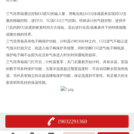
三气培养箱通过控制O2或N2的输入量，用氧化锆(ZrO2)传感器来实现对O2含
量的精确控制，进行O2、N2及CO2三气控制。特殊设计的气路控制，使得开
门后内腔O2浓度的恢复时间大大缩短。适合进行在高/低氧条件下的特殊细胞
或微生物的培养。
三气培养箱具有电子阀保护功能，计时器计时30分钟之内，CO2进气不能让进
气指示灯熄灭过，则进入电子阀保护并报警，同时切断CO2进气电子阀电源，
保护电子阀不会因为在没有气体进入时长时间通电而损坏。
三气培养箱箱门打开后，计时器复零，关门后重新开始计时。具有水温、室温
的数字等多种保护功能，当显示温度超过预置温度时，可自动切断全部加热电
源。另外具有独立的水超温继电保护功能，保证温度的可靠性。有足够大的水
套容积和良好的保温性能。
19032291360