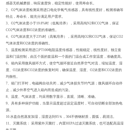
感器无机械磨损，响应速度快，稳定性能好，使用寿命长。
2、O2气体浓度检测采用进口电化学氧气传感器，具有线性度好，检测准确等
特点，寿命长，能充分满足用户需求。
3、O2气体浓度小于19.8%时（低氧培养），采用高纯N2和CO2气体，保证
CO2气体浓度和O2浓度的准确性。
4、O2气体浓度大于23%时（高氧培养），采用高纯O2和CO2气体，保证CO2
气体浓度和O2浓度的准确性。
5、温度检测采用进口PT100电阻温度传感器，性能稳定，线性度好。独立套
温和门温控制，由五个面的套温和一个面的门温合成工作室温度，准确度高。
6、箱内采用微风循环方式，使空气循环接近自然界空气对流，缩短温度、湿
度、O2浓度和CO2浓度的恢复时间，确保温度、湿度、O2浓度和CO2浓度的
均衡性。
7、箱门打开时，电磁阀自动关闭，减少气体损失节约气源；微风循环自动停
止，减少外界空气进入箱内而造成的污染。
8、温度、气体浓度，均采用数字显示，直观、清晰、准确。
9、具有多种保护功能，当显示温度超过设定温度时，可自动切断全部加热电
源。
10.水盘自然蒸发加湿，湿度达到95％，304不锈钢材质，圆弧，易清洁。
11、灭菌系统： 采用紫外灭菌灯，内置HEPA过滤灭菌系统，也可选配高温湿
热灭菌。