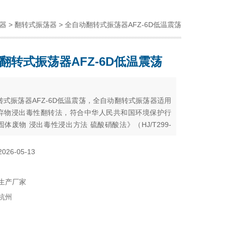
器
>
翻转式振荡器
> 全自动翻转式振荡器AFZ-6D低温震荡
翻转式振荡器AFZ-6D低温震荡
：
转式振荡器AFZ-6D低温震荡，全自动翻转式振荡器适用
弃物浸出毒性翻转法，符合中华人民共和国环境保护行
体废物 浸出毒性浸出方法 硫酸硝酸法》（HJ/T299-
）与《固体废物 浸出毒性浸出方法 醋酸缓冲溶液法》
00-2007）的要求。
2026-05-13
生产厂家
杭州