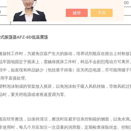
600*550*1300
800*550*1300
980*550*1300
1160*550*1300
g
35
45
55
65
特殊规格可以订
式振荡器AFZ-6D低温震荡
：
高速旋转工作时，为避免仪器产生大的振动，培养试剂瓶应在摇台上对称放
样品牢固地固定于摇床上，需确保摇床工作时，样品不会剧烈甩动方可离开
过程中，如发现有样品缺少（包括塞子掉落）应关闭总电源，尽可能用镊子
时用手直接处理。
将塑料泡沫制成的管架放入摇床，以免泡沫粒子吸入风机转轴，导致风机过
品时，要关闭电源或者将速度调为零。
：
表面应经常擦洗，以保持清洁，擦洗时应避开仪表控制箱的侧面，以免水滴
经常使用时，每几个月应加注一次适量的润滑脂，定期检查保险丝盒、控制