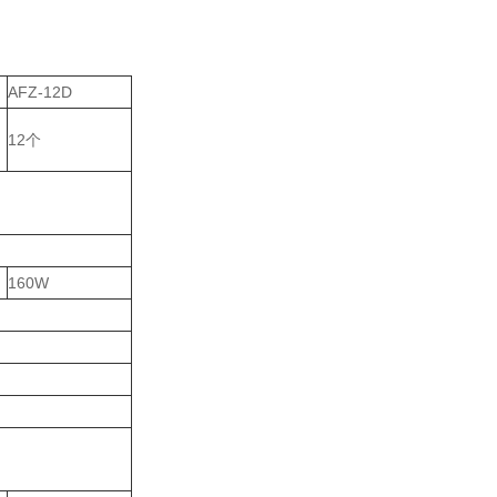
AFZ-12D
12个
160W