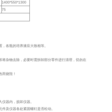
1400*550*1300
75
置，各瓶的培养液应大致相等。
。
等将杂物去除，必要时需拆卸部分零件进行清理，切勿在
热而烧毁！
入仪器内，损坏仪器。
元件及仪器各处紧固螺钉是否松动。