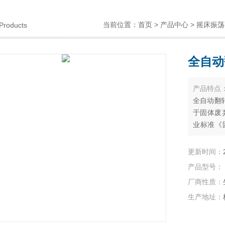
当前位置：
首页
>
产品中心
>
摇床振荡
Products
全自动
产品特点
全自动翻
于固体废
业标准《固
2007
（HJ/T3
更新时间：
产品型号：
厂商性质：
生产地址：