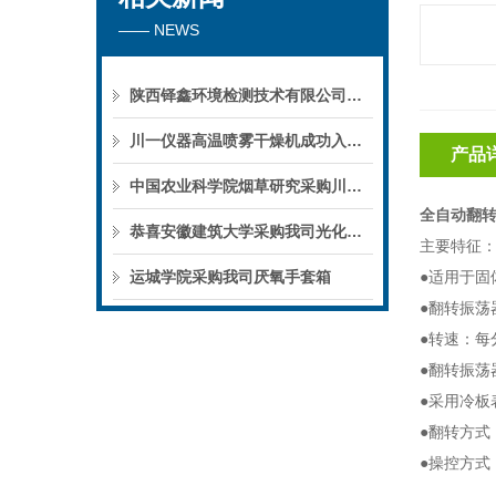
—— NEWS
陕西铎鑫环境检测技术有限公司采购我司全自动液液萃取仪
川一仪器高温喷雾干燥机成功入驻鄱阳职业学院，助力职业教育实训平台升级
产品
中国农业科学院烟草研究采购川一仪器喷雾干燥机
全自动翻转
恭喜安徽建筑大学采购我司光化学反应仪
主要特征
运城学院采购我司厌氧手套箱
●适用于固
●翻转振荡
●转速：每
●翻转振荡
●采用冷
●翻转方式
●操控方式