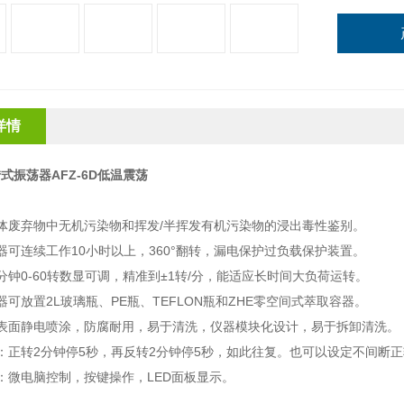
详情
式振荡器AFZ-6D低温震荡
：
体废弃物中无机污染物和挥发/半挥发有机污染物的浸出毒性鉴别。
器可连续工作10小时以上，360°翻转，漏电保护过负载保护装置。
分钟0-60转数显可调，精准到±1转/分，能适应长时间大负荷运转。
器可放置2L玻璃瓶、PE瓶、TEFLON瓶和ZHE零空间式萃取容器。
板表面静电喷涂，防腐耐用，易于清洗，仪器模块化设计，易于拆卸清洗。
：正转2分钟停5秒，再反转2分钟停5秒，如此往复。也可以设定不间断
：微电脑控制，按键操作，LED面板显示。