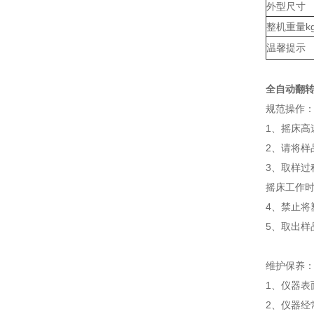
外型尺寸
整机重量k
温馨提示
全自动翻转
规范操作
1、摇床
2、请将
3、取样
摇床工作
4、禁止
5、取出样
维护保养
1、仪器
2、仪器