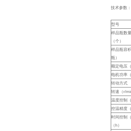
技术参数
型号
样品瓶数
（个）
样品瓶容积
瓶）
额定电压（
电机功率
转动方式
转速（r/m
温度控制
控温精度
时间控制（
（h）