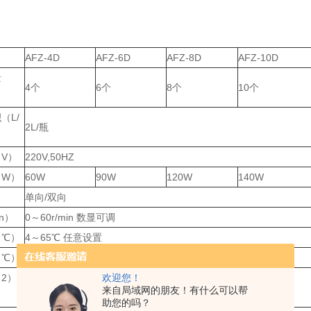
：
AFZ-4D
AFZ-6D
AFZ-8D
AFZ-10D
量
4个
6个
8个
10个
（L/
2L/瓶
V）
220V,50HZ
（W）
60W
90W
120W
140W
单向/双向
in）
0～60r/min 数显可调
（℃）
4～65℃ 任意设置
（℃）
±0.1℃
欢迎您！
2）
0～99h59min
来自局域网的朋友！有什么可以帮
助您的吗？