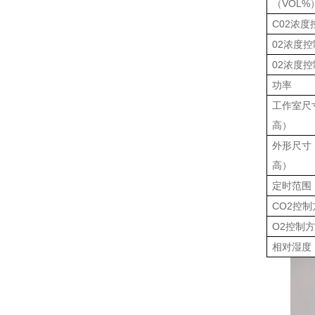
（VOL%
C02浓
02浓度控
02浓度
功率
工作室尺
高）
外形尺寸（
高）
定时范围
CO2控制
O2控制
相对湿度