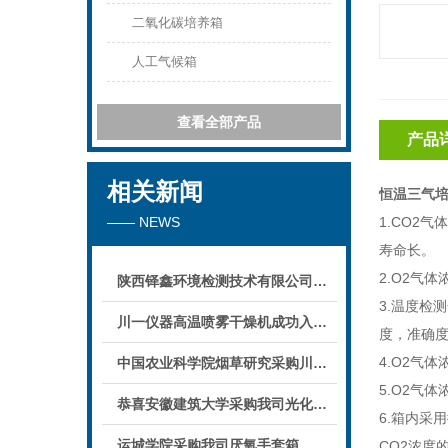
二氧化碳培养箱
人工气候箱
查看全部产品
产品
相关新闻
恒温三气
—— NEWS
1.CO2
寿命长。
2.O2气
陕西铎鑫环境检测技术有限公司采购我司全自动液液萃取仪
3.温度检
川一仪器高温喷雾干燥机成功入驻鄱阳职业学院，助力职业教育实训平台升级
度，准确
4.O2气
中国农业科学院烟草研究采购川一仪器喷雾干燥机
5.O2气
恭喜安徽建筑大学采购我司光化学反应仪
6.箱内采
运城学院采购我司厌氧手套箱
CO2浓度