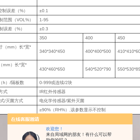
）
度控制误差（%）
±0.1
制范围（VOL%）
1-95
控制误差（%）
±0.3
350
400
450
寸（mm）长*宽*
340*340*450
400*400*500
410*410*6
mm）长*宽*
430*460*650
540*520*790
550*530*8
（h）/隔板数
0-999或连续/2块
方式
IR红外传感器
方式/灭菌方式
电化学传感器/紫外灭菌
≥90%（RH%）,该参数显示不控制
欢迎您！
来自局域网的朋友！有什么可以帮