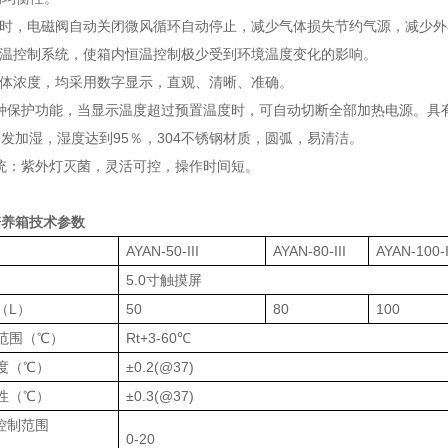
开时，电磁阀自动关闭微风循环自动停止，减少气体损失节约气源，减少
门温控制系统，使箱内恒温控制极少受到环境温度变化的影响。
气体浓度，均采用数字显示，直观、清晰、准确。
多种保护功能，当显示温度超过预置温度时，可自动切断全部加热电源。具
发加湿，湿度达到95％，304不锈钢材质，圆弧，易清洁。
系统：紫外灯灭菌，灵活可控，操作时间短。
培养箱
技术参数
AYAN-50-III
AYAN-80-III
AYAN-100-I
5.0寸触摸屏
（L）
50
80
100
范围（℃）
Rt+3-60℃
度（℃）
±0.2(@37)
性（℃）
±0.3(@37)
度控制范围
0-20