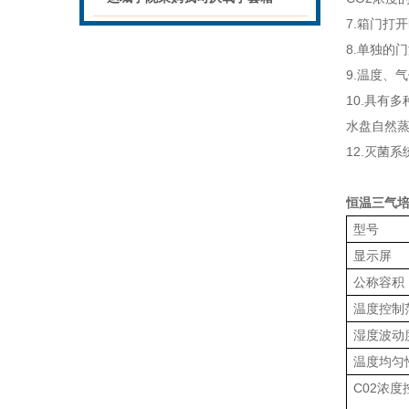
7.箱门打
8.单独的
9.温度、
10.具有
水盘自然蒸
12.灭菌
恒温三气
型号
显示屏
公称容积
温度控制
湿度波动
温度均匀
C02浓