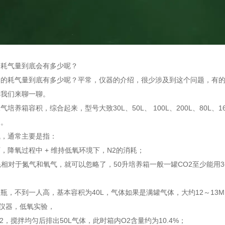
箱耗气量到底会有多少呢？
箱的耗气量到底有多少呢？平常，仪器的介绍，很少涉及到这个问题，有
，我们来聊一聊。
气培养箱容积，综合起来，型号大致30L、50L、 100L、200L、80L
）。
气，通常主要是指：
，降氧过程中 + 维持低氧环境下，N2的消耗；
耗相对于氮气和氧气，就可以忽略了，50升培养箱一般一罐CO2至少能用
瓶，不到一人高，基本容积为40L，气体如果是满罐气体，大约12～13MPa
L仪器，低氧实验，
N2，搅拌均匀后排出50L气体，此时箱内O2含量约为10.4%；