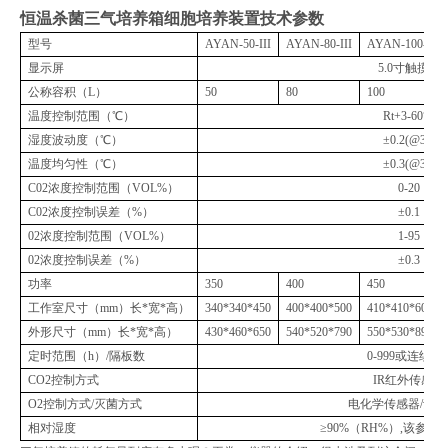
恒温杀菌三气培养箱细胞培养装置
技术参数
型号
AYAN-50-III
AYAN-80-III
AYAN-100-III
显示屏
5.0寸触摸屏
公称容积（L）
50
80
100
温度控制范围（℃）
Rt+3-60℃
湿度波动度（℃）
±0.2(@37)
温度均匀性（℃）
±0.3(@37)
C02浓度控制范围（VOL%）
0-20
C02浓度控制误差（%）
±0.1
02浓度控制范围（VOL%）
1-95
02浓度控制误差（%）
±0.3
功率
350
400
450
工作室尺寸（mm）长*宽*高）
340*340*450
400*400*500
410*410*600
外形尺寸（mm）长*宽*高）
430*460*650
540*520*790
550*530*890
定时范围（h）/隔板数
0-999或连续/2
CO2控制方式
IR红外传感器
O2控制方式/灭菌方式
电化学传感器/紫
相对湿度
≥90%（RH%）,该参