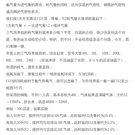
氮气量为进气量的两倍。耗气量的消耗，还与仪器的气密性、钢瓶的气密性、
减压阀的气密性有关。
我们按1天开关两次门计算，降氧，N2耗气量大致消耗量如下：
1天耗气量 ＝ 一次进气量×2＋维持气量
三气培养箱的耗气量到底有多少呢？平常，仪器的介绍，很少涉及到这个问
题，有的会主动给您介绍，有的，您不问，不会给您提及这个问题，今天，我
们来聊一聊。
市面上的三气培养箱容积，综合起来，型号大致30L、50L、 100L、200L、
80L、160L、240L、（应该来讲，不说涵盖了全部，９０％的还是涵盖了）。
所谓的耗气，通常主要是指：
低氧实验下，降氧过程中 + 维持低氧环境下，N2的消耗；
CO2的消耗相对于氮气和氧气，就可以忽略了，50升培养箱一般一罐CO2至少
能用3个月。
所采用的钢瓶，不到一人高，基本容积为40L，气体如果是满罐气体，大约12
～13MPa，折合来，就是4800L～5200L。
例如：50L仪器，低氧实验，
加入50升N2，搅拌均匀后排出50L气体，此时箱内O2含量约为10.4%；
再加入50升N2，搅拌均匀后排出50L气体，此时箱内O2含量约为5.2%；
再加入50升N2，搅拌均匀后排出50L气体，此时箱内O2含量约为2.6%；