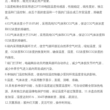
点，寿命长，能充分满足用户需要。
3.温度检测全部采用进口PT100电阻温度传感器，性能稳定，线性度好。独立
套温和门温控制，由五个面的套温和一个面的门温合成工作室温度，准确度
高。
4.O2气体浓度小于19.8%时，采用高纯N2气体和CO2气体，保证CO2气体浓度
和O2浓度的准确性。
5.O2气体浓度大于23%时，采用高纯O2气体和CO2气体，保证CO2气体浓度和
O2浓度的准确性。
6.箱内采用微风循环方式，使空气循环接近自然界空气对流，缩短温度、湿
度、O2浓度和CO2浓度的恢复时间，确保温度、湿度、O2浓度和CO2浓度的
均衡性。
7.箱门打开时，电磁阀自动关闭微风循环自动停止，减少气体损失节约气源，
减少外界空气进入箱内而造成的污染。
8.单独的门温控制系统，使箱内恒温控制极少受到环境温度变化的影响。
9.温度、气体浓度，均采用数字显示，直观、清晰、准确。
10.具有多种保护功能，当显示温度超过预置温度时，可自动切断全部加热电
源。具有独立的超温继电保护功能，保证温度不超过预置值。11.水盘自然蒸
发加湿，湿度达到95％，304不锈钢材质，圆弧，易清洁。
12.灭菌系统：紫外灯灭菌，灵活可控，操作时间短。