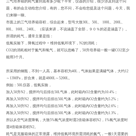
三气培养箱的耗气量到底有多少呢？平常，仪器的介绍，很少涉及到这个问
题，有的会主动给您介绍，有的，您不问，不会给您提及这个问题，今天，我
们来聊一聊。
市面上的三气培养箱容积，综合起来，型号大致30L、50L、 100L、200L、
80L、160L、240L、（应该来讲，不说涵盖了全部，９０％的还是涵盖了）。
所谓的耗气，通常主要是指：
低氧实验下，降氧过程中 + 维持低氧环境下，N2的消耗；
CO2的消耗相对于氮气和氧气，就可以忽略了，50升培养箱一般一罐CO2至少
能用3个月。
所采用的钢瓶，不到一人高，基本容积为40L，气体如果是满罐气体，大约12
～13MPa，折合来，就是4800L～5200L。
例如：50L仪器，低氧实验，
加入50升N2，搅拌均匀后排出50L气体，此时箱内O2含量约为10.4%；
再加入50升N2，搅拌均匀后排出50L气体，此时箱内O2含量约为5.2%；
再加入50升N2，搅拌均匀后排出50L气体，此时箱内O2含量约为2.6%；
再加入50升N2，搅拌均匀后排出50L气体，此时箱内O2含量约为1.3%，
所以从空气浓度降氧，大致5%氧气浓度时需2倍箱体容积N2，1%氧气浓度时
需4倍箱体容积N2。
耗气是克服箱体的正常泄露，维持低氧环境所需消耗的氮气，一般1天需要的