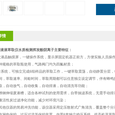
详情
动液液萃取仪水质检测挥发酚阴离子
主要特征：
大液晶触摸屏
，
一键操作系统，
显示
屏固定机器正前方，方便实验人员操
种规格的萃取瓶使用，气路阀门均为四氟材质；
作系统，可独立完成6组样品的萃取工作
，
一键萃取震荡，自动静置分层，
间，萃取速率
、
间歇时间，萃取周期都可以任意独立设定调节
，
伴有蜂鸣
取，自动放气，自动收集，自动排液，自动清洗等功能；
锈钢
伸缩废液槽，
适合各种试剂的使用需求，
自带抽滤系统，无需手动排
液活性炭过滤净化功能，减少对环境污染；
其他仪器的简易冲洗功能，该仪器采用定压散射式广角清洗，覆盖整个分
有漏电保护，过压过流等保护装置
，
内置
6套独立稳压系统，提高机器萃