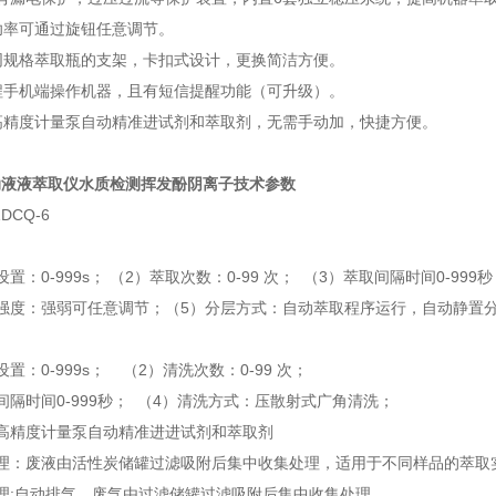
功率可通过旋钮任意调节
。
同规格萃取瓶的支架，卡扣式设计，更换简洁方便
。
程手机端操作机器，且有短信提醒功能（可升级）
。
高精度计量泵自动精准
进试剂和萃取剂
，无需手动加，快捷方便
。
动液液萃取仪水质检测挥发酚阴离子技术
参数
ZD
CQ-6
置：0-999s；
（
2）萃取次数：0-99 次；
（
3）萃取间隔时间0-999秒
强度：强弱可任意调节；（5）分层方式：自动萃取程序运行，自动静置
设置：0-999s； （2）清洗次数：0-99 次；
间隔时间0-999秒； （4）清洗方式：压散射式广角清洗；
高精度计量泵自动精准进
进试剂和萃取剂
处理：废液由活性炭储罐过滤吸附后集中收集处理，适用于不同样品的萃取
理:自动排气，废气由过滤储罐过滤吸附后集中收集处理。