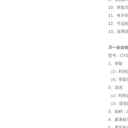
10、
萃取
11、
有不
12、可远
13、
采用
川一全自
型号：
CY
1、
萃取
（
1）时间设
（
4）萃取
2、清洗
（
1）时间
（
3）清洗
3、加样：
4、废液
5、废气处