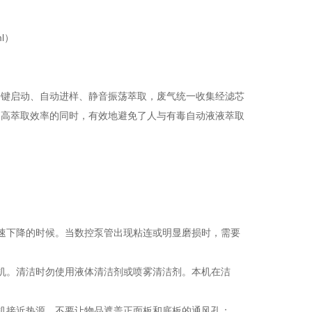
ml）
一键启动、自动进样、静音振荡萃取，废气统一收集经滤芯
提高萃取效率的同时，有效地避免了人与有毒自动液液萃取
速下降的时候。当数控泵管出现粘连或明显磨损时，需要
机。清洁时勿使用液体清洁剂或喷雾清洁剂。本机在洁
机接近热源，不要让物品遮盖正面板和底板的通风孔；