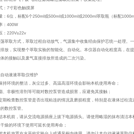
式：7寸彩色触摸屏
：6位，标配6个250ml或500ml或1000ml或2000ml萃取瓶（标配
10
00
率：
4
00W
：220V±22v
振荡萃取方式，萃取过程自动放气，气源集中收集经由保护芯统一处理。
动排放，实现整个萃取实验的智能化、自动化。本仪器自动化程度高，在
气体的接触以及废气直接排放所造成的二次污染。
动液液萃取仪维护
持环境的整洁，灰尘过多、高温高湿环境会影响本机使用寿命；
、非极性溶剂等可能对数控泵管造成损害，应避免其接触；
期检查数控泵管是否出现粘连的情况及磨损程度，特别是在液体过柱流
新的数控泵管。
本机前，请从交流电源插座上拔下电源插头。请使用略湿的抹布清洁本
、干燥的环境下使用可延长使用寿命；
本机放置在水平的实验台上或通风橱内使用，请勿让本自动液液萃取仪