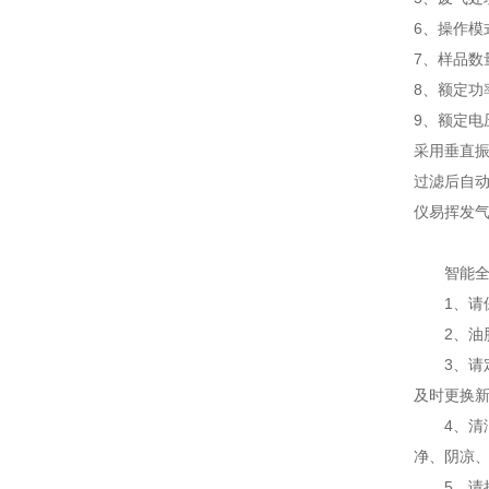
6、操作模
7、样品数量
8、额定功
9、额定电压
采用垂直
过滤后自
仪易挥发
智能全自
1、请保
2、油脂
3、请定
及时更换
4、清洁
净、阴凉
5、请把