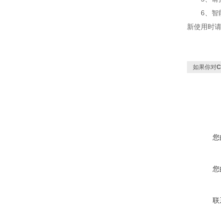
6、智能
新使用时
如果你对
您
您
联