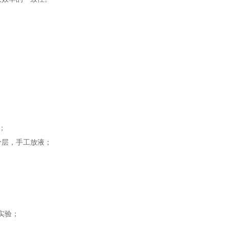
；
分层，手工放液；
实验；