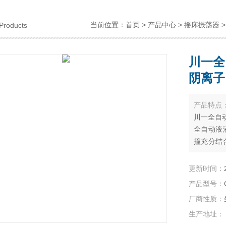
当前位置：
首页
>
产品中心
>
摇床振荡器
Products
川一全
阴离子
产品特点
川一全自
全自动液
撞充分结
工看管，
操作功能
更新时间：
品对实验
产品型号：
于石油化
厂商性质：
生产地址：