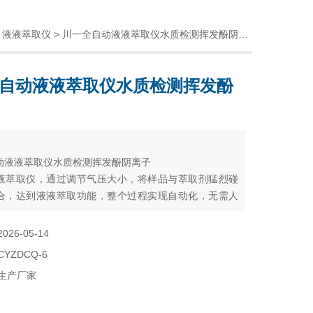
>
液液萃取仪
> 川一全自动液液萃取仪水质检测挥发酚阴离子
自动液液萃取仪水质检测挥发酚
：
动液液萃取仪水质检测挥发酚阴离子
液萃取仪，通过调节气压大小，将样品与萃取剂猛烈碰
合，达到液液萃取功能，整个过程实现自动化，无需人
降低了实验风险，大大提高了萃取效率，机器具有一键
，简单方便，自动排废气废液都有过滤功能，减少了样
2026-05-14
室环境的污染，保证实验人员环境的安全性，可广泛用
CYZDCQ-6
工，生物制药，环保及冶金食品等行业领域。
生产厂家