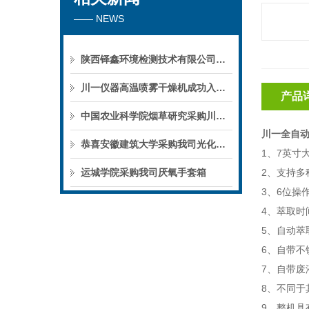
—— NEWS
陕西铎鑫环境检测技术有限公司采购我司全自动液液萃取仪
川一仪器高温喷雾干燥机成功入驻鄱阳职业学院，助力职业教育实训平台升级
产品
中国农业科学院烟草研究采购川一仪器喷雾干燥机
川一全自
恭喜安徽建筑大学采购我司光化学反应仪
1
、
7英寸
运城学院采购我司厌氧手套箱
2
、
支持多
3、
6位操
4、
萃取时
5、
自动萃
6、
自带
不
7、
自带废
8、
不同于
9、
整机具