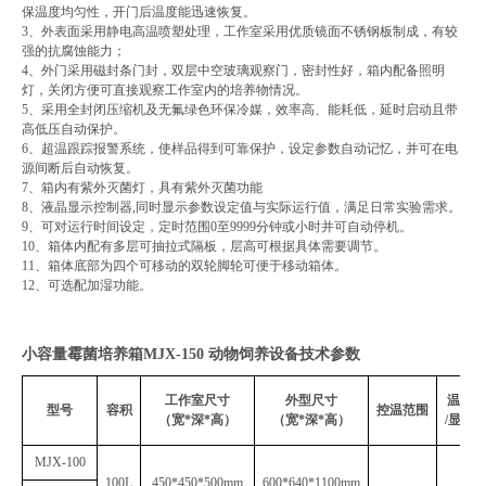
保温度均匀性，开门后温度能迅速恢复。
3
、外表面采用静电高温喷塑处理，工作室采用优质镜面不锈钢板制成，有较
强的抗腐蚀能力；
4
、外门采用磁封条门封，双层中空玻璃观察门，密封性好，箱内配备
照明
灯
，
关闭方便可直接观察工作室内的培养物情况。
5
、采用全封闭压缩机及无氟绿色环保冷媒，效率高、能耗低，延时启动且带
高低压自动保护。
6
、超温跟踪报警系统，使样品得到可靠保护，设定参数自动记忆，并可在电
源间断后自动恢复。
7
、箱内有紫外灭菌灯，具有紫外灭菌功能
8
、液晶显示控制器
,
同时显示参数设定值与实际运行值，满足日常实验需求。
9
、可对运行时间设定，定时范围
0
至
9999
分钟或小时并可自动停机。
10、箱体内配有多层可抽拉式隔板，层高可根据具体需要调节。
11
、箱体底部为四个可移动的双轮脚轮可便于移动箱体。
12
、可选配加湿功能。
小容量霉菌培养箱MJX-150 动物饲养设备
技术参数
工作室尺寸
外型尺寸
温度波
型号
容积
控温范围
（宽
*深*高）
（宽
*深*高）
/显示
MJX-
100
100
L
450*450*500
mm
600*640*1100
mm