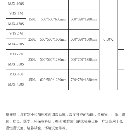
MJX-
100
S
MJX-1
5
0
±
0.5
150L
500*500*600
mm
600*690*1200
mm
0.1
MJX-
150
S
MJX-
250
250L
500*500*1000
mm
600*690*1600
mm
0
-5
0℃
MJX-
250
S
MJX-
350
350L
500*560*1280
mm
600*750*1880
mm
MJX-
350
S
MJX-
450
450L
620*560*1280
mm
720*750*1880
mm
MJX-
450
S
培养箱，具有制冷和加热双向调温系统，温度可控的功能，是植物、、微、遗
传、病毒、医学、环保等科研，教研`教育部门的实验室设备，广泛应用于低
温恒温试验、培养试验、环境试验等等。