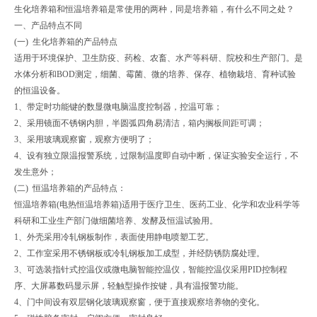
生化培养箱和恒温培养箱是常使用的两种，同是培养箱，有什么不同之处？
一、产品特点不同
(一) 生化培养箱的产品特点
适用于环境保护、卫生防疫、药检、农畜、水产等科研、院校和生产部门。是
水体分析和BOD测定，细菌、霉菌、微的培养、保存、植物栽培、育种试验
的恒温设备。
1、带定时功能键的数显微电脑温度控制器，控温可靠；
2、采用镜面不锈钢内胆，半圆弧四角易清洁，箱内搁板间距可调；
3、采用玻璃观察窗，观察方便明了；
4、设有独立限温报警系统，过限制温度即自动中断，保证实验安全运行，不
发生意外；
(二) 恒温培养箱的产品特点：
恒温培养箱(电热恒温培养箱)适用于医疗卫生、医药工业、化学和农业科学等
科研和工业生产部门做细菌培养、发酵及恒温试验用。
1、外壳采用冷轧钢板制作，表面使用静电喷塑工艺。
2、工作室采用不锈钢板或冷轧钢板加工成型，并经防锈防腐处理。
3、可选装指针式控温仪或微电脑智能控温仪，智能控温仪采用PID控制程
序、大屏幕数码显示屏，轻触型操作按键，具有温报警功能。
4、门中间设有双层钢化玻璃观察窗，便于直接观察培养物的变化。