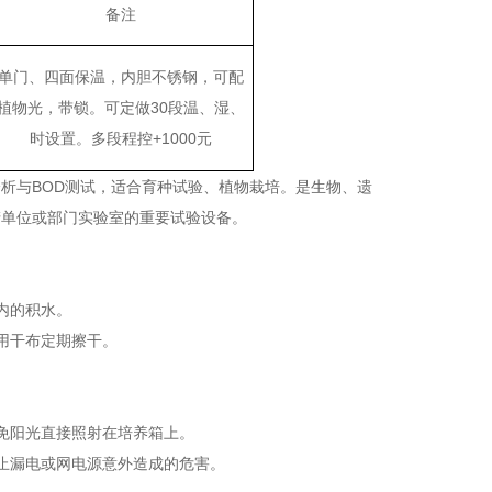
备注
单门、四面保温，内胆不锈钢，可配
植物光，带锁。可定做30段温、湿、
时设置。多段程控+1000元
析与BOD测试，适合育种试验、植物栽培。是生物、遗
产单位或部门实验室的重要试验设备。
内的积水。
用干布定期擦干。
免阳光直接照射在培养箱上。
止漏电或网电源意外造成的危害。