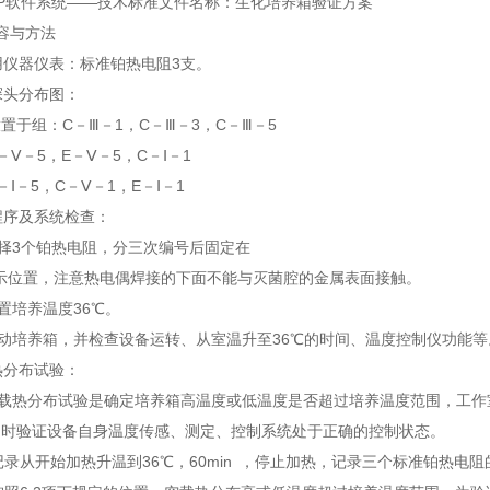
P软件系统——技术标准文件名称：生化培养箱验证方案
内容与方法
用仪器仪表：标准铂热电阻3支。
度探头分布图：
放置于组：C－Ⅲ－1，C－Ⅲ－3，C－Ⅲ－5
－Ⅴ－5，E－Ⅴ－5，C－Ⅰ－1
－Ⅰ－5，C－Ⅴ－1，E－Ⅰ－1
程序及系统检查：
选择3个铂热电阻，分三次编号后固定在
所示位置，注意热电偶焊接的
下面
不能与灭菌腔的金属表面接触。
预置培养温度36℃。
启动培养箱，并检查设备运转、从室温升至36℃的时间、温度控制仪功能
热分布试验：
空载热分布试验是确定培养箱高温度或低温度是否超过培养温度范围，工
同时验证设备自身温度传感、测定、控制系统处于正确的控制状态。
 记录从开始加热升温到36℃，60min ，停止加热，记录三个标准铂热