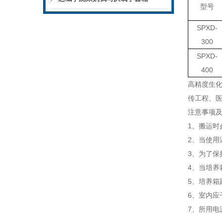
型号
SPXD-
300
SPXD-
400
高精度生
传工程、
注意事项
1
、搬运时
2
、当使用
3
、为了保
4
、当培养
5
、培养箱
6
、室内应
7
、所用电