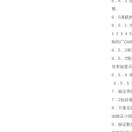
6．4．3
整。
6．5满载
6．5．1
1 2 3 4 
制药厂GM
6．5．2
6．5．3
培养箱显
6．5．4
6．5．5
7．验证周
7．2如
8．方
由验证小
9．验证