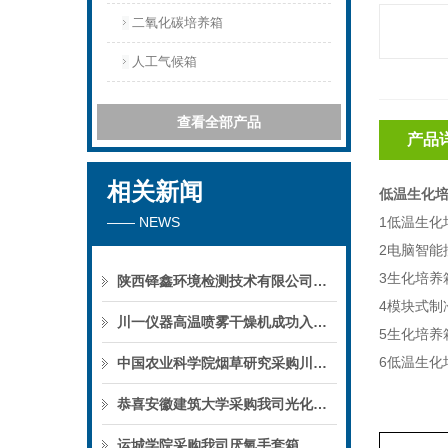
二氧化碳培养箱
人工气候箱
查看全部产品
产品
相关新闻
低温生化培
—— NEWS
1低温生
2电脑智能
3生化培
陕西铎鑫环境检测技术有限公司采购我司全自动液液萃取仪
4模块式制
川一仪器高温喷雾干燥机成功入驻鄱阳职业学院，助力职业教育实训平台升级
5生化培养
6低温生化
中国农业科学院烟草研究采购川一仪器喷雾干燥机
恭喜安徽建筑大学采购我司光化学反应仪
运城学院采购我司厌氧手套箱