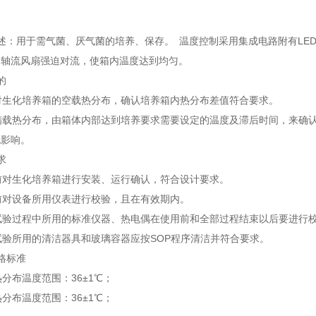
述：用于需气菌、厌气菌的培养、保存。 温度控制采用集成电路附有LE
口轴流风扇强迫对流，使箱内温度达到均匀。
目的
过对生化培养箱的空载热分布，确认培养箱内热分布差值符合要求。
过满载热分布，由箱体内部达到培养要求需要设定的温度及滞后时间，来确
无影响。
要求
证前对生化培养箱进行安装、运行确认，符合设计要求。
前对设备所用仪表进行校验，且在有效期内。
证试验过程中所用的标准仪器、热电偶在使用前和全部过程结束以后要进行
试验所用的清洁器具和玻璃容器应按SOP程序清洁并符合要求。
合格标准
热分布温度范围：36±1℃；
热分布温度范围：36±1℃；