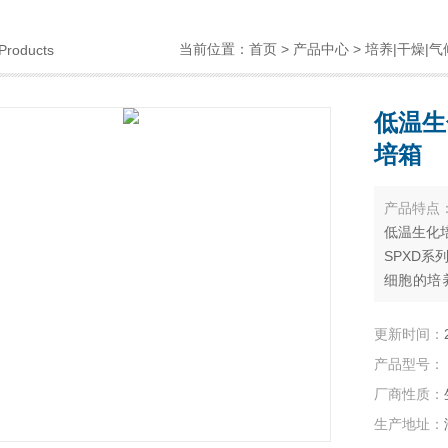
当前位置：
首页
>
产品中心
>
培养|干燥|气
Products
低温生
培箱
产品特点
低温生化培
SPXD
细胞的培
栽培。是
牧等行业
更新时间：
试验设备
产品型号：
厂商性质：
生产地址：