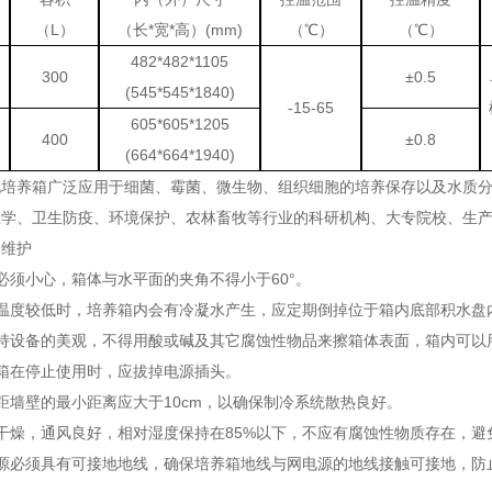
（L）
（长*宽*高）(mm)
（℃）
（℃）
482*482*1105
300
±0.5
(545*545*1840)
-15-65
605*605*1205
400
±0.8
(664*664*1940)
化培养箱广泛应用于细菌、霉菌、微生物、组织细胞的培养保存以及水质分
医学、卫生防疫、环境保护、农林畜牧等行业的科研机构、大专院校、生
及维护
必须小心，箱体与水平面的夹角不得小于60°。
温度较低时，培养箱内会有冷凝水产生，应定期倒掉位于箱内底部积水盘
持设备的美观，不得用酸或碱及其它腐蚀性物品来擦箱体表面，箱内可以
箱在停止使用时，应拔掉电源插头。
距墙壁的最小距离应大于10cm，以确保制冷系统散热良好。
干燥，通风良好，相对湿度保持在85%以下，不应有腐蚀性物质存在，避
源必须具有可接地地线，确保培养箱地线与网电源的地线接触可接地，防