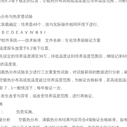
 按照6.2项下规定的位置，空载热分布高或低温度超过培养温度范围，
热分布与热穿透试验
 大装载确定：培养皿48个，按与实际操作相同环境下进行。
5 B C D E A Ⅴ Ⅳ Ⅲ Ⅱ Ⅰ
P软件系统——技术标准 文件名称：生化培养箱验证方案
将温度探头放置于6.2项下位置。
预先设定的培养温度调至36℃，待低温度达到培养温度范围后，继续记录6
示的温度值。
 满载热分布试验至少进行三次重复性试验，对试验获得的数据进行分析，
 空载热分布高或低温度超过培养温度范围，为验证合格标准，若高或低
期 7．1一般情况下，每年验证一次。
设备发生改变与异常，或改变培养温度范围，进行再验证。
案实施
组： 负责实施。
数据分析 空载热分布、满载热分布结果均应符合4项验证合格标准。如