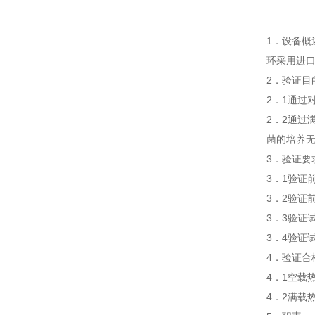
1．设备概
环采用进
2．验证
2．1通
2．2通
菌的培养
3．验证
3．1验
3．2验证
3．3验
3．4验证
4．验证
4．1空载
4．2满载