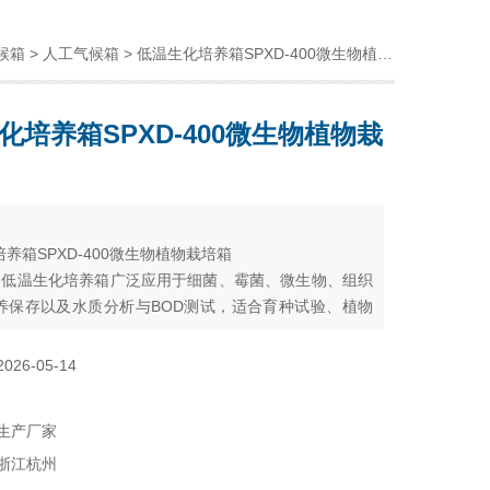
候箱
>
人工气候箱
> 低温生化培养箱SPXD-400微生物植物栽培箱
化培养箱SPXD-400微生物植物栽
：
养箱SPXD-400微生物植物栽培箱
系列低温生化培养箱广泛应用于细菌、霉菌、微生物、组织
养保存以及水质分析与BOD测试，适合育种试验、植物
生物、遗传工程、医学、卫生防疫、环境保护、农林畜
的科研机构、大专院校、生产单位或部门实验室的重要
2026-05-14
。
生产厂家
浙江杭州