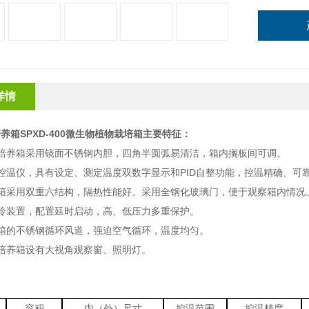
详情
养箱SPXD-400微生物植物栽培箱
主要特征：
化培养箱采用镜面不锈钢内胆，四角半圆弧易清洁，箱内搁板间可调。
控温仪，具有设定、测定温度双数字显示和PID自整功能，控温精确、可
养箱采用双重六结构，隔热性能好。采用全钢化玻璃门，便于观察箱内情况
冷装置，配置延时启动，高、低压力多重保护。
箱的不锈钢循环风道，强迫空气循环，温度均匀。
培养箱设有大视角观察窗、照明灯。
容积
内（外）尺寸
控温范围
控温精度