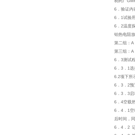
制药厂GM
6．验证
6．1试验
6．2温
铂热电阻
第二组：A
第三组：A
6．3测试
6．3．1
6.2项下
6．3．2
6．3．3
6．4空载
6．4．1
后时间，
6．4．2