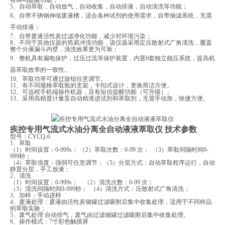
5、
自动萃取，自动放气，自动收集，自动排液，自动清洗等功能；
6、
自带
不锈钢
伸缩废液槽，
适合各种试剂的使用需求，
自带抽滤系统，无需
手动排液；
7、
自带废液活性炭过滤净化功能，减少对环境污染；
8、
不同于其他仪器的简易冲洗功能，该仪器采用定压散射式广角清洗，覆盖
整个分液漏斗内壁，清洗效果更为可靠；
9、
整机具有漏电保护，过压过流等保护装置
，
内置
6套独立稳压系统，提高机
器萃取效率的一致性
。
10、
萃取功率可通过旋钮任意调节
。
11、
有不同规格萃取瓶的支架，卡扣式设计，更换简洁方便
。
12、可远程手机端操作机器，且有短信提醒功能（可升级）
。
13、
采用高精度计量泵自动精准
进试剂和萃取剂
，无需手动加，快捷方便
。
疾控专用气流式水油分离全自动液液萃取仪
技术
参数
型号：
CY
CQ-6
1、
萃取
（
1）时间设置：0-999s；
（
2）萃取次数：0-99 次；
（
3）萃取间隔时间0-
999秒；
（
4）萃取强度：强弱可任意调节；（5）分层方式：自动萃取程序运行，自动
静置分层，手工放液；
2、清洗
（
1）时间设置：0-999s； （2）清洗次数：0-99 次；
（
3）清洗间隔时间0-999秒； （4）清洗方式：压散射式广角清洗；
3、加样：手动进样
4、废液处理：废液由活性炭储罐过滤吸附后集中收集处理，适用于不同样品
的萃取实验；
5、废气处理:自动排气，废气由过滤储罐过滤吸附后集中收集处理。
6、操作模式：7寸彩色触摸屏