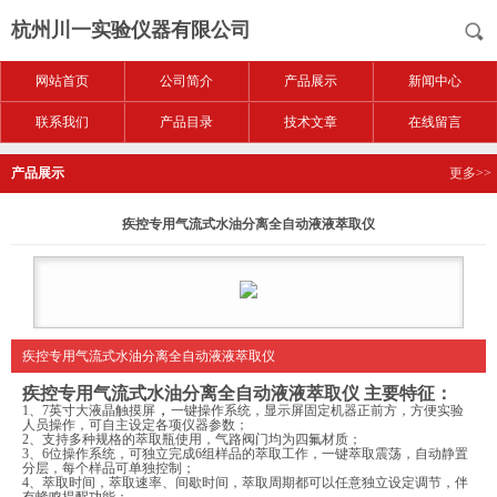
杭州川一实验仪器有限公司
网站首页
公司简介
产品展示
新闻中心
联系我们
产品目录
技术文章
在线留言
产品展示
更多>>
疾控专用气流式水油分离全自动液液萃取仪
疾控专用气流式水油分离全自动液液萃取仪
疾控专用气流式水油分离全自动液液萃取仪
主要特征：
，
1
、
7英寸大液晶触摸屏
一键操作系统，
显示
屏固定机器正前方，方便实验
人员操作，可自主设定各项仪器参数；
2
、
支持多种规格的萃取瓶使用，气路阀门均为四氟材质；
3、
6位操作系统，可独立完成6组样品的萃取工作
，
一键萃取震荡，自动静置
分层，每个样品可单独控制；
4、
萃取时间，萃取速率
、
间歇时间，萃取周期都可以任意独立设定调节
，
伴
有蜂鸣提醒功能；