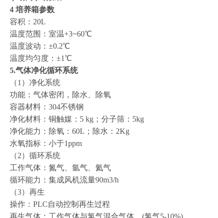
4 培养箱参数
容积：20L
温度范围：室温+3~60℃
温度波动：±0.2℃
温度均匀度：±1℃
5
.气体净化循环系统
（1）净化系统
功能：气体密闭，除水、除氧
容器材料：304不锈钢
净化材料：铜触媒：5 kg；分子筛：5kg
净化能力：除氧：60L；除水：2Kg
水氧指标：小于1ppm
（2）循环系统
工作气体：氮气、氩气、氦气
循环能力：集成风机流量90m3/h
（3）再生
操作：PLC自动控制再生过程
再生气体：工作气体与氢气混合气体，(氢气5-10%)