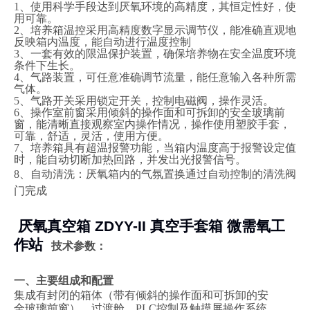
1、使用科学手段达到厌氧环境的高精度，其恒定性好，使
用可靠。
2、培养箱温控采用高精度数字显示调节仪，能准确直观地
反映箱内温度，能自动进行温度控制
3、一套有效的限温保护装置，确保培养物在安全温度环境
条件下生长。
4、气路装置，可任意准确调节流量，能任意输入各种所需
气体。
5、气路开关采用锁定开关，控制电磁阀，操作灵活。
6、操作室前窗采用倾斜的操作面和可拆卸的安全玻璃前
窗，能清晰直接观察室内操作情况，操作使用塑胶手套，
可靠，舒适，灵活，使用方便。
7、培养箱具有超温报警功能，当箱内温度高于报警设定值
时，能自动切断加热回路，并发出光报警信号。
8、自动清洗：
厌氧
箱内的气氛置换通过自动控制的清洗阀
门完成
厌氧真空箱 ZDYY-II 真空手套箱 微需氧工
作站
技术参数：
一、
主要组成和配置
集成有封闭的箱体（带有倾斜的操作面和可拆卸的安
全玻璃前窗）、过渡舱、PLC控制及触摸屏操作系统、