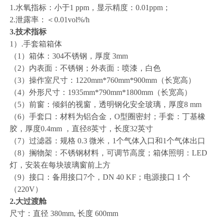
1.水氧指标：小于1 ppm，显示精度：0.01ppm；
2.泄露率：＜0.01vol%/h
3.
技术指标
1）.手套箱箱体
（1）箱体：304不锈钢，厚度 3mm
（2）内表面：不锈钢；外表面：喷漆，白色
（3）操作室尺寸：1220mm*760mm*900mm（长宽高）
（4）外形尺寸：1935mm*790mm*1800mm（长宽高）
（5）前窗：倾斜的视窗，透明钢化安全玻璃，厚度8 mm
（6）手套口：材料为铝合金，O型圈密封；手套：丁基橡
胶，厚度0.4mm ，直径8英寸，长度32英寸
（7）过滤器：规格 0.3 微米，1个气体入口和1个气体出口
（8）搁物架：不锈钢材料，可调节高度；箱体照明：LED
灯，安装在每块玻璃窗前上方
（9）接口：备用接口7个，DN 40 KF；电源接口 1 个
（220V）
2
.大过渡舱
尺寸：直径 380mm, 长度 600mm