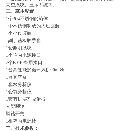
真空系统、显示系统等。
二、
基本配置
1个304不锈钢的箱体
1个不锈钢制成的大过渡舱
1个小过渡舱
1副丁基橡胶手套
1套照明系统
1个箱内电源接口
7个KF40备用接口
1台高性能的循环风机90m3/h
1台真空泵
1套水分析仪
1套氧分析仪
1套有机溶剂吸附器
支架脚轮
脚踏开关
1根箱内电源线
三、
技术参数：