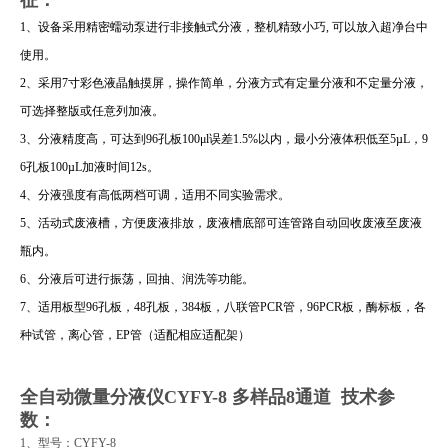
1、设备采用精密蠕动泵进行非接触式分液，整机精致小巧, 可以放入超净台中
使用。
2、采用7寸彩色液晶触摸屏，操作简单，分液方式有定量分液和不定量分液，
可选择整版或任意列加液。
3、分液精度高，可达到96孔板100μl误差1.5%以内，最小分液体积低至5µL，9
6孔板100µL加液时间12s。
4、分液强度有高低两档可调，适用不同实验需求。
5、活动式废液槽，方便废液排放，废液槽底部可连管路自动回收废液至废液
瓶内。
6、分液后可进行振荡，回抽、润洗等功能。
7、适用板型96孔板，48孔板，384板，八联管PCR管，96PCR板，酶标板，各
种试管，离心管，EP管（适配相应适配架）
全自动微量分液仪CYFY-8 多样品8通道 技术参
数：
1、
型号：CYFY-8