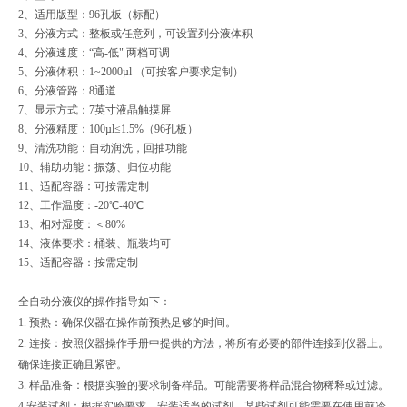
2、
适用版型：96孔板（标配）
3、
分液方式：整板或任意列，可设置列分液体积
4、
分液速度：“高-低" 两档可调
5、
分液体积：1~2000µl （可按客户要求定制）
6、
分液管路：8通道
7、
显示方式：7英寸液晶触摸屏
8、
分液精度：100µl≤1.5%（96孔板）
9、
清洗功能：自动润洗，回抽功能
10、
辅助功能：振荡、归位功能
11、
适配容器：可按需定制
12、
工作温度：-20℃-40℃
13、
相对湿度：＜80%
14、
液体要求
：
桶装、瓶装均可
15、
适配容器
：
按需定制
全自动分液仪的操作指导如下：
1. 预热：确保仪器在操作前预热足够的时间。
2. 连接：按照仪器操作手册中提供的方法，将所有必要的部件连接到仪器上。
确保连接正确且紧密。
3. 样品准备：根据实验的要求制备样品。可能需要将样品混合物稀释或过滤。
4 安装试剂：根据实验要求，安装适当的试剂。某些试剂可能需要在使用前冷