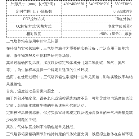
外形尺寸（
mm
）长
*
宽
*
高）
430*460*650
540*520*790
550*530*890
定时范围（
h
）
/
隔板数
0-999
或连续
/
1
CO2
控制方式
IR
红外传感器
O2
控制方式
/
灭菌方式
电化学传感器
/
紫外
相对温度
≥
90%
（
RH%
）
,
该参数
三气培养箱在使用中的常见问题
在科研与实验领域中，三气培养箱作为重要的实验设备，广泛应用于细胞培
养、微生物发酵及生物材料研究等场景。
其通过精确控制温度、湿度以及特定气体成分（如二氧化碳、氧气、氮气
等），为生物样本提供一个稳定且适宜的生长环境。
然而，在使用过程中，三气培养箱也常遇到一些常见问题，影响实验效率与结
果准确性。
首先，温度波动是常见问题之一。
由于外部环境变化、设备老化或温控系统精度不足，可能导致箱内温度偏离设
定值，影响细胞或微生物的生长速率和代谢活动。
定期校准温度传感器、保持实验室环境稳定以及选择高质量的三气培养箱是减
少此类问题的关键。
其次，气体浓度控制不准确也是常见挑战。
三气培养箱需精确调节并维持特定的气体浓度比例，以模拟生物体在自然环境