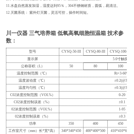
11.水盘自然蒸发加湿，湿度达到95％，304不锈钢材质，圆弧，易清洁。
12.灭菌系统： 紫外灯灭菌，灵活可控，操作时间短。
川一仪器 三气培养箱 低氧高氧细胞恒温箱
技术参
数：
型号
CYSQ
-50-III
CYSQ
-
80
-III
CYSQ
-
100
-III
显示屏
5.0
寸触摸屏
公称容积（
L
）
50
80
100
温度控制范围（
℃
）
Rt+3-60
℃
温度波动度（
℃）
±
0.2(@37)
温度均匀性（
℃）
±
0.3(@37)
C02
浓度控制范围（
VOL%
）
0-20
C02
浓度控制误差（
%
）
±
0.1
02
浓度控制范围（
VOL%
）
1-95
02
浓度控制误差（
%
）
±0.
3
功率
350
400
450
工作室尺寸（
mm
）长
*
宽
*
高）
340*340*450
400*400*500
410*410*600