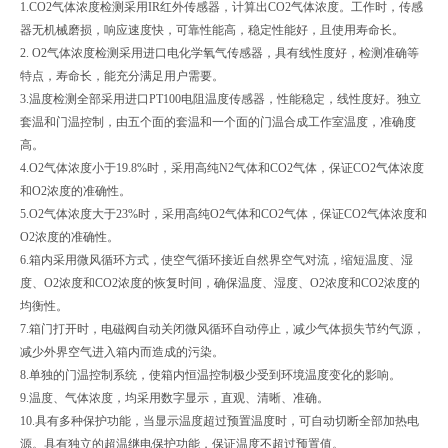
1.CO2气体浓度检测采用IR红外传感器，计算出CO2气体浓度。工作时，传感
器无机械磨损，响应速度快，可靠性能高，稳定性能好，且使用寿命长。
2. O2气体浓度检测采用进口电化学氧气传感器，具有线性度好，检测准确等
特点，寿命长，能充分满足用户需要。
3.温度检测全部采用进口PT100电阻温度传感器，性能稳定，线性度好。独立
套温和门温控制，由五个面的套温和一个面的门温合成工作室温度，准确度
高。
4.O2气体浓度小于19.8%时，采用高纯N2气体和CO2气体，保证CO2气体浓度
和O2浓度的准确性。
5.O2气体浓度大于23%时，采用高纯O2气体和CO2气体，保证CO2气体浓度和
O2浓度的准确性。
6.箱内采用微风循环方式，使空气循环接近自然界空气对流，缩短温度、湿
度、O2浓度和CO2浓度的恢复时间，确保温度、湿度、O2浓度和CO2浓度的
均衡性。
7.箱门打开时，电磁阀自动关闭微风循环自动停止，减少气体损失节约气源，
减少外界空气进入箱内而造成的污染。
8.单独的门温控制系统，使箱内恒温控制极少受到环境温度变化的影响。
9.温度、气体浓度，均采用数字显示，直观、清晰、准确。
10.具有多种保护功能，当显示温度超过预置温度时，可自动切断全部加热电
源。具有独立的超温继电保护功能，保证温度不超过预置值。