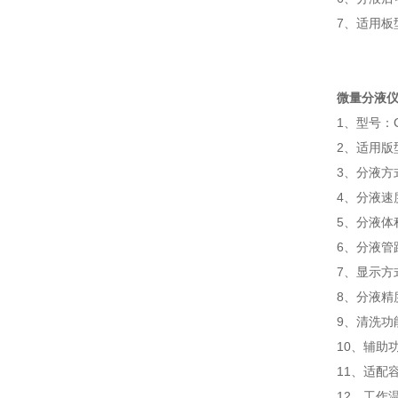
7、适用板
微量分液仪
1、
型号：C
2、
适用版
3、
分液方
4、
分液速度
5、
分液体积
6、
分液管
7、
显示方
8、
分液精度
9、
清洗功
10、
辅助
11、
适配
12、
工作温