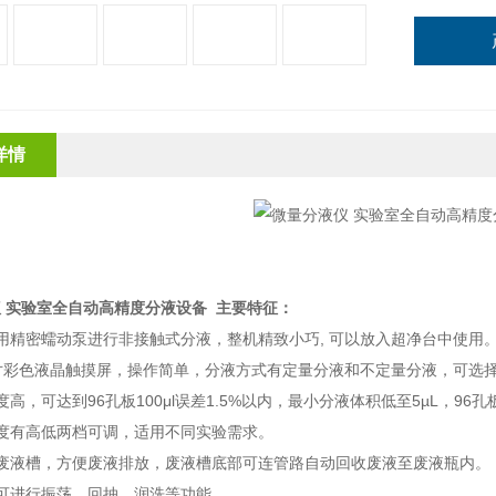
详情
 实验室全自动高精度分液设备
主要特征：
用精密蠕动泵进行非接触式分液，整机精致小巧, 可以放入超净台中使用
寸彩色液晶触摸屏，操作简单，分液方式有定量分液和不定量分液，可选
高，可达到96孔板100μl误差1.5%以内，最小分液体积低至5µL，96孔板
度有高低两档可调，适用不同实验需求。
式废液槽，方便废液排放，废液槽底部可连管路自动回收废液至废液瓶内。
可进行振荡，回抽、润洗等功能。