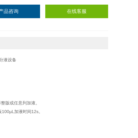
产品咨询
在线客服
。
择整版或任意列加液。
100µL加液时间12s。