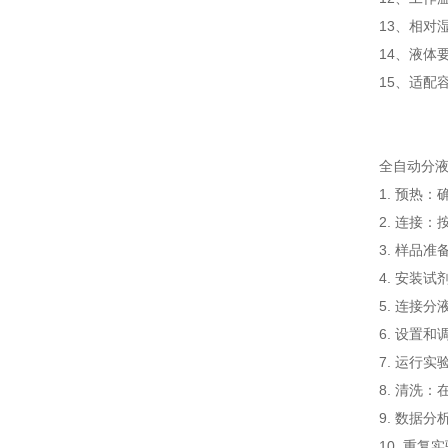
13、
相对湿
14、
液体
15、
适配
全自动分
1. 预热
2. 连接
3. 样品
4. 安装
5. 连接
6. 设置
7. 运行
8. 清洗
9. 数据
10. 重