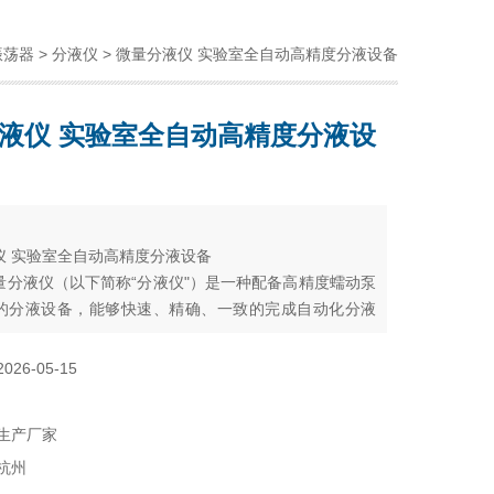
振荡器
>
分液仪
> 微量分液仪 实验室全自动高精度分液设备
液仪 实验室全自动高精度分液设
：
仪 实验室全自动高精度分液设备
量分液仪（以下简称“分液仪"）是一种配备高精度蠕动泵
的分液设备，能够快速、精确、一致的完成自动化分液
广泛应用于疾控筛查、食品检测、动物检疫、生命科学
域。解放实验员双手，在提高效率的同时避免错误
2026-05-15
生产厂家
杭州