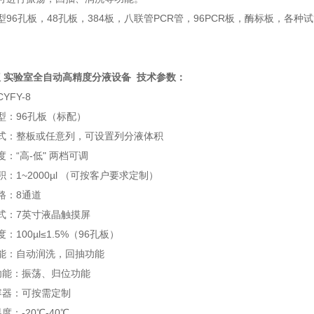
型96孔板，48孔板，384板，八联管PCR管，96PCR板，酶标板，各
 实验室全自动高精度分液设备 技术参数：
YFY-8
型：96孔板（标配）
式：整板或任意列，可设置列分液体积
：“高-低" 两档可调
：1~2000µl （可按客户要求定制）
路：8通道
式：7英寸液晶触摸屏
：100µl≤1.5%（96孔板）
能：自动润洗，回抽功能
功能：振荡、归位功能
容器：可按需定制
度：-20℃-40℃