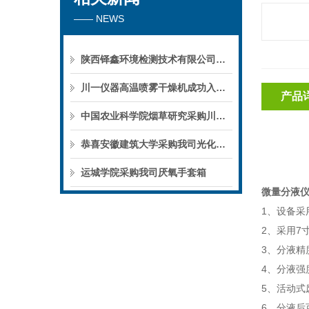
—— NEWS
陕西铎鑫环境检测技术有限公司采购我司全自动液液萃取仪
川一仪器高温喷雾干燥机成功入驻鄱阳职业学院，助力职业教育实训平台升级
产品
中国农业科学院烟草研究采购川一仪器喷雾干燥机
恭喜安徽建筑大学采购我司光化学反应仪
运城学院采购我司厌氧手套箱
微量分液仪
1、设备采
2、采用7
3、分液精度
4、分液强
5、活动
6、分液后