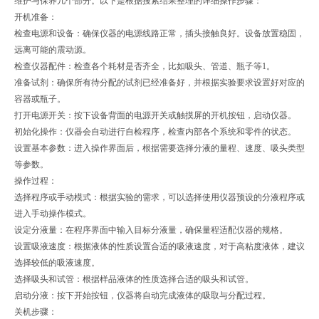
维护与保养几个部分。以下是根据搜索结果整理的详细操作步骤：
开机准备：
检查电源和设备：确保仪器的电源线路正常，插头接触良好。设备放置稳固，
远离可能的震动源。
检查仪器配件：检查各个耗材是否齐全，比如吸头、管道、瓶子等1。
准备试剂：确保所有待分配的试剂已经准备好，并根据实验要求设置好对应的
容器或瓶子。
打开电源开关：按下设备背面的电源开关或触摸屏的开机按钮，启动仪器。
初始化操作：仪器会自动进行自检程序，检查内部各个系统和零件的状态。
设置基本参数：进入操作界面后，根据需要选择分液的量程、速度、吸头类型
等参数。
操作过程：
选择程序或手动模式：根据实验的需求，可以选择使用仪器预设的分液程序或
进入手动操作模式。
设定分液量：在程序界面中输入目标分液量，确保量程适配仪器的规格。
设置吸液速度：根据液体的性质设置合适的吸液速度，对于高粘度液体，建议
选择较低的吸液速度。
选择吸头和试管：根据样品液体的性质选择合适的吸头和试管。
启动分液：按下开始按钮，仪器将自动完成液体的吸取与分配过程。
关机步骤：