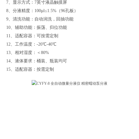
7、
显示方式：
7英寸液晶触摸屏
8、
分液精度：
100µl≤1.5%（96孔板）
9、
清洗功能：自动润洗，回抽功能
10、
辅助功能：振荡、归位功能
11、
适配容器：可按需定制
12、
工作温度：
-20℃-40℃
13、
相对湿度：＜
80%
14、
液体要求
：
桶装、瓶装均可
15、
适配容器
：
按需定制