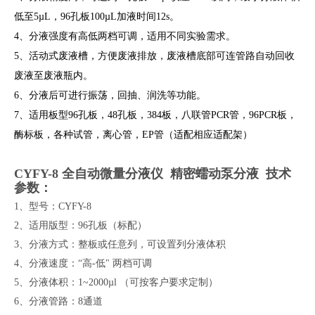
低至5µL，96孔板100µL加液时间12s。
4、分液强度有高低两档可调，适用不同实验需求。
5、活动式废液槽，方便废液排放，废液槽底部可连管路自动回收
废液至废液瓶内。
6、分液后可进行振荡，回抽、润洗等功能。
7、适用板型96孔板，48孔板，384板，八联管PCR管，96PCR板，
酶标板，各种试管，离心管，EP管（适配相应适配架）
CYFY-8 全自动微量分液仪 精密蠕动泵分液 技术
参数：
1、
型号：
CYFY-8
2、
适用版型：
96孔板（标配）
3、
分液方式：整板或任意列，可设置列分液体积
4、
分液速度：
“高-低" 两档可调
5、
分液体积：
1~2000µl （可按客户要求定制）
6、
分液管路：
8通道