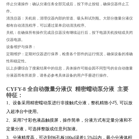
停止分液操作：确认分液任务全部完成后，按下停止按钮，确保仪器停止工
作。
清洗仪器：关机前，清理仪器内部的管道、吸头和试剂瓶。大部分微量分液仪
都有自动清洗程序，可以通过菜单启动清洗程序。
关机：在确保所有操作完成且仪器没有继续运行后，按下电源关机按钮或关闭
仪器电源。
设备维护与保养：
定期维护：定期对仪器进行保养，检查各个部件的运行情况，确保设备的准确
性和稳定性。
以上步骤综合了搜索结果中的信息，具体操作可能会因不同型号的全自动微量
分液器而有所差异，请务必参考具体设备的用户手册进行操作。
CYFY-8 全自动微量分液仪 精密蠕动泵分液
主要
特征：
1、设备采用精密蠕动泵进行非接触式分液，整机精致小巧, 可以放
入超净台中使用。
2、采用7寸彩色液晶触摸屏，操作简单，分液方式有定量分液和不
定量分液，可选择整版或任意列加液。
3、分液精度高，可达到96孔板100μl误差1.5%以内，最小分液体积