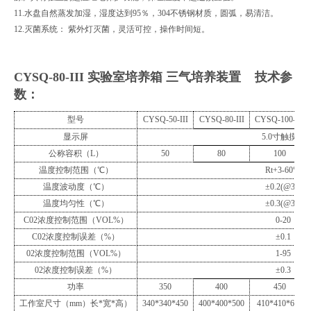
11.水盘自然蒸发加湿，湿度达到95％，304不锈钢材质，圆弧，易清洁。
12.灭菌系统： 紫外灯灭菌，灵活可控，操作时间短。
CYSQ-80-III 实验室培养箱 三气培养装置
技术参
数：
型号
CYSQ
-50-III
CYSQ
-
80
-III
CYSQ
-
100
-III
显示屏
5.0
寸触摸屏
公称容积（
L
）
50
80
100
温度控制范围（
℃
）
Rt+3-60
℃
温度波动度（
℃）
±
0.2(@37)
温度均匀性（
℃）
±
0.3(@37)
C02
浓度控制范围（
VOL%
）
0-20
C02
浓度控制误差（
%
）
±
0.1
02
浓度控制范围（
VOL%
）
1-95
02
浓度控制误差（
%
）
±0.
3
功率
350
400
450
工作室尺寸（
mm
）长
*
宽
*
高）
340*340*450
400*400*500
410*410*600