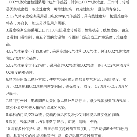
1.CO2气体浓度检测采用IR红外传感器，计算出CO2气体浓度。工作时，传感
器无机械磨损，响应速度快，可靠性能高，稳定性能好，且使用寿命长。
2. O2气体浓度检测采用进口电化学氧气传感器，具有线性度好，检测准确等
特点，寿命长，能充分满足用户需要。
3.温度检测全部采用进口PT100电阻温度传感器，性能稳定，线性度好。独立
套温和门温控制，由五个面的套温和一个面的门温合成工作室温度，准确度
高。
4.O2气体浓度小于19.8%时，采用高纯N2气体和CO2气体，保证CO2气体浓度
和O2浓度的准确性。
5.O2气体浓度大于23%时，采用高纯O2气体和CO2气体，保证CO2气体浓度和
O2浓度的准确性。
6.箱内采用微风循环方式，使空气循环接近自然界空气对流，缩短温度、湿
度、O2浓度和CO2浓度的恢复时间，确保温度、湿度、O2浓度和CO2浓度的
均衡性。
7.箱门打开时，电磁阀自动关闭微风循环自动停止，减少气体损失节约气源，
减少外界空气进入箱内而造成的污染。
8.单独的门温控制系统，使箱内恒温控制极少受到环境温度变化的影响。
9.温度、气体浓度，均采用数字显示，直观、清晰、准确。
10.具有多种保护功能，当显示温度超过预置温度时，可自动切断全部加热电
源。具有独立的超温继电保护功能，保证温度不超过预置值。