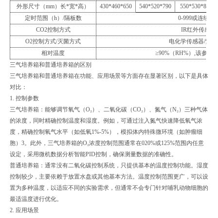
外形尺寸（
mm
）长
*
宽
*
高）
430*460*650
540*520*790
550*530*890
定时范围（
h
）
/
隔板数
0-999
或连续
/
1
CO2
控制方式
IR
红外传感器
O2
控制方式
/
灭菌方式
电化学传感器
/
紫外
相对温度
≥
90%
（
RH%
）
,
该参数
三气培养箱和普通培养箱的区别
三气培养箱和普通培养箱在功能、应用场景等方面存在显著区别，以下是具体
对比：
1. 控制参数
三气培养箱：能够调节氧气（O₂）、二氧化碳（CO₂）、氮气（N₂）三种气体
的浓度，同时精确控制温度和湿度。例如，可通过注入氮气快速降低氧气浓
度，精确控制氧气水平（如低氧1%-5%），模拟体内特殊微环境（如肿瘤细
胞）3。此外，三气培养箱的O₂浓度控制范围通常在020%或125%范围内任意
设定，采用微机数据分析智能PID控制，确保测量数据的准确性。
普通培养箱：通常没有二氧化碳控制系统，只提供基本的温度控制功能。湿度
控制较少，主要依赖于放置水盘或其他基本方法。温度控制范围更广，可以设
置为多种温度，以适应不同的实验需求，但通常不会专门针对哺乳动物细胞的
最适温度进行优化。
2. 应用场景