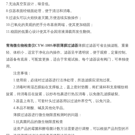
7.无油真空泵设计，噪音低。
8.仪器表面经镜面处理，便于清洁和消毒。
9.过滤头可以火焰快速灭菌,方便连续实验操作；
10.已氧化的美观的把手分布基座两端，使其更加稳固；
11.稳固的低重心设计使其不会因溶液满载而发生翻倒。
青海微生物检查仪CYW-100S单联薄膜过滤器
薄膜过滤器可省去抽滤瓶、重量
轻、体积小，适宜于净化台内操作。滤器呈半透明状，便于观察，定量控制。
滤器备有底座，可配套更换，适合于常规试验。每个滤器设有阀门，可单独使
用。
注意事项：
1.使用前，必须对过滤器进行洁净处理，所选滤膜应浸泡过夜。
2.消毒时将湿态膜贴在支撑板上，盖上密封垫圈，将贮液杯和支座螺纹稍
旋紧，待消毒后在旋紧，以纱布包裹进行热压消毒，以免微孔滤膜破裂。
3.器盖上有孔，可套针头过滤器用以过滤外界空气，以免污染。
4.本品不耐酸、碱及其他化学品。
薄膜过滤器进行微生物限度检测时的问题：
1.抗真菌药品的微生物限度检查
这类产品的霉菌和酵母菌计数方法需要进行调整，可以根据产品剂型的不