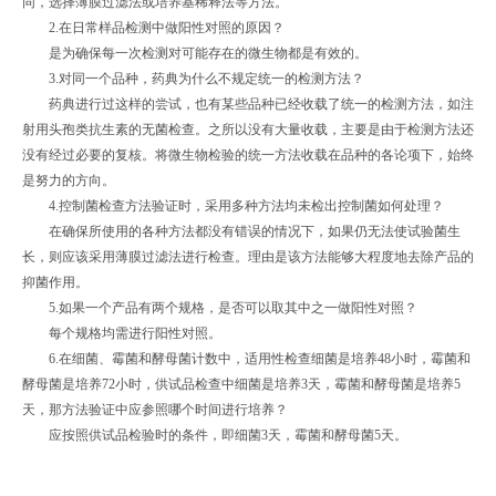
同，选择薄膜过滤法或培养基稀释法等方法。
2.在日常样品检测中做阳性对照的原因？
是为确保每一次检测对可能存在的微生物都是有效的。
3.对同一个品种，药典为什么不规定统一的检测方法？
药典进行过这样的尝试，也有某些品种已经收载了统一的检测方法，如注
射用头孢类抗生素的无菌检查。之所以没有大量收载，主要是由于检测方法还
没有经过必要的复核。将微生物检验的统一方法收载在品种的各论项下，始终
是努力的方向。
4.控制菌检查方法验证时，采用多种方法均未检出控制菌如何处理？
在确保所使用的各种方法都没有错误的情况下，如果仍无法使试验菌生
长，则应该采用薄膜过滤法进行检查。理由是该方法能够大程度地去除产品的
抑菌作用。
5.如果一个产品有两个规格，是否可以取其中之一做阳性对照？
每个规格均需进行阳性对照。
6.在细菌、霉菌和酵母菌计数中，适用性检查细菌是培养48小时，霉菌和
酵母菌是培养72小时，供试品检查中细菌是培养3天，霉菌和酵母菌是培养5
天，那方法验证中应参照哪个时间进行培养？
应按照供试品检验时的条件，即细菌3天，霉菌和酵母菌5天。