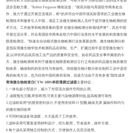
测和分析方法的选微生物限度检测仪​择，与各方携手为推动该行业的技术更新
进步贡献力量。”Robert Ferguson 继续说道：“很高兴能与美国驻华商务处合
作，致力于通过开展交流项目，将*的并符合中国市场实际需求的工业微生物
检测技术和服务引入中国，满足工业微生物检测人员对于提升微生物检测的技
术方法、工作效率和检测质量的需求 在微生物检测分析领域声誉*，其在中国
开展交流分享，符合美国驻华商务处助力中国行业质控水平发展的初衷微生物
限度检测仪​。”快速全自动模式微生物检测行业发展新趋势。微生物检测分析
是指应用微生物学技术检测药品在研制、生产、贮藏过程中是否受微生物污
染,以评价药品或其他工业产品的质量和安全性。如在药品安全事件频发的今
天，微生物检测将有利于建微生物限度检测仪​立行之有效的药品微生物质量控
制体系，确保制药的安全性与有效性。传统微生物计数分析在制药工业中是经
典的标准方法，也为目前中国药典所采纳，但该方法由于含有多项“隐性成本
青海微生物检查仪CYW-100S单联薄膜过滤器
主要特征：
1.一体化超小型设计，减小了对层流台操作空间的占用。
2. 滤膜预先灭菌,即拆即用,可将主要污染物源降到低,提高检测可靠性
3.过滤杯采用*的唇形密封设计,不使用夹钳和 O 型圈,确保无泄 漏操作和均匀
的微生物回收率
4.可同时抽滤多张滤膜，大大提高了工作效率。
5.滤杯采用可重复使用材料设计，经久耐用，节省成本，操作方便。
6.每个滤头采用独立控制的方式，方便操作人员灵活使用。