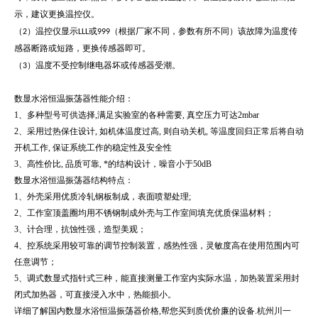
示，建议更换温控仪。
（2）温控仪显示LLL或999（根据厂家不同，参数有所不同）该故障为温度传
感器断路或短路，更换传感器即可。
（3）温度不受控制继电器坏或传感器受潮。
数显水浴恒温振荡器性能介绍：
1、多种型号可供选择,满足实验室的各种需要,
真空压力可达2mbar
2、采用过热保住设计,
如机体温度过高,
则自动关机,
等温度回归正常后将自动
开机工作,
保证系统工作的稳定性及安全性
3、高性价比,
品质可靠,
*的结构设计，噪音小于50dB
数显水浴恒温振荡器结构特点：
1、外壳采用优质冷轧钢板制成，表面喷塑处理;
2、工作室顶盖圈均用不锈钢制成外壳与工作室间填充优质保温材料；
3、计合理，抗蚀性强，造型美观；
4、控系统采用较可靠的调节控制装置，感热性强，灵敏度高在使用范围内可
任意调节；
5、调式数显式指针式三种，能直接测量工作室内实际水温，加热装置采用封
闭式加热器，可直接浸入水中，热能损小。
详细了解国内数显水浴恒温振荡器价格,帮您买到质优价廉的设备.杭州川一