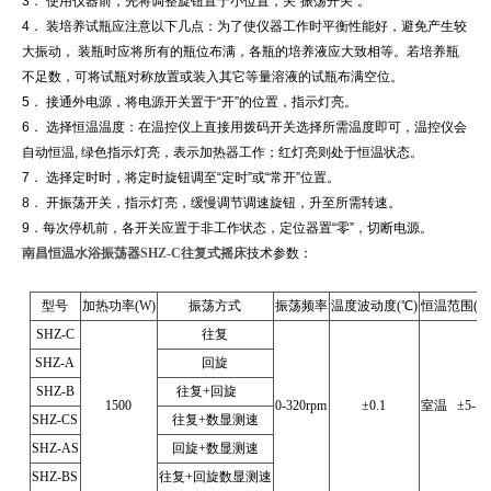
3． 使用仪器前，先将调整旋钮置于小位置，关“振荡开关”。
4． 装培养试瓶应注意以下几点：为了使仪器工作时平衡性能好，避免产生较
大振动， 装瓶时应将所有的瓶位布满，各瓶的培养液应大致相等。若培养瓶
不足数，可将试瓶对称放置或装入其它等量溶液的试瓶布满空位。
5． 接通外电源，将电源开关置于“开”的位置，指示灯亮。
6． 选择恒温温度：在温控仪上直接用拨码开关选择所需温度即可，温控仪会
自动恒温,
绿色指示灯亮，表示加热器工作；红灯亮则处于恒温状态。
7． 选择定时时，将定时旋钮调至“定时”或“常开”位置。
8． 开振荡开关，指示灯亮，缓慢调节调速旋钮，升至所需转速。
9．每次停机前，各开关应置于非工作状态，定位器置“零”，切断电源。
南昌恒温水浴振荡器SHZ-C往复式摇床
技术参数：
型号
加热功率(W)
振荡方式
振荡频率
温度波动度(℃)
恒温范围(℃
SHZ-C
往复
SHZ-A
回旋
SHZ-B
往复+回旋
1500
0-320rpm
±0.1
室温 ±5-10
SHZ-CS
往复+数显测速
SHZ-AS
回旋+数显测速
SHZ-BS
往复+回旋数显测速