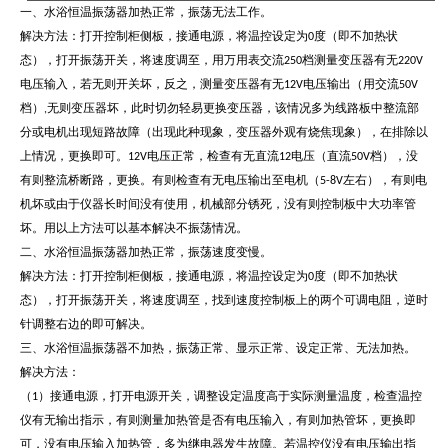
一、水浴恒温振荡器加热正常，振荡无法工作。
解决方法：打开控制柜侧板，接通电源，将温控设定为0度（即不加热状
态），打开振荡开关，将速度调至，用万用表交流250档测量变压器有无220V
电压输入，若无则开关坏，反之，测量变压器有无12V电压输出（用交流50V
档）,无则变压器坏，此时切勿轻易更换变压器，该情况多为线路板中整流部
分或电机出现短路故障（出现此种现象，变压器外观有烧焦现象），在排除以
上情况，更换即可。12V电压正常，检查有无直流12电压（直流50V档），没
有则整流桥断路，更换。有则检查有无电压输出至电机（5-8V左右），有则电
机坏或由于仪器长时间没有使用，机械部分锈死，没有则控制板中大功率管
坏。用以上方法可以基本解决不振荡情况。
二、水浴恒温振荡器加热正常，振荡速度变慢。
解决方法：打开控制柜侧板，接通电源，将温控设定为0度（即不加热状
态），打开振荡开关，将速度调至，找到速度控制板上的两个可调电阻，逆时
针调整右边的即可解决。
三、水浴恒温振荡器不加热，振荡正常、显示正常、设定正常、无法加热。
解决方法：
（1）接通电源，打开电源开关，调整设定温度高于实际测量温度，检查温控
仪有无输出指示，有则测量加热管是否有电压输入，有则加热管坏，更换即
可，没有电压输入加热管，多为继电器发生故障。若温控仪没有电压输出指