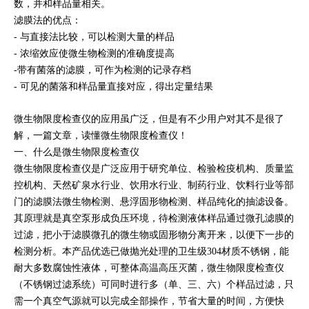
数，并和样品量相关。
滤膜法的优点：
- 与直接法比较，可以检测大量的样品
- 浓缩效应使微生物检测的准确度提高
-带有菌落的滤膜，可作为检测的记录存档
- 可见的菌落和样品量直接对应，得出定量结果
微生物限度检查仪的应用虽广泛，但是有不少用户对其不是很了
解，一篇文章，读懂微生物限度检查仪！
一、什么是微生物限度检查仪
微生物限度检查仪是广泛应用于研究单位、检验检疫机构、质量监
控机构、天然矿泉水行业、饮用水行业、制药行业、饮料行业等部
门的滤膜法微生物检测、悬浮固形物检测、样品纯化的抽滤设备。
其原理就是真空泵形成负压环境，待检测液体样品通过微孔滤膜的
过滤，把小于滤膜微孔的微生物或固形物分离开来，以便下一步的
检测分析。本产品优选已做抛光处理的卫生级304材质不锈钢，能
耐大多数腐蚀性液体，可整体高温高压灭菌，微生物限度检查仪
（不锈钢过滤系统）可同时进行多（单、三、六）个样品过滤，只
需一个真空气源就可以完成全部操作，节省大量的时间，方便快