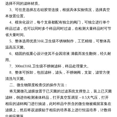
选择不同的滤杯材质。
3、可任意选择左右硅胶管连接，根据具体实验情况，选择真空
本放置位置。
4、模块化设计，每个支座都配有独立的阀门，可独立进行单个
样品过滤，也可以同时多个样品同时过滤，在检测大量样品时可节
省大量时间。
5、整体选用优质316L卫生级不锈钢制作，工艺精细，可整体高
温高压灭菌。
6、稳固的低重心设计使其不会因溶液 满载而发生翻倒，经久耐
用。
7、300ml316L卫生级不锈钢滤杯，样品处理量大。
8、整体可拆卸，包括滤杯，滤头，不锈钢阀，支架，滤管方便
清洗与灭菌。
二、微生物限度检查仪的操作方法：
将无菌微孔滤膜放置于已灭菌的过滤系统支撑垫上，装上已灭菌
滤杯，倒进待检测液体样品，打开真空泵调至－0.5大气压，打开
相应的滤杯阀门进行抽滤，此时样品中所含的微生物被截留富集在
滤膜上，然后将该滤膜贴于相应的培养基上进行恒温培养，计数得
出相应菌落。