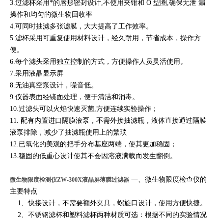
3.过滤杯采用*的唇形密封设计,不使用夹钳和 O 型圈,确保无泄 漏
操作和均匀的微生物回收率
4.可同时抽滤多张滤膜，大大提高了工作效率。
5.滤杯采用可重复使用材料设计，经久耐用，节省成本，操作方
便。
6.每个滤头采用独立控制的方式，方便操作人员灵活使用。
7.采用液晶显示屏
8.无油真空泵设计，噪音低。
9.仪器表面经镜面处理，便于清洁和消毒。
10.过滤头可以火焰快速灭菌,方便连续实验操作；
11. 配有内置进口隔膜液泵，不需外接抽滤瓶，液体直接通过隔膜
液泵排除，减少了抽滤瓶使用上的繁琐
12.已氧化的美观的把手分布基座两端，使其更加稳固；
13.稳固的低重心设计使其不会因溶液满载而发生翻倒。
一、微生物限度检查仪的
微生物限度检测仪ZW-300X液晶屏薄膜过滤器
主要特点
1、快接设计，不需要额外夹具，螺旋口设计，使用方便快捷。
2、不锈钢滤杯和塑料滤杯两种材质可选：根据不同的实验情况