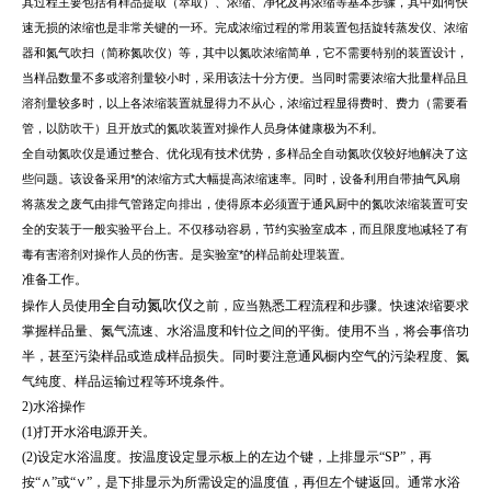
其过程主要包括有样品提取（萃取）、浓缩、净化及再浓缩等基本步骤，其中如何快
速无损的浓缩也是非常关键的一环。完成浓缩过程的常用装置包括旋转蒸发仪、浓缩
器和氮气吹扫（简称氮吹仪）等，其中以氮吹浓缩简单，它不需要特别的装置设计，
当样品数量不多或溶剂量较小时，采用该法十分方便。当同时需要浓缩大批量样品且
溶剂量较多时，以上各浓缩装置就显得力不从心，浓缩过程显得费时、费力（需要看
管，以防吹干）且开放式的氮吹装置对操作人员身体健康极为不利。
全自动氮吹仪是通过整合、优化现有技术优势，多样品全自动氮吹仪较好地解决了这
些问题。该设备采用*的浓缩方式大幅提高浓缩速率。同时，设备利用自带抽气风扇
将蒸发之废气由排气管路定向排出，使得原本必须置于通风厨中的氮吹浓缩装置可安
全的安装于一般实验平台上。不仅移动容易，节约实验室成本，而且限度地减轻了有
毒有害溶剂对操作人员的伤害。是实验室*的样品前处理装置。
准备工作。
全自动氮吹仪
操作人员使用
之前，应当熟悉工程流程和步骤。快速浓缩要求
掌握样品量、氮气流速、水浴温度和针位之间的平衡。使用不当，将会事倍功
半，甚至污染样品或造成样品损失。同时要注意通风橱内空气的污染程度、氮
气纯度、样品运输过程等环境条件。
2)水浴操作
(1)打开水浴电源开关。
(2)设定水浴温度。按温度设定显示板上的左边个键，上排显示“SP”，再
按“∧”或“∨”，是下排显示为所需设定的温度值，再但左个键返回。通常水浴