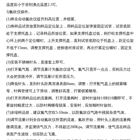
温度应小于溶剂沸点温度2-3℃。
3)氮吹仪操作。
(1)将
全自动氮吹仪
提升到高位置，并锁紧。
(2)将样品试管放置到样品定位架上，用样品定位架弹簧固定试管，试管底部
处于支撑托盘上，记录样品所放位置。如果支撑托盘过低，则拧松支撑托盘中
心环上的两个定位螺钉。上升支撑托盘，直到试管底部位于托盘上，距定位架
不低于15mm。调整支撑托盘，使狭缝对准试管。再次拧紧定位螺钉，固定支
撑托盘。
(3)安装不锈钢针头，直接套上即可。
(4)打开氮气瓶，调节流量计为氮吹仪送气。氮气只需开一点点，否则压力过
大会把管路冲开。调节流量计至所需压力。
(5)降低针头，直到针头距离溶液表面6mm。调整：拧开配气盘上的锁紧螺
母，针阀管便可上下滑动，调整好高度，拧紧锁紧螺母。
(6)打开所用样品位的流量阀。打开流量阀时，逆时针旋转1/8到1/6圈即可，不
要旋转幅度过大，以防针阀螺母脱落，安装时，应按顺时针旋转。
(7)浓缩样品前，建议氮气空吹5-10min，以防氮吹仪气路中残留杂质气体。
(8)调节流量计到
全自动氮吹仪
所需的流速。氮吹开始，用针头上面的流量阀
微调流速。并监测供气压力，不得超过200Kpa。调节流量阀，使气流在样品
表面产生波纹，但应防止飞溅。