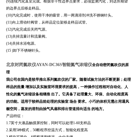
(9)连续汽化直至完成。根据非干性边界点要求，必须监测汽化，到达所期望
的边界点后移走样品。
(10)汽化完成时，使用干净的吸管，用一两滴溶剂冲洗不锈钢针头。
(11)向上滑动针阀管，从样品定位架移走样品试管。
(12)汽化完成后关闭气源。
(13)关掉流量计和流量阀。
(14)关掉水浴电源。
(15 )卸下不锈钢针头。
北京封闭氮吹仪AYAN-DC36S智能氮气浓缩仪
全自动密闭氮吹仪的原
理
我公司在国内是
较
早推出系列氮吹仪的厂家。随着试验方法的不断更新；处理
样品的批量 增加以及实验室环境要求的提高，一种操作过程相对自动化、人
性化的氮气浓缩设备相继推 出了。它具备了处理量大、环保、自动化程度高
的功能。适用于较样品前处理的实验室 场合 要求。小巧的体积无需占用通风
橱空间，
蒸发的溶剂由抽气风扇和排出管道排向适当 的地方。
产品特征：
1.7英寸大液晶触摸屏控制，同时可以处理1-60支样品
2.采用5种模式，50断程序控温方式，智能化程度高
3.模块可视化，*观察液面情况，十分方便