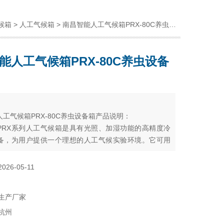
候箱
>
人工气候箱
> 南昌智能人工气候箱PRX-80C养虫设备箱
能人工气候箱PRX-80C养虫设备
：
工气候箱PRX-80C养虫设备箱产品说明：
PRX系列人工气候箱是具有光照、加湿功能的高精度冷
备，为用户提供一个理想的人工气候实验环境。它可用
发芽、育苗、组织、微生物的培养；昆虫及小动物的饲
工气候箱更是解决了环境问题，让植物种子发芽、栽培
2026-05-11
昆虫、小动物饲养有了可被人控制的环境
生产厂家
杭州