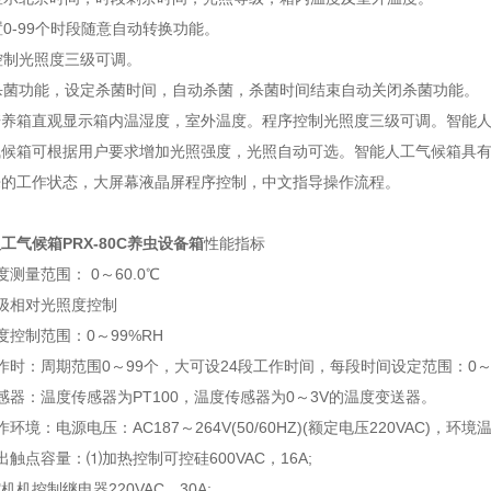
0-99个时段随意自动转换功能。
控制光照度三级可调。
杀菌功能，设定杀菌时间，自动杀菌，杀菌时间结束自动关闭杀菌功能。
培养箱直观显示箱内温湿度，室外温度。程序控制光照度三级可调。智能
气候箱可根据用户要求增加光照强度，光照自动可选。智能人工气候箱具
来的工作状态，大屏幕液晶屏程序控制，中文指导操作流程。
工气候箱PRX-80C养虫设备箱
性能指标
量范围： 0～60.0℃
相对光照度控制
制范围：0～99%RH
：周期范围0～99个，大可设24段工作时间，每段时间设定范围：0～
：温度传感器为PT100，温度传感器为0～3V的温度变送器。
：电源电压：AC187～264V(50/60HZ)(额定电压220VAC)，环境温
点容量：⑴加热控制可控硅600VAC，16A;
控制继电器220VAC，30A;