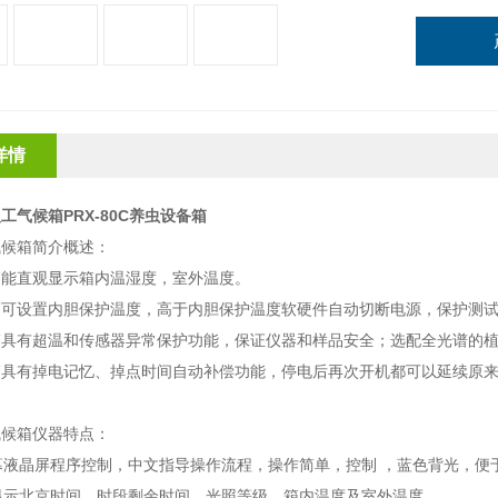
详情
工气候箱PRX-80C养虫设备箱
气候箱简介概述：
箱能直观显示箱内温湿度，室外温度。
箱可设置内胆保护温度，高于内胆保护温度软硬件自动切断电源，保护测
箱具有超温和传感器异常保护功能，保证仪器和样品安全；选配全光谱的
箱具有掉电记忆、掉点时间自动补偿功能，停电后再次开机都可以延续原
气候箱仪器特点：
幕液晶屏程序控制，中文指导操作流程，操作简单，控制 ，蓝色背光，便
显示北京时间，时段剩余时间，光照等级，箱内温度及室外温度。