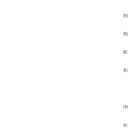
您
您
联
常
详
补