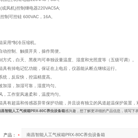
风机)控制继电器220VAC5A;
可控硅 600VAC，16A。
：
箱采用*制冷压缩机。
自动控制、触摸开关，操作简便。
控制方式，白天、黑夜均可单独设量温度、湿度和光照度等（五级可调）。
候箱具有掉电记忆功能，保证在上电后，仪器能从断点继续运行。
系统，反应快，控温精度高。
波加湿，加湿可靠，湿度均匀。
风，工作室风速柔和，温度均匀。
候箱具有超温和传感器异常保护功能，并且设有独立的风道超温保护装置，
南昌智能人工气候箱PRX-80C养虫设备箱
感兴趣，想了解更详细的产品信息，填写下
产品：