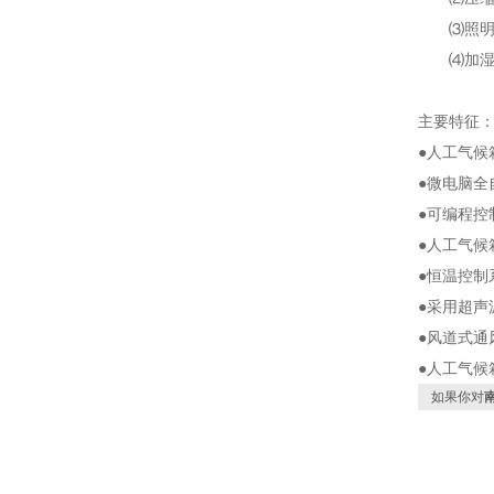
⑶照明(或
⑷加湿控制
主要特征
●人工气候
●微电脑全
●可编程
●人工气
●恒温控制
●采用超声
●风道式通
●人工气
如果你对