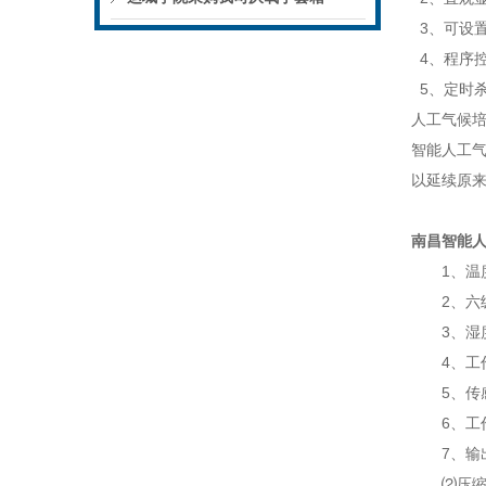
3、可设置
4、程序
5、定时
人工气候
智能人工
以延续原
南昌智能人
1、温度测
2、六级
3、湿度控
4、工作时
5、传感器
6、工作环境
7、输出触
⑵压缩机机