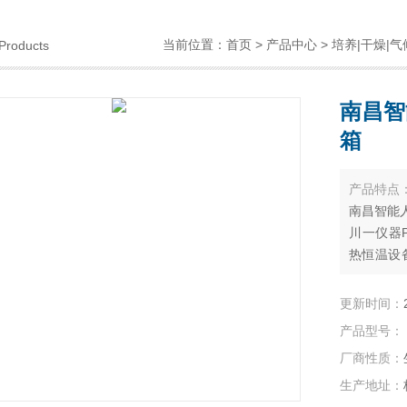
当前位置：
首页
>
产品中心
>
培养|干燥|气
Products
南昌智
箱
产品特点
南昌智能人
川一仪器
热恒温设
作植物的
养智能人
更新时间：
和育苗，
产品型号：
厂商性质：
生产地址：