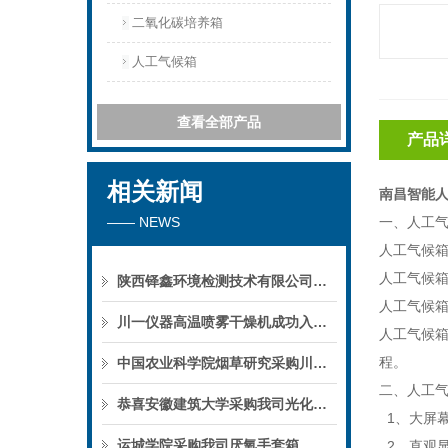
二氧化碳培养箱
人工气候箱
查看全部产品
产品
相关新闻
南昌智能人
—— NEWS
一、人工
人工气候
人工气候
陕西铎鑫环境检测技术有限公司采购我司全自动液液萃取仪
人工气候
川一仪器高温喷雾干燥机成功入驻鄱阳职业学院，助力职业教育实训平台升级
人工气候
程。
中国农业科学院烟草研究采购川一仪器喷雾干燥机
二、人工
恭喜安徽建筑大学采购我司光化学反应仪
1、大屏
运城学院采购我司厌氧手套箱
2、直观