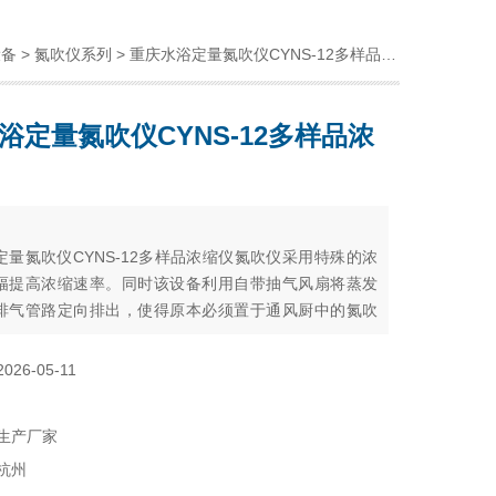
设备
>
氮吹仪系列
> 重庆水浴定量氮吹仪CYNS-12多样品浓缩仪
浴定量氮吹仪CYNS-12多样品浓
：
定量氮吹仪CYNS-12多样品浓缩仪氮吹仪采用特殊的浓
幅提高浓缩速率。同时该设备利用自带抽气风扇将蒸发
排气管路定向排出，使得原本必须置于通风厨中的氮吹
可安全的安装于一般实验平台上。不仅移动容易，节约
本，而且减轻了有毒有害溶剂对操作人员的伤害。
2026-05-11
生产厂家
杭州