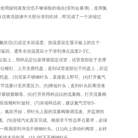
使用旋转蒸发仪也不够保险的场合(溶剂会暴沸)，改用氮
吹仪将洗脱液中大部分溶剂吹掉，即完成了一个浓缩过
动氮吹仪(2)设定水浴温度。按温度设定显示板上的左个
返回。通常水浴温度应小于溶剂沸点温度2-3
℃
。
品定位架上，用样品定位架弹簧固定试管，试管底部处于支撑
定位螺钉。上升支撑托盘，直到试管底部位于托盘上，距定
盘。(3)安装不锈钢针头，直接套上即可。(4)打开氮气
节流量计至所需压力。(5)降低针头，直到针头距离溶液
紧锁紧螺母。(6)打开所用样品位的流量阀。打开流量阀
应按顺时针旋转。(7)浓缩样品前，建议氮气空吹5-
流速。氮吹开始，用针头上面的流量阀微调流速。并监测供
溅。(9)连续汽化直至完成。根据非干性边界点要求，必须
一两滴溶剂冲洗不锈钢针头。(11)向上滑动针阀管，从样
关掉水浴电源。(15 )卸下不锈钢针头。