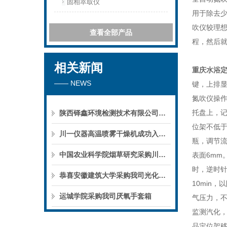
固相萃取仪
用于除去少
吹仪较理
查看全部产品
程，然后
相关新闻
重庆水浴定
—— NEWS
键，上排显示
氮吹仪操作
托盘上，
陕西铎鑫环境检测技术有限公司采购我司全自动液液萃取仪
位架不低于
川一仪器高温喷雾干燥机成功入驻鄱阳职业学院，助力职业教育实训平台升级
瓶，调节流
中国农业科学院烟草研究采购川一仪器喷雾干燥机
表面6mm
时，逆时针
恭喜安徽建筑大学采购我司光化学反应仪
10min
运城学院采购我司厌氧手套箱
气压力，不
监测汽化，
品定位架移