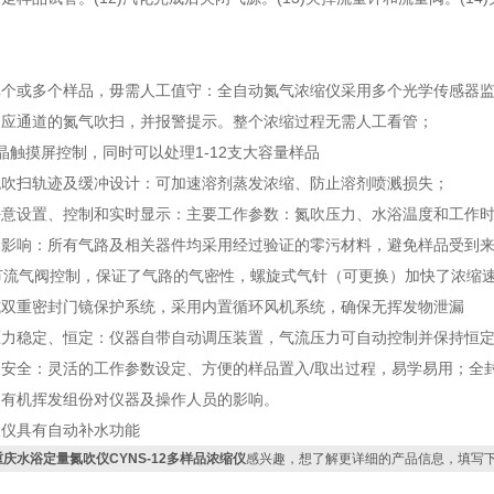
：
单个或多个样品，毋需人工值守：全自动氮气浓缩仪采用多个光学传感器
相应通道的氮气吹扫，并报警提示。整个浓缩过程无需人工看管；
晶触摸屏控制，同时可以处理1-12支大容量样品
流吹扫轨迹及缓冲设计：可加速溶剂蒸发浓缩、防止溶剂喷溅损失；
任意设置、控制和实时显示：主要工作参数：氮吹压力、水浴温度和工作
染影响：所有气路及相关器件均采用经过验证的零污材料，避免样品受到
节流气阀控制，保证了气路的气密性，螺旋式气针（可更换）加快了浓缩
式双重密封门镜保护系统，采用内置循环风机系统，确保无挥发物泄漏
压力稳定、恒定：仪器自带自动调压装置，气流压力可自动控制并保持恒
、安全：灵活的工作参数设定、方便的样品置入/取出过程，易学易用；全
和有机挥发组份对仪器及操作人员的影响。
吹仪具有自动补水功能
重庆水浴定量氮吹仪CYNS-12多样品浓缩仪
感兴趣，想了解更详细的产品信息，填写