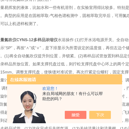
量易挥发的液体，比如水和一些有机溶剂，在实验室用得比较多。特别是
想。典型的应用是在固相萃取-气相色谱检测中，固相萃取完毕后，可用氮
就可以上机进样检测了。
量氮吹仪CYNS-12多样品浓缩仪
水浴操作:(1)打开水浴电源开关。全自
“SP”，再按“
∧
”或“
∨
”，是下排显示为所需设定的温度值，再但左边个键
。(1)将全自动氮吹仪提升到位置，并锁紧。(2)将样品试管放置到样
记录样品所放位置。如果支撑托盘过低，则拧松支撑托盘中心环上的两个
15mm。调整支撑托盘，使狭缝对准试管。再次拧紧定位螺钉，固定支撑托
量计为氮吹仪送气。氮气只需开一点点，否则压力过大会把管路冲开。调
。调整：拧开配气盘上的锁紧螺母，针阀管便可上下滑动，调整好高度，拧
欢迎您！
来自局域网的朋友！有什么可以帮
旋转1/8到1/6圈即可，不要旋转幅度过大，以防针阀螺母脱落，安装时，
助您的吗？
，以防氮吹仪气路中残留杂质气体。(8)调节流量计到全自动氮吹仪所需的
得超过200Kpa。调节流量阀，使气流在样品表面产生波纹，但应防止飞
到达所期望的边界点后移走样品。(10)汽化完成时，使用干净的吸管，用
走样品试管。(12)汽化完成后关闭气源。(13)关掉流量计和流量阀。(14)