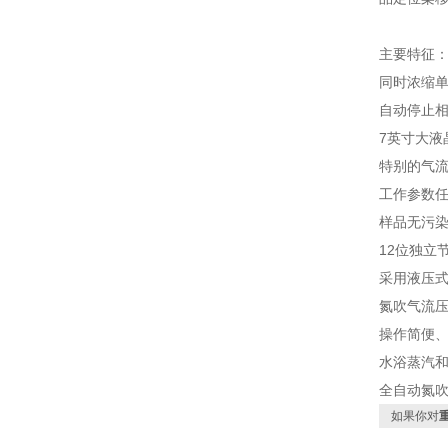
主要特征
同时浓缩
自动停止
7英寸大液
特别的气
工作参数
样品无污
12位独立
采用液压
氮吹气流
操作简便
水浴蒸汽
全自动氮
如果你对