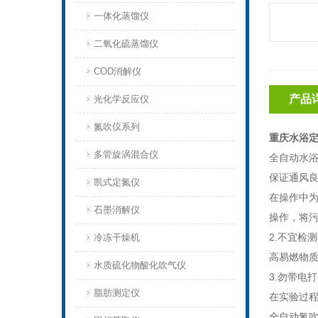
一体化蒸馏仪
二氧化硫蒸馏仪
COD消解仪
产品
光化学反应仪
氮吹仪系列
重庆水浴定
多管旋涡混合仪
全自动水
保证通风
凯式定氮仪
在操作中
石墨消解仪
操作，将
2.不宜检
冷冻干燥机
高易燃物
水质硫化物酸化吹气仪
3.勿带电
脂肪测定仪
在实验过
全自动氮