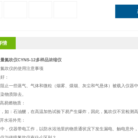
详情
量氮吹仪CYNS-12多样品浓缩仪
浴氮吹仪的使用注意事项
良好：
为阻止一些蒸气、气体和微粒（烟雾、煤烟、灰尘和气悬体）被载入仪器
污染物质除去。
测高易燃物质：
质，如：石油醚，在高温加热试验下易产生爆炸，因此，氮吹仪不宜检测
打开水浴外壳：
程中，仪器带电工作，以防水浴池里的物质通状况下发生漏电、触电意外
吹仪与传统氮吹仪有什么区别？