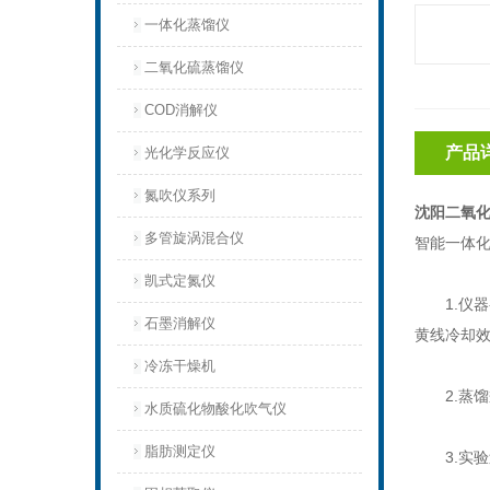
一体化蒸馏仪
二氧化硫蒸馏仪
COD消解仪
产品
光化学反应仪
氮吹仪系列
沈阳二氧化
多管旋涡混合仪
智能一体
凯式定氮仪
1.仪器
石墨消解仪
黄线冷却
冷冻干燥机
2.蒸馏
水质硫化物酸化吹气仪
脂肪测定仪
3.实验