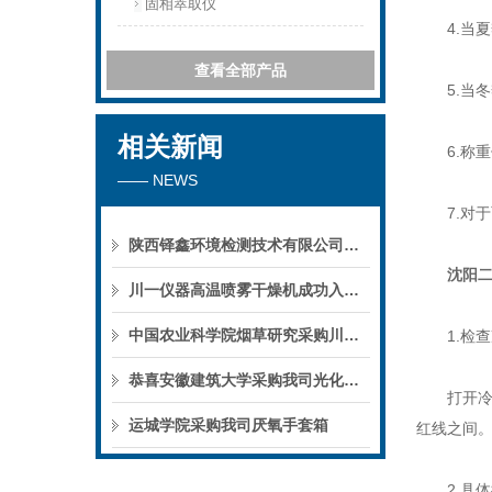
固相萃取仪
4.当夏
查看全部产品
5.当冬
相关新闻
6.称重
—— NEWS
7.对于
陕西铎鑫环境检测技术有限公司采购我司全自动液液萃取仪
沈阳二
川一仪器高温喷雾干燥机成功入驻鄱阳职业学院，助力职业教育实训平台升级
中国农业科学院烟草研究采购川一仪器喷雾干燥机
1.检查
恭喜安徽建筑大学采购我司光化学反应仪
打开冷水
运城学院采购我司厌氧手套箱
红线之间
2.具体