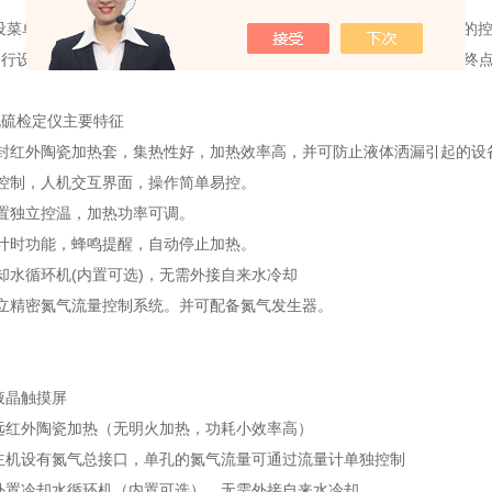
单"界面，通过选择选中“3.控制模式"后按“确认"键进入，选择所需的控
行设定，无特需要求可默认出厂设定“双重控制"(时间、重量控制蒸馏终
化硫检定仪主要特征
密封红外陶瓷加热套，集热性好，加热效率高，并可防止液体洒漏引起的设
控制，人机交互界面，操作简单易控。
置独立控温，加热功率可调。
计时功能，蜂鸣提醒，自动停止加热。
却水循环机(内置可选)，无需外接自来水冷却
立精密氮气流量控制系统。并可配备氮气发生器。
液晶触摸屏
远红外陶瓷加热（无明火加热，功耗小效率高）
主机设有氮气总接口，单孔的氮气流量可通过流量计单独控制
外置冷却水循环机（内置可选），无需外接自来水冷却