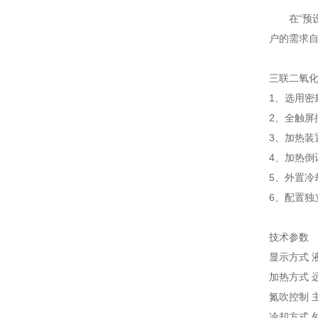
在“预设菜
户的需求自
三联二氧
1、选用
2、全触屏
3、加热装
4、加热倒
5、外置冷
6、配置独
技术参数
显示方式 
加热方式 
氮吹控制 
冷却方式 