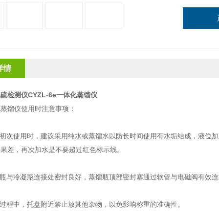
详情
硫检测仪CYZL-6e一体化蒸馏仪
化蒸馏仪使用时注意事项：
初次使用时，建议采用纯水或蒸馏水以防长时间使用有水垢结成，
液位加
效果差，再次加水是不要超过红色标示线。
瓶与冷凝瓶连接处密封良好，蒸馏瓶顶部密封塞通过软管与电磁阀有效连
过程中，托盘附近禁止放其他杂物，以免影响称重的准确性。