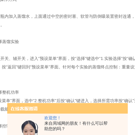
内加入蒸馏水，上面通过中空的密封塞、软管与防倒吸装置密封连通，
通。
择蒸馏实验
、辅开关，进入“预设菜单"界面，按“选择"键选中“1.实验选择"按“确认"
，按“返回"键回到“预设菜单"界面。针对每个实验的蒸馏终点控制：重
择整机功率
单"界面，选中“2.整机功率"后按“确认"键进入，选择所需功率按“确认
载能力选择，出厂前默认设置为3600w。
欢迎您！
来自局域网的朋友！有什么可以帮
择控制模式
助您的吗？