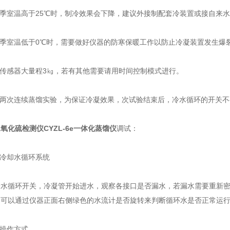
季室温高于25℃时，制冷效果会下降，建议外接制配套冷装置或接自来
季室温低于0℃时，需要做好仪器的防寒保暖工作以防止冷凝装置发生爆
传感器大量程3㎏，若有其他需要请用时间控制模式进行。
两次连续蒸馏实验，为保证冷凝效果，次试验结束后，冷水循环的开关不
氧化硫检测仪CYZL-6e一体化蒸馏仪
调试：
冷却水循环系统
循环开关，冷凝管开始进水，观察各接口是否漏水，若漏水需要重新密
。可以通过仪器正面右侧绿色的水流计是否旋转来判断循环水是否正常运
操作方式