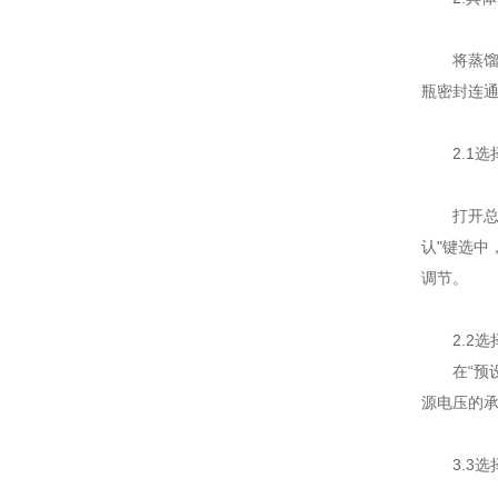
将蒸馏瓶
瓶密封连
2.1选
打开总开关
认"键选中
调节。
2.2选
在“预设菜
源电压的承
3.3选