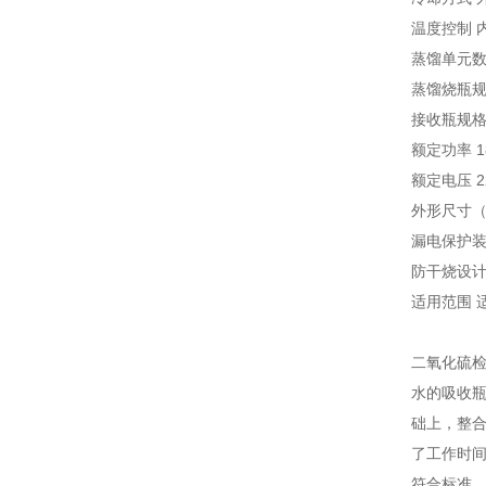
温度控制 
蒸馏单元数
蒸馏烧瓶规格
接收瓶规格 
额定功率 1
额定电压 22
外形尺寸（mm
漏电保护装
防干烧设计
适用范围 
二氧化硫
水的吸收
础上，整合
了工作时
符合标准