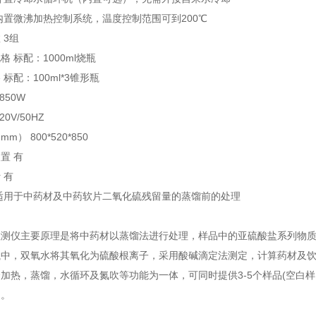
内置微沸加热控制系统，温度控制范围可到200℃
 3组
 标配：1000ml烧瓶
标配：100ml*3锥形瓶
850W
0V/50HZ
） 800*520*850
置 有
 有
适用于中药材及中药软片二氧化硫残留量的蒸馏前的处理
检测仪主要原理是将中药材以蒸馏法进行处理，样品中的亚硫酸盐系列物
瓶中，双氧水将其氧化为硫酸根离子，采用酸碱滴定法测定，计算药材及
加热，蒸馏，水循环及氮吹等功能为一体，可同时提供3-5个样品(空白样
间。