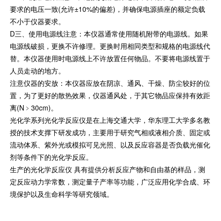
要求的电压一致(允许±10%的偏差)，并确保电源插座的额定负载
不小于仪器要求。
D三、使用电源线注意：本仪器通常使用随机附带的电源线。如果
电源线破损，更换不许修理。更换时用相同类型和规格的电源线代
替。本仪器使用时电源线上不许放置任何物品。不要将电源线置于
人员走动的地方。
注意仪器的安放：本仪器应放在阴凉、通风、干燥、防尘较好的位
置，为了更好的散热效果，仪器通风处，于其它物品应保持有效距
离(N﹥30cm)。
光化学系列光化学反应仪是在上海交通大学，华东理工大学多名教
授的技术支撑下研发成功，主要用于研究气相或液相介质、固定或
流动体系、紫外光或模拟可见光照、以及反应容器是否负载光催化
剂等条件下的光化学反应。
生产的光化学反应仪 具有提供分析反应产物和自由基的样品，测
定反应动力学常数，测定量子产率等功能，广泛应用化学合成、环
境保护以及生命科学等研究领域。