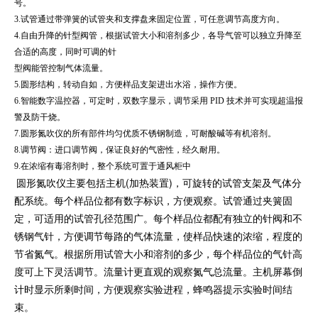
号。
3.试管通过带弹簧的试管夹和支撑盘来固定位置，可任意调节高度方向。
4.自由升降的针型阀管，根据试管大小和溶剂多少，各导气管可以独立升降至
合适的高度，同时可调的针
型阀能管控制气体流量。
5.圆形结构，转动自如，方便样品支架进出水浴，操作方便。
6.智能数字温控器，可定时，双数字显示，调节采用 PID 技术并可实现超温报
警及防干烧。
7.圆形氮吹仪的所有部件均匀优质不锈钢制造，可耐酸碱等有机溶剂。
8.调节阀：进口调节阀，保证良好的气密性，经久耐用。
9.在浓缩有毒溶剂时，整个系统可置于通风柜中
圆形氮吹仪主要包括主机(加热装置)，可旋转的试管支架及气体分
配系统。每个样品位都有数字标识，方便观察。试管通过夹簧固
定，可适用的试管孔径范围广。每个样品位都配有独立的针阀和不
锈钢气针，方便调节每路的气体流量，使样品快速的浓缩，程度的
节省氮气。根据所用试管大小和溶剂的多少，每个样品位的气针高
度可上下灵活调节。流量计更直观的观察氮气总流量。主机屏幕倒
计时显示所剩时间，方便观察实验进程，蜂鸣器提示实验时间结
束。