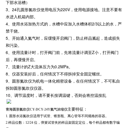
下部水浴槽）
3、24孔圆形氮吹仪使用电压为220V，使用电源接地。注意不要有
水进入机箱内部。
4、使用水浴加热方式的，水槽中应加入水槽体积2/3以上的水，严
禁干烧。
5、开始通入氮气时，应缓慢开启阀门，防止样品溅起，造成损失
和污染。
6、使用流量计时，打开阀门前，先将流量计调至Z小，打开阀门
后，再缓慢开启。
7、流量计的Z大流体压力为0.2MPa。
8、仪器安装好后，任何情况下不得拆掉安全固定螺丝。
9、圆形氮吹仪为机电一体化精密设备，在任何情况下，不可私自
拆卸圆形氮吹仪仪器。
10、调节温度时，请不要长按调温键，否则会将控温按乱
主要特征：
青海圆形氮吹仪CY-DCY-24Y氮气浓缩仪
1. 圆形水浴氮吹仪适用于试管、锥形瓶、离心管等不同规格的容器。
2.样品位数：12/24 位，弹簧试管夹的样品架固定定位，每个样品都有数字编