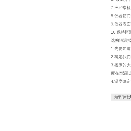
7.应经常
8.仪器箱
9.仪器表
10.保持
​​选购恒
1.先要知
2.确定我
3.摇床的
度在室温
4.温度确
如果你对