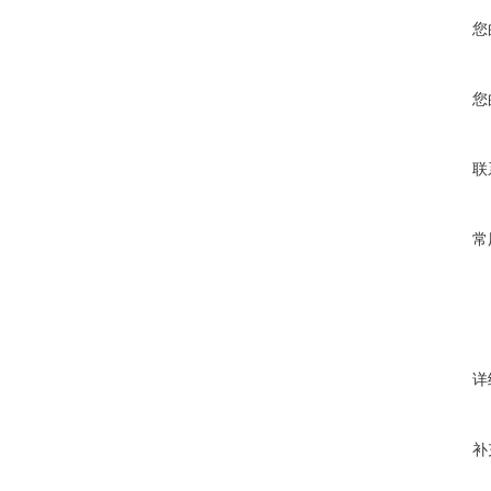
您
您
联
常
详
补