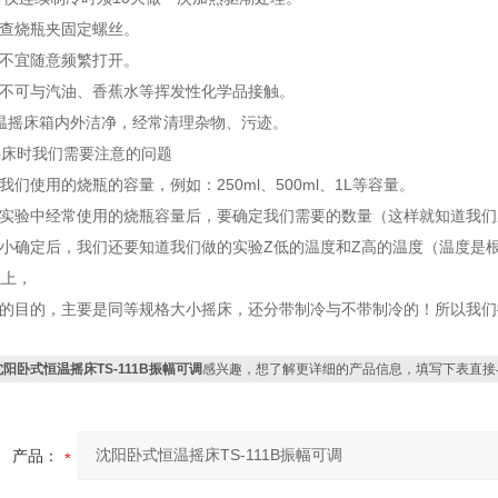
检查烧瓶夹固定螺丝。
门不宜随意频繁打开。
面不可与汽油、香蕉水等挥发性化学品接触。
恒温摇床箱内外洁净，经常清理杂物、污迹。
温摇床时我们需要注意的问题
道我们使用的烧瓶的容量，例如：250ml、500ml、1L等容量。
们实验中经常使用的烧瓶容量后，要确定我们需要的数量（这样就知道我
大小确定后，我们还要知道我们做的实验Z低的温度和Z高的温度（温度是
以上，
定的目的，主要是同等规格大小摇床，还分带制冷与不带制冷的！所以我
沈阳卧式恒温摇床TS-111B振幅可调
感兴趣，想了解更详细的产品信息，填写下表直接
产品：