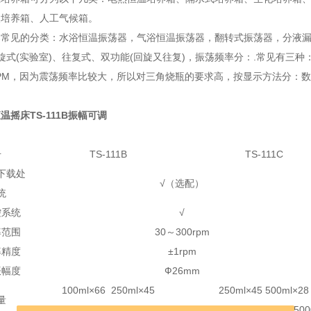
照培养箱、人工气候箱。
器常见的分类：水浴恒温振荡器，气浴恒温振荡器，翻转式振荡器，分液
旋式(实验室)、往复式、双功能(回旋又往复)，振荡频率分：.常见有三种：30-20
RPM，因为震荡频率比较大，所以对三角烧瓶的要求高，按显示方法分：
温摇床TS-111B振幅可调
：
号
TS-111B
TS-111C
据下载处
√（选配）
统
控系统
√
率范围
30～300rpm
率精度
±1rpm
振幅度
Ф26mm
100ml×66 250ml×45
250ml×45 500ml×28
量
500ml×28 1000ml×18 2000×11
1000ml×18 2000ml×11 50