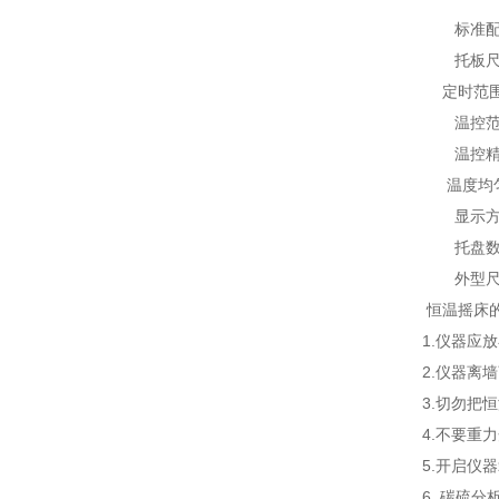
标准
托板
定时范围 
温控
温控
温度均
显示
托盘
外型
恒温摇床
1.仪器应
2.仪器离
3.切勿把
4.不要重
5.开启仪
6. 碳硫