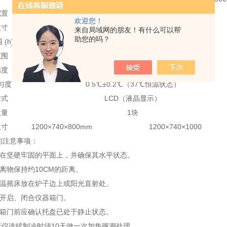
配置
500ml×28
2000ml×8
欢迎您！
尺寸
920×510mm
来自局域网的朋友！有什么可以帮
助您的吗？
(h)
0-999hour
范围
RT+5～60℃
精度
±0.1℃
匀度
0.5℃±0.2℃（37℃恒温状态）
方式
LCD（液晶显示）
数量
1块
尺寸
1200×740×800mm
1200×740×1000
的注意事项：
放在坚硬牢固的平面上，并确保其水平状态。
墙离物保持约10CM的距离。
恒温摇床放在炉子边上或阳光直射处。
力开启、闭合仪器箱门。
器箱门前应确认托盘已处于静止状态。
分析仪连续制冷时须10天做一次加热驱潮处理。