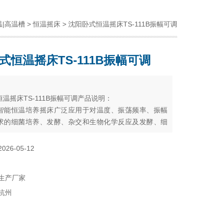
温|高温槽
>
恒温摇床
> 沈阳卧式恒温摇床TS-111B振幅可调
式恒温摇床TS-111B振幅可调
：
温摇床TS-111B振幅可调产品说明：
智能恒温培养摇床广泛应用于对温度、振荡频率、振幅
求的细菌培养、发酵、杂交和生物化学反应及发酵、细
究等。
2026-05-12
生产厂家
杭州