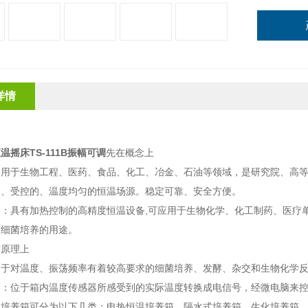
详情
温摇床TS-111B振幅可调
先在概念上
泛用于生物工程、医药、食品、化工、冶金、石油等领域，是研究院、高
的、受控的、温度均匀的恒温场源。稳定可靠、安全方便。
箱：具有加热控制的高精度恒温设备,可应用于生物化学、化工制药、医疗
、细菌培养的用途。
作原理上
用于对温度、振荡频率有着较高要求的细菌培养、发酵、杂交和生物化学
箱：位于箱内温度传感器所感受到的实际温度转换成电信号，经微电脑来
上培养箱可分为以下几类：电热恒温培养箱、隔水式培养箱、生化培养箱