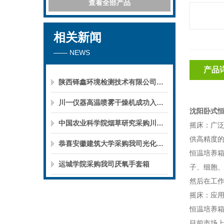
查看全部产品
相关新闻
—— NEWS
产品
陕西铎鑫环境检测技术有限公司采购我司全自动液液萃取仪
川一仪器高温喷雾干燥机成功入驻鄱阳职业学院，助力职业教育实训平台升级
沈阳卧式恒
中国农业科学院烟草研究采购川一仪器喷雾干燥机
摇床：广
供高精度
恭喜安徽建筑大学采购我司光化学反应仪
恒温培养
运城学院采购我司厌氧手套箱
子、细胞
然后在工
摇床：应
恒温培养
目前市场