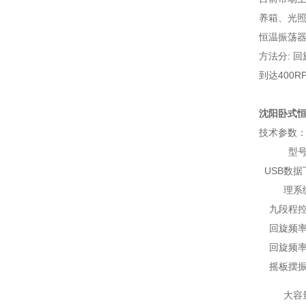
养箱、光
恒温振荡
方法分: 回
到达400
沈阳卧式恒
技术参数
型
USB数
理系
九段程
回旋频
回旋频
摇板摆
大容