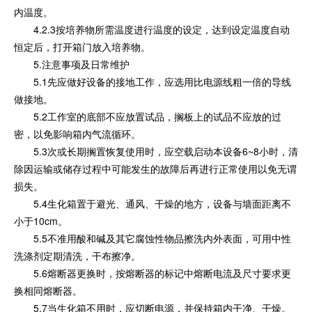
内温度。
4.2.3按培养物所需温度进行温度的设定，达到设定温度自动
恒定后，打开箱门放入培养物。
5.注意事项及日常维护
5.1先应做好设备的接地工作，应选用比电源线粗一倍的导线
做接地。
5.2工作室的底部不应放置试品，搁板上的试品不应放的过
密，以免影响箱内气流循环。
5.3次或长期搁置恢复使用时，应空载启动本设备6~8小时，清
除因运输或储存过程中可能发生的故障后再进行正常使用以免无谓
损失。
5.4生化箱置于避光、通风、干燥的地方，设备与墙面距离不
小于10cm。
5.5不准用酸和碱及其它腐蚀性物品擦洗内外表面，可用中性
洗涤剂定期清洗，干布擦净。
5.6熔断器更换时，按熔断器的标记中熔断电流及尺寸要求更
换相同熔断器。
5.7当生化箱不用时，应切断电源，并保持箱内干净、干燥。