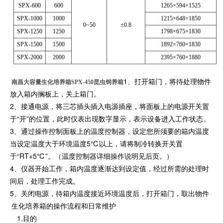
SPX-600
600
1265×594×1525
SPX-1000
1000
1215×648×1850
0~50
±0.8
SPX-1250
1250
1798×675×1830
SPX-1500
1500
1892×760×1830
SPX-2000
2000
2395×760×1880
1、打开箱门，将待处理物件
南昌大容量生化培养箱SPX-450昆虫饲养箱
放入箱内搁板上，关上箱门。
2、接通电源，将三芯插头插入电源插座，将面板上的电源开关置
于“开”的位置，此时仪表出现数字显示，表示设备进入工作状态。
3、通过操作控制面板上的温度控制器，设定您所须要的箱内温度
当设定温度大于环境温度5℃以上，请将制冷转换开关置
于“RT+5℃”。（温度控制器详细操作说明见后页。）
4、仪器开始工作，箱内温度逐渐达到设定值，经过所需的处理时
间后，处理工作完成。
5、关闭电源，待箱内温度接近环境温度后，打开箱门，取出物件
生化培养箱的操作流程和日常维护
1.目的