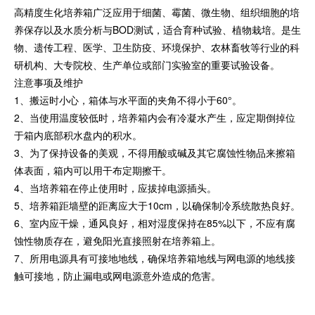
高精度生化培养箱广泛应用于细菌、霉菌、微生物、组织细胞的培
养保存以及水质分析与BOD测试，适合育种试验、植物栽培。是生
物、遗传工程、医学、卫生防疫、环境保护、农林畜牧等行业的科
研机构、大专院校、生产单位或部门实验室的重要试验设备。
注意事项及维护
1、搬运时小心，箱体与水平面的夹角不得小于60°。
2、当使用温度较低时，培养箱内会有冷凝水产生，应定期倒掉位
于箱内底部积水盘内的积水。
3、为了保持设备的美观，不得用酸或碱及其它腐蚀性物品来擦箱
体表面，箱内可以用干布定期擦干。
4、当培养箱在停止使用时，应拔掉电源插头。
5、培养箱距墙壁的距离应大于10cm，以确保制冷系统散热良好。
6、室内应干燥，通风良好，相对湿度保持在85%以下，不应有腐
蚀性物质存在，避免阳光直接照射在培养箱上。
7、所用电源具有可接地地线，确保培养箱地线与网电源的地线接
触可接地，防止漏电或网电源意外造成的危害。