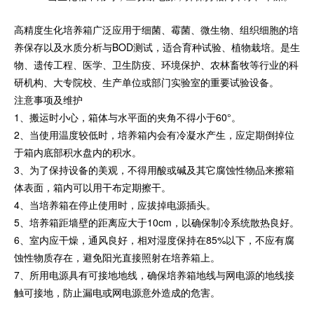
高精度生化培养箱广泛应用于细菌、霉菌、微生物、组织细胞的培
养保存以及水质分析与BOD测试，适合育种试验、植物栽培。是生
物、遗传工程、医学、卫生防疫、环境保护、农林畜牧等行业的科
研机构、大专院校、生产单位或部门实验室的重要试验设备。
注意事项及维护
1、搬运时小心，箱体与水平面的夹角不得小于60°。
2、当使用温度较低时，培养箱内会有冷凝水产生，应定期倒掉位
于箱内底部积水盘内的积水。
3、为了保持设备的美观，不得用酸或碱及其它腐蚀性物品来擦箱
体表面，箱内可以用干布定期擦干。
4、当培养箱在停止使用时，应拔掉电源插头。
5、培养箱距墙壁的距离应大于10cm，以确保制冷系统散热良好。
6、室内应干燥，通风良好，相对湿度保持在85%以下，不应有腐
蚀性物质存在，避免阳光直接照射在培养箱上。
7、所用电源具有可接地地线，确保培养箱地线与网电源的地线接
触可接地，防止漏电或网电源意外造成的危害。