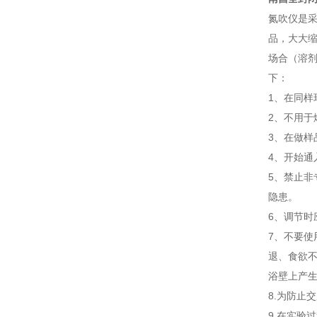
氮吹仪是
品，大大
场合（溶
下：
1、在同
2、不用于
3、在做
4、开始
5、禁止
隐患。
6、调节
7、不要
退、食欲
浴壁上产
8.为防止
9.在实验