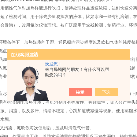
采用惰性气体对加热样液进行吹扫，使待处理样品迅速浓缩，达到快速分
缩短了检测时间。用于除去少量易挥发的液体，比如水和一些有机溶剂，
剂会暴沸），改用氮吹仪较理想。被广泛应用于农残检测，制药行业、环
样环境条件下，加热媒质的干湿、通风橱内污染程度以及吹扫气体的纯度都
燃点低于100℃的物质，像石油醚等的高易燃物质不应使用本仪器。
样品加热过程中，以防水浴池中的热水飞溅出来，烫伤手和眼睛，在操作前
欢迎您！
通入氮气时，应缓慢开启阀门，使其压力不超过压力表量程，防止样品溅起
来自局域网的朋友！有什么可以帮
助您的吗？
非专业人员检修仪器，氮吹仪的检修工作应当由专业人员进行，因其内部构
时应尽量用手扶住通气板，使其能平稳升降，也避免由于通气板自身重力下
使用有机溶剂作加热介质，有机溶剂具有挥发性、神经毒性，吸入会产生头
不振、消瘦，以及多汗、情绪不稳定，心跳加速或减慢等现象。使用蒸馏
生水垢。
交叉污染，氮吹仪每次使用后，应及时清洗气针管。
过程中，仪器带电工作，以防水浴池里的物质通状况下发生漏电、触电意