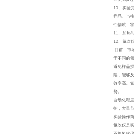
10、实
样品。当
性物质，
11、加热
12、氮吹
目前，市
于不同的
避免样品
陷，能够
效率高。
势。
自动化程
护，大量
实验操作
氮吹仪是
不将氮吹仪