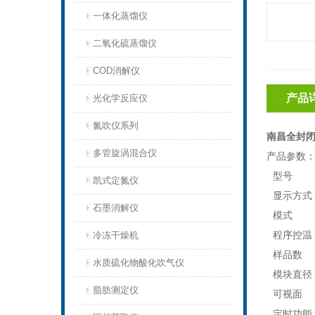
一体化蒸馏仪
二氧化硫蒸馏仪
COD消解仪
产品
光化学反应仪
氮吹仪系列
南昌全封闭
多管旋涡混合仪
产品参数
型号
凯式定氮仪
显示方式
石墨消解仪
模式
程序控温
冷冻干燥机
样品数
水质硫化物酸化吹气仪
模块直径
脂肪测定仪
可视面
定时功能