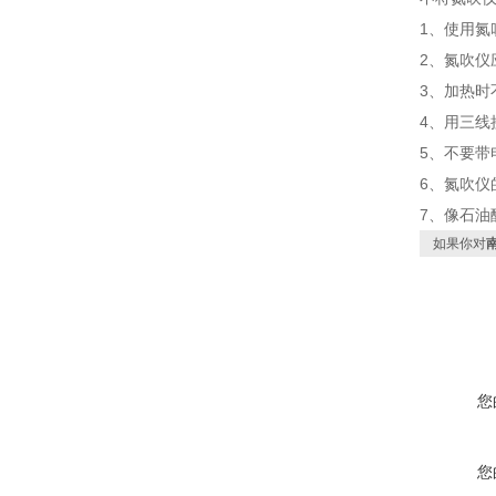
1、使用氮
2、氮吹仪
3、加热时
4、用三线
5、不要带
6、氮吹
7、像石油
如果你对
您
您