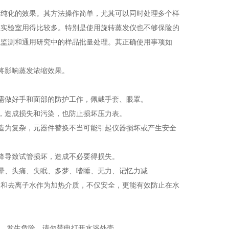
离纯化的效果。其方法操作简单，尤其可以同时处理多个样
在实验室用得比较多。特别是使用旋转蒸发仪也不够保险的
境监测和通用研究中的样品批量处理。其正确使用事项如
将影响蒸发浓缩效果。
需做好手和面部的防护工作，佩戴手套、眼罩。
，造成损失和污染，也防止损坏压力表。
造为复杂，元器件替换不当可能引起仪器损坏或产生安全
降导致试管损坏，造成不必要得损失。
晕、头痛、失眠、多梦、嗜睡、无力、记忆力减
水和去离子水作为加热介质，不仅安全，更能有效防止在水
外，发生危险，请勿带电打开水浴外壳。