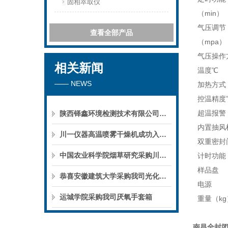
固相萃取仪
（min）
气压调节
查看全部产品
（mpa）
气压操作
相关新闻
温度℃
—— NEWS
加热方式
控温精度
超温报警
陕西铎鑫环境检测技术有限公司采购我司全自动液液萃取仪
内置抽风
川一仪器高温喷雾干燥机成功入驻鄱阳职业学院，助力职业教育实训平台升级
双重密封
中国农业科学院烟草研究采购川一仪器喷雾干燥机
计时功能
样品盘
恭喜安徽建筑大学采购我司光化学反应仪
电源
运城学院采购我司厌氧手套箱
重量（kg
南昌全封闭