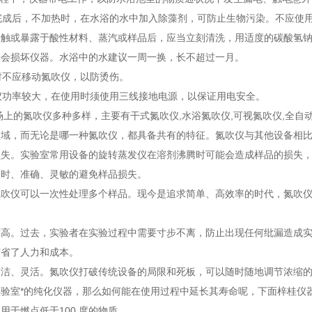
验完成后，不加热时，在水浴的水中加入除藻剂，可防止生物污染。不应使
接触或暴露于酸性材料、蒸汽或样品后，应当立刻清洗，用适度的碳酸氢
将会损坏仪器。水浴中的水建议一周一换，长不超过一月。
时不应移动氮吹仪，以防烫伤。
仪功率较大，在使用时须使用三线接地电源，以保证用电安全。
场上的氮吹仪多种多样，主要有干式氮吹仪,水浴氮吹仪,可视氮吹仪,全
领域，而无论是哪一种氮吹仪，都具备共有的特征。氮吹仪与其他设备相
损失。实验室常用设备的旋转蒸发仪在溶剂沸腾时可能会造成样品的损失
及时、准确、灵敏的避免样品损失。
氮吹仪可以一次性处理多个样品。现今是追求简单、高效率的时代，氮吹
度高。过去，实验者在实验过程中需要寸步不离，防止出现任何纰漏造成
节省了人力和成本。
简洁、灵活。氮吹仪打破传统设备的局限和死板，可以随时随地调节浓缩
实验室*的纯化仪器，那么如何能在使用过程中延长其寿命呢，下面梓桂仪
用于燃点低于100 度的物质。