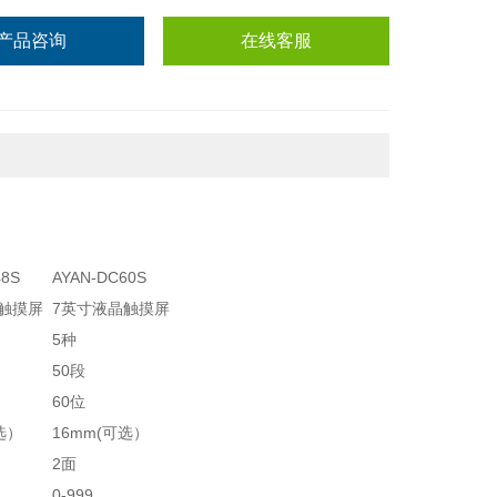
产品咨询
在线客服
48S
AYAN-DC60S
触摸屏
7英寸液晶触摸屏
5种
50段
60位
选）
16mm(可选）
2面
0-999