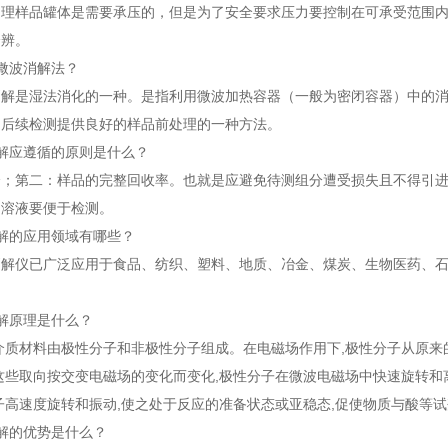
处理样品罐体是需要承压的，但是为了安全要求压力要控制在可承受范围
分辨。
微波消解法？
消解是湿法消化的一种。是指利用微波加热容器（一般为密闭容器）中的
为后续检测提供良好的样品前处理的一种方法。
解应遵循的原则是什么？
全；第二：样品的完整回收率。也就是应避免待测组分遭受损失且不得引
的溶液要便于检测。
解的应用领域有哪些？
消解仪已广泛应用于食品、纺织、塑料、地质、冶金、煤炭、生物医药、
解原理是什么？
介质材料由极性分子和非极性分子组成。在电磁场作用下,极性分子从原
这些取向按交变电磁场的变化而变化,极性分子在微波电磁场中快速旋转和
子高速度旋转和振动,使之处于反应的准备状态或亚稳态,促使物质与酸等
解的优势是什么？