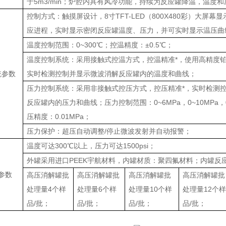
于5m3/min；炉腔内具有风冷功能，持续为反应罐降温，温度
控制方式：触摸屏设计，8寸TFT-LED（800X480彩）大屏幕
应进程，实时显示密闭反应罐温度、压力，并可实时显示温压曲
温度控制范围：0~300℃；控温精度：±0.5℃；
温度控制系统：采用接触式控温方式，控温精准*，使用高精度
统参数
实时检测控制并显示微波消解反应罐内的温度和曲线；
压力控制系统：采用非接触式控压方式，控压精准*，实时检测
反应罐内的压力和曲线；压力控制范围：0~6MPa，0~10MPa，0
压精度：0.01MPa；
压力保护：超压自动调整/停止微波发射并自动报警；
温度可达300℃以上，压力可达1500psi；
外罐采用进口PEEK宇航材料，内罐材质：聚四氟材料；内罐反应容
参数
高压消解罐批
高压消解罐批
高压消解罐批
高压消解罐批
处理量4个样
处理量6个样
处理量10个样
处理量12个样
品/批；
品/批；
品/批；
品/批；