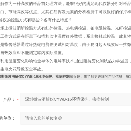
消解作为一种高效的样品前处理方法，能够很好的满足现代仪器分析对样
空白、节能高效等优点。尤其在易挥发元素的分析检测中可以很好的保持
解仪的控温方式有哪些？各有什么特点？
市场上微波消解控温方式有红外控温、热电偶控温、铂电阻控温、光纤控
其工作方式是在距离下扫描和监测温度红外数据，系非接触式控温，故其
温是指传感器通过冷热端电势差测试相对温度，由于易引起天线效应干扰
有自热效应即不能测定罐内实际温度。
温利用温度变化影响铂金导体的电导率技术,通过阻抗变化测试热力学温度
产生电火花导致安全事故。
深圳微波消解仪CYWB-16环境保护、疾病控制
感兴趣，想了解更详细的产品信息，填
产品：
的单位：