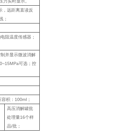
和压力实时显示。
显示，远距离直读反
线；
铂电阻温度传感器；
控制并显示微波消解
~15MPa可选；控
积：100ml；
高压消解罐批
处理量16个样
品/批；