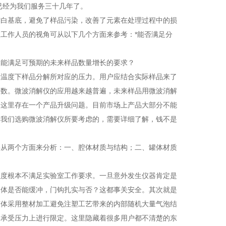
已经为我们服务三十几年了。
空白基底，避免了样品污染，改善了元素在处理过程中的损
工作人员的视角可从以下几个方面来参考：*能否满足分
不能满足可预期的未来样品数量增长的要求？
个温度下样品分解所对应的压力。用户应结合实际样品来了
参数。微波消解仪的应用越来越普遍，未来样品用微波消解
？这里存在一个产品升级问题。目前市场上产品大部分不能
是我们选购微波消解仪所要考虑的，需要详细了解，钱不是
要从两个方面来分析：一、腔体材质与结构；二、罐体材质
强度根本不满足实验室工作要求。一旦意外发生仪器肯定是
门体是否能缓冲，门钩扎实与否？这都事关安全。其次就是
罐体采用整材加工避免注塑工艺带来的内部随机大量气泡结
体承受压力上进行限定。这里隐藏着很多用户都不清楚的东