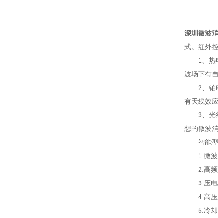
深圳微波消
式。红外控
1、热电
波场下有
2、铂电
有天线效
3、光纤
想的微波
智能型微
1.微波功
2.高频光
3.压电晶
4.高压反
5.冷却