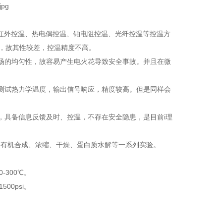
红外控温、热电偶控温、铂电阻控温、光纤控温等控温方
温，故其性较差，控温精度不高。
场的均匀性，故容易产生电火花导致安全事故。并且在微
测试热力学温度，输出信号响应，精度较高。但是同样会
具备信息反馈及时、控温，不存在安全隐患，是目前i理
有机合成、浓缩、干燥、蛋白质水解等一系列实验。
300℃。
0psi。