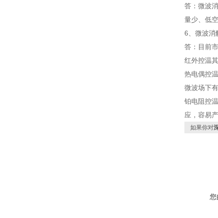
答：微波
量少、低
6、微波消
答：目前
红外控温
热电偶控
微波场下
铂电阻控
应，容易
如果你对
您