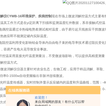
解仪CYWB-16环境保护、疾病控制
现在市场上微波消解控温方式主要有
温其工作方式是在yi定距离下扫描和监测温度红外数据，系非接触式控
偶控温通过冷热端电势差测试相对温度，由于易引起天线效应干扰微波
自热效应即不能测定罐内实际温度。
阻控温利用变化影响铂金导体内自由电子束的电导率技术通过阻抗变化
应，容易产生电火花导致安全事故。
控温采用直接光纤温度测量法，不受微波场影响，可以提供高精度测量，
消解控温方式。
波消解仪仪器主要针对农业生态，生物工程，应用于样品消解、萃取、
率0-1500w自动变频输出非脉冲连续微波。
纤温度传感器，实时控制并显示反应罐内的温度和升温曲线，范围：-40-
体压力传感器，实时控制并显示反应罐内的压力和升压曲线，范围：0-150
应罐：高压力1500psi，高温度300℃，材料PFA、TFM或石英。
欢迎您！
来自局域网的朋友！有什么可以帮
方式：风冷或水冷，时间小于15分钟。