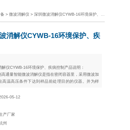
设备
>
微波消解仪
> 深圳微波消解仪CYWB-16环境保护、疾病控制
波消解仪CYWB-16环境保护、疾
：
解仪CYWB-16环境保护、疾病控制产品说明：
系列高通量智能微波消解仪是指在密闭容器里，采用微波加
在高温高压条件下达到样品前处理目的的仪器。并为样
快速，安全，自动化的解决方案仪器，广泛应用于食
保护、疾病控制、质量监督、商品检验、科研院所等领
2026-05-12
生产厂家
杭州