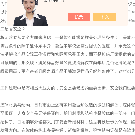
助您的吗？
为广大用户熟知是由于2012年的皮鞋制胶囊事件。在这之前微波消解仪
仪以其的热源和加热方式提高了样品处理效率，降低了分析成本，改善了
友好。微波消解仪有这么多优点，那怎么选购一款微波消解仪呢？从实验室
第二是否安全？
分析要求要从两个方面来考虑：一是能不能满足样品处理的条件；二是能
是需要条件的除了酸体系本身，微波消解仪还需要提供的温度，并承受这
微波消解仪产品实际工作温度和实际可承受压力，而不是相信厂家提供的
是可预期的，那么现下满足样品数量的微波消解仪在两年后是否还满足呢
升级费用高，更有甚者升级之后产品不能满足样品分解的条件了。这些都
！
仪工作过程中是有相当大压力的，安全是要考虑的重要因素。安全我们也
下腔体材质与结构。目前市面上还有家用微波炉改造的微波消解仪，腔体
甚至报废，人身安全是无法保证的。炉门材质和结构也是腔体的一部分，
和结构了。目前消解外罐都采用了复合纤维材料，这是科技进步的体现。
来发展方向。在罐体结构上各显神通，诸如防爆膜、弹性结构等都是在罐