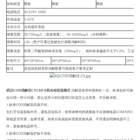
加热材质
陶瓷
陶瓷
陶瓷
电源电压
AC220V 50HZ
环境温度
5-45℃
冷却方式
冷风循环系统
测量范围
30-700mg/L（直接测量）、30-10000mg/L（水样稀释）
测量时间
≤2h（用户可通过按键自行调整消解时间）
测量误差
邻苯二甲酸氢钾标准溶液（500mg/L）、相对标准偏差不大于5.0%、工业有机
外形尺寸
40*28*60cm
40*28*60cm
50*38*60cm
50*38*6
备注
其他加热材质和消解数量可根据客户要求定制
武汉COD消解仪CYC0D-8风冷却回流模式
消解器使用年限稍长一点，标准款的可能
会出现一些小问题，那么这些小的问题我们应该怎么去排查，并且解决呢。
1.标准COD消解器风扇不转。
先打开仪器面板外壳，通电启动风冷，使用表蜂鸣档测量板子右测继电器COM与NO
两端是否导通，如果导通，则表示风扇损坏需要更换风扇，不导通说明继电器不工
作，更换继电器即可。
2.标准COD消解器炉板不加热