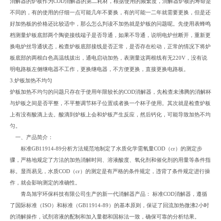
消解器的炉板作为COD消解器的第二耗材，根据使用的频繁度，消解器炉板的寿命是
不同的，有的使用的仔细一点可能几年不要换，有的可能一二年就需要更换，但是还
好加热板的价格还比较适中，那么怎么判读不加热就是炉板的问题呢。先使用表蜂鸣
档测量炉板底部两个陶瓷接线端子是否导通，如果不导通，说明电炉丝断开，重新更
换电炉丝导通状态，检查炉板底部接线是否正常，是否存在松动，正常的情况下将炉
板底部的两根白色高温线拔出，通电启动加热，表测量这两根线有无220V，没有说
明电路板左侧继电器不工作，更换继电器，不方便更换，直接更换电路板。
3.炉板加热不均匀
炉板加热不均匀的问题只存在于使用年限较长的COD消解器，先检查未沸腾的消解杯
与炉板之间是否平整，不平整调节杯子位置或者换一个杯子使用。其次就是检查炉板
上有没有酸滴上去。酸滴到炉板上会和炉板产生反应，然后钙化，可能导致加热不均
匀。
一、产品简介：
标准GB11914-89分析方法规范地制定了水质化学需氧量COD（cr）的测定步
骤，严格地规定了方法的加热消解时间、溶液酸度、氧化剂和催化剂的用量等条件指
标。显而易见，水质COD（cr）的测定是有严格的条件规定，违背了条件规定进行操
作，就会影响测定的准确性。
青岛旭宇环保科技有限公司生产的新一代消解器产品： 标准COD消解器，遵循
了国际标准（ISO）和标准（GB11914-89）的基本原则，保证了回流加热微沸2小时
的消解操作，试剂溶液的配制和加入量都和国标法一致，确保可靠的分析结果。