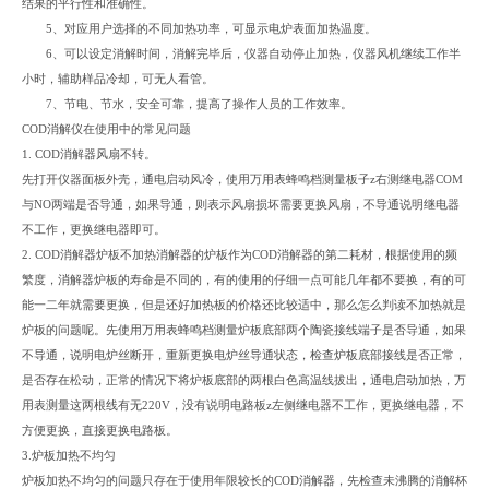
结果的平行性和准确性。
5、对应用户选择的不同加热功率，可显示电炉表面加热温度。
6、可以设定消解时间，消解完毕后，仪器自动停止加热，仪器风机继续工作半
小时，辅助样品冷却，可无人看管。
7、节电、节水，安全可靠，提高了操作人员的工作效率。
COD消解仪在使用中的常见问题
1. COD消解器风扇不转。
先打开仪器面板外壳，通电启动风冷，使用万用表蜂鸣档测量板子z右测继电器COM
与NO两端是否导通，如果导通，则表示风扇损坏需要更换风扇，不导通说明继电器
不工作，更换继电器即可。
2. COD消解器炉板不加热消解器的炉板作为COD消解器的第二耗材，根据使用的频
繁度，消解器炉板的寿命是不同的，有的使用的仔细一点可能几年都不要换，有的可
能一二年就需要更换，但是还好加热板的价格还比较适中，那么怎么判读不加热就是
炉板的问题呢。先使用万用表蜂鸣档测量炉板底部两个陶瓷接线端子是否导通，如果
不导通，说明电炉丝断开，重新更换电炉丝导通状态，检查炉板底部接线是否正常，
是否存在松动，正常的情况下将炉板底部的两根白色高温线拔出，通电启动加热，万
用表测量这两根线有无220V，没有说明电路板z左侧继电器不工作，更换继电器，不
方便更换，直接更换电路板。
3.炉板加热不均匀
炉板加热不均匀的问题只存在于使用年限较长的COD消解器，先检查未沸腾的消解杯