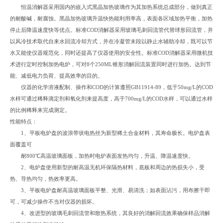
恒温消解器采用国内的嵌入式黑晶加热玻璃作为其加热系统总成部分，做到真正
的耐酸碱，耐腐蚀。黑晶加热玻璃升温快热能利用率高，表面各区域加热平衡，加热
停止后降温速度快等优点。标准COD消解器采用玻璃毛刺回流管代替球形回流管，并
以风冷技术取代自来水回流冷却方式，并在冷凝管末段以静止水辅助冷却，既可以节
水又能使仪器规范化，同时还提高了仪器使用的安全性。标准COD消解器采用微机技
术进行定时控制加热电炉，可对8个250ML锥形消解回流装置同时进行加热。达到节
能、减低电力负荷、提高效率的目的。
仪器的化学溶液配制、操作和COD的计算遵照GB11914-89，低于50mg/L的COD
水样可通过稀释滴定剂和氧化剂来提高度，高于700mg/L的COD水样，可以通过水样
的比例稀释来完成测定。
性能特点：
1、平板电炉盘的波浪带状电热丝为新型稀土合金材料，其寿命极长。电炉盘表
面覆盖可
耐800℃高温玻璃面板，加热时电炉表面发热均匀，升温、降温速度快。
2、电炉盘使用新型的耐高温无机环保隔热材料，底板和周边的热损失小，受
热、导热均匀，热效率更高。
3、平板电炉盘耐高温玻璃面板平整、光滑、易清洗；如表面沾污，用布擦干即
可，可减少操作不当对仪器的损坏。
4、改进型的玻璃毛刺回流管和散热系统，其良好的消解回流效果确保样品消解