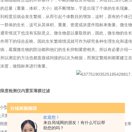
物细胞在合适的外界条件下，不断的吸收营养物质，并按自己的代谢方
质的总量（重量，体积，大小）就不断增加，于是出现了个体的生长现象
达到程度后就会发生繁殖，从而引起个体数目的增加，这时，原有的个体
这一群体的生长，这可从其体积、重量、密度或浓度作指标来衡量。微生
，通常情况下也没有实际意义。微生物是以量取胜的，因此，微生物的生
互作用下的综合反映。因此生长繁殖情况就可作为研究各种生理生化和遗
致病，霉腐微生物的防治都和他们的生长抑制紧密相关。所以有必要介绍
，所以测定的方法也都直接或间接的以次为根据，而测定繁殖则都要建立
，浓度，做指标来进行衡量。
物限度检测仪内置泵薄膜过滤
超小型设计，减小了对层流台操作空间的占用。
先灭菌
,即拆即用,降低污染源。
欢迎您！
来自局域网的朋友！有什么可以帮
用唇形密封设计
,不使用夹钳和 O 型圈,无泄漏操作和均匀的微生物回收率
助您的吗？