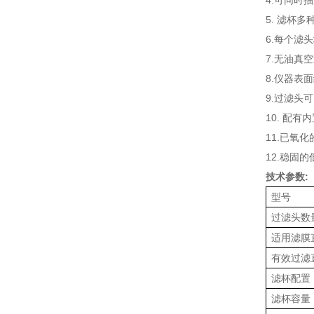
4.可同时
5. 滤杯
6.每个滤
7.无油真
8.仪器表
9.过滤头
10.
配有内
11.已氧
12.稳固
技术参数
:
型号
过滤头数
适用滤膜
有效过滤
滤杯配置
滤杯容量