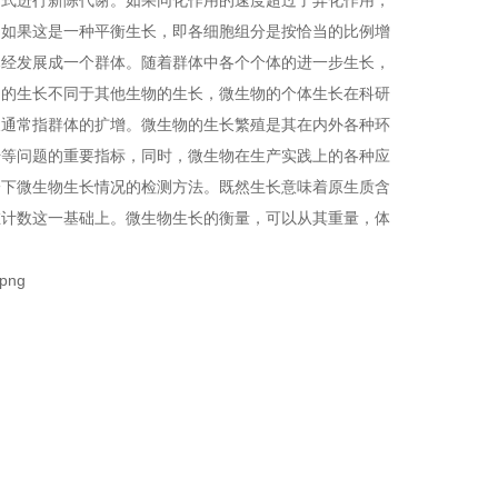
式进行新陈代谢。如果同化作用的速度超过了异化作用，
。如果这是一种平衡生长，即各细胞组分是按恰当的比例增
已经发展成一个群体。随着群体中各个个体的进一步生长，
物的生长不同于其他生物的生长，微生物的个体生长在科研
长通常指群体的扩增。微生物的生长繁殖是其在内外各种环
传等问题的重要指标，同时，微生物在生产实践上的各种应
一下微生物生长情况的检测方法。既然生长意味着原生质含
在计数这一基础上。微生物生长的衡量，可以从其重量，体