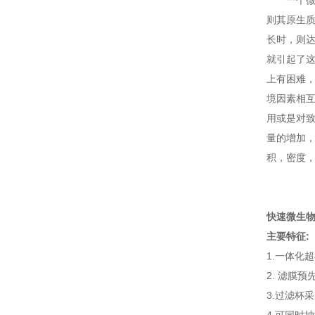
一个微生
则其原生
长时，则
就引起了
上有困难
境因素相
用或是对
量的增加
积，密度
快速微生
主要特征
:
1.一体化
2.
滤膜预
3
.
过滤杯采