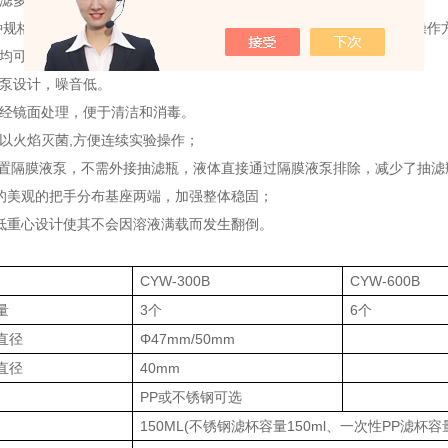
抽滤多张滤膜。
多种规格可选，有一次性PP滤杯，反复使用的玻璃滤杯和不锈钢滤杯，操作
头均可单孔单控制，方便操作人员灵活使用。
空泵设计，噪音低。
面经镜面处理，便于清洁和消毒。
可以火焰灭菌,方便连续实验操作；
置隔膜液泵，不需外接抽滤瓶，液体直接通过隔膜液泵排除，减少了抽滤
化的美观的把手分布基座两端，加强整体稳固；
的低重心设计使其不会因溶液满载而发生翻倒。
CYW-300B
CYW-
6
00
B
量
3个
6个
直径
Φ47mm/50mm
直径
40mm
PP或不锈钢可选
150ML(不锈钢滤杯容量150ml、一次性PP滤杯容量1