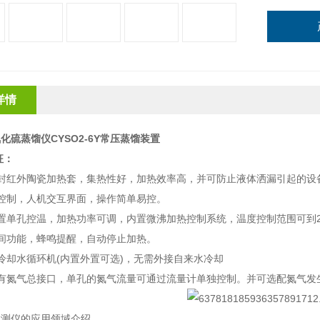
详情
化硫蒸馏仪CYSO2-6Y常压蒸馏装置
征：
密封红外陶瓷加热套，集热性好，加热效率高，并可防止液体洒漏引起的设
控制，人机交互界面，操作简单易控。
置单孔控温，加热功率可调，内置微沸加热控制系统，温度控制范围可到2
间功能，蜂鸣提醒，自动停止加热。
冷却水循环机(内置外置可选)，无需外接自来水冷却
设有氮气总接口，单孔的氮气流量可通过流量计单独控制。并可选配氮气发
检测仪的应用领域介绍