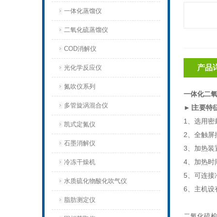
一体化蒸馏仪
二氧化硫蒸馏仪
COD消解仪
产品
光化学反应仪
氮吹仪系列
一体化二氧
多管旋涡混合仪
►
∣主要特
1、选用
凯式定氮仪
2、全触屏
石墨消解仪
3、加热装
4、加热时
冷冻干燥机
5、可连接
水质硫化物酸化吹气仪
6、主机
脂肪测定仪
二氧化硫