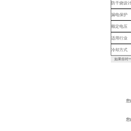
防干烧设
漏电保护
额定电压
适用行业
冷却方式
如果你对
您
您