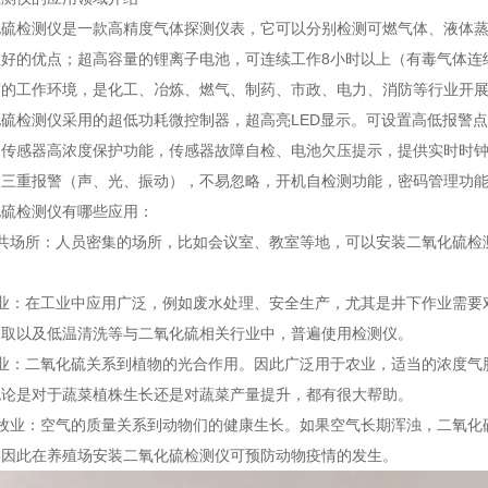
检测仪是一款高精度气体探测仪表，它可以分别检测可燃气体、液体蒸
好的优点；超高容量的锂离子电池，可连续工作8小时以上（有毒气体连
70度的工作环境，是化工、冶炼、燃气、制药、市政、电力、消防等行业开
检测仪采用的超低功耗微控制器，超高亮LED显示。可设置高低报警点
。传感器高浓度保护功能，传感器故障自检、电池欠压提示，提供实时时
级三重报警（声、光、振动），不易忽略，开机自检测功能，密码管理功
检测仪有哪些应用：
场所：人员密集的场所，比如会议室、教室等地，可以安装二氧化硫检
：在工业中应用广泛，例如废水处理、安全生产，尤其是井下作业需要
提取以及低温清洗等与二氧化硫相关行业中，普遍使用检测仪。
：二氧化硫关系到植物的光合作用。因此广泛用于农业，适当的浓度气
无论是对于蔬菜植株生长还是对蔬菜产量提升，都有很大帮助。
业：空气的质量关系到动物们的健康生长。如果空气长期浑浊，二氧化
。因此在养殖场安装二氧化硫检测仪可预防动物疫情的发生。