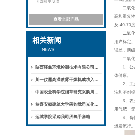
固相萃取仪
二氧化硫
高和重复性
查看全部产品
及-40-
二氧化硫
相关新闻
用户标定
—— NEWS
误差，两
二氧化硫
1、公共
陕西铎鑫环境检测技术有限公司采购我司全自动液液萃取仪
体健康。
川一仪器高温喷雾干燥机成功入驻鄱阳职业学院，助力职业教育实训平台升级
2、工业
中国农业科学院烟草研究采购川一仪器喷雾干燥机
洗和溶剂
3、农业
恭喜安徽建筑大学采购我司光化学反应仪
用气肥，
运城学院采购我司厌氧手套箱
4、畜牧
爆发流行