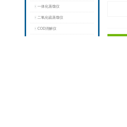
一体化蒸馏仪
二氧化硫蒸馏仪
COD消解仪
产品
光化学反应仪
氮吹仪系列
全自动定容
多管旋涡混合仪
全自动氮
其过程主
凯式定氮仪
装置包括
石墨消解仪
剂量较小
（需要看
冷冻干燥机
水质硫化物酸化吹气仪
全自动定容
脂肪测定仪
全自动氮
全自动氮