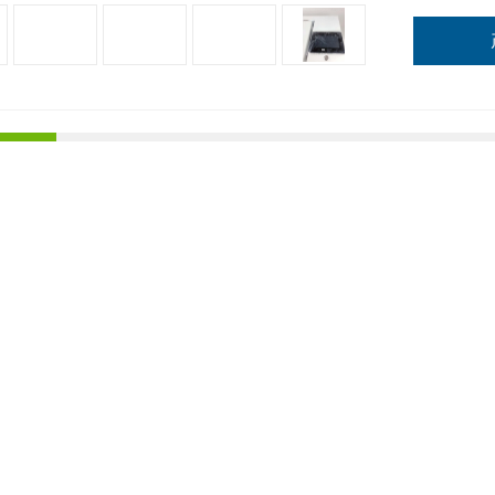
详情
样品浓缩仪 氮气吹扫装置
气浓缩仪是在大量的分析工作尤其是在环境污染物、食品安全分析领域中
要包括有样品提取（萃取）、浓缩、净化及再浓缩等基本步骤，其中如何
旋转蒸发仪、
K-D
浓缩器和氮气吹扫（简称氮吹仪）等，其中以氮吹浓缩较
时，采用该法十分方便。当同时需要浓缩大批量样品且溶剂量较多时，以
管，以防吹干）且开放式的氮吹装置对操作人员身体健康不利。
样品浓缩仪 氮气吹扫装置
吹仪性能特点介绍
气浓缩仪在环境污染物、食品安全分析领域中被广泛应用。全自动氮吹仪