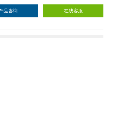
产品咨询
在线客服
，为了获得痕量的目标组分，都需对备检样品进行预处理，
快速无损的浓缩也是非常关键的一环。完成浓缩过程的常用
为简单，它不需要特别的装置设计，当样品数量不多或溶
上各浓缩装置就显得力不从心，浓缩过程显得费时、费力
对备检样品进行浓缩处理，可同时浓缩大批量样品。且其本