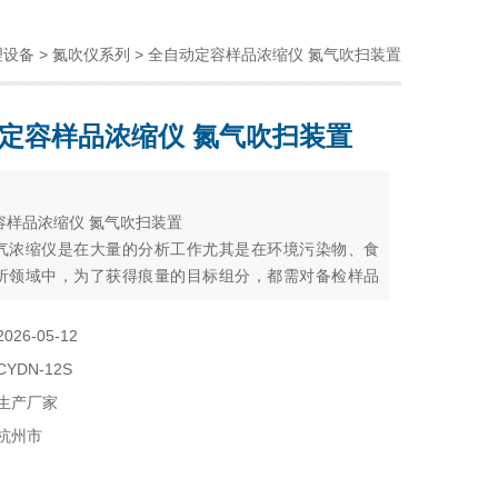
理设备
>
氮吹仪系列
> 全自动定容样品浓缩仪 氮气吹扫装置
定容样品浓缩仪 氮气吹扫装置
：
容样品浓缩仪 氮气吹扫装置
气浓缩仪是在大量的分析工作尤其是在环境污染物、食
析领域中，为了获得痕量的目标组分，都需对备检样品
理，其过程主要包括有样品提取（萃取）、浓缩、净化
等基本步骤
2026-05-12
CYDN-12S
生产厂家
杭州市