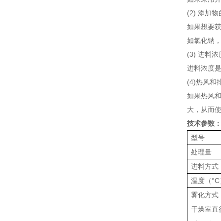
(2) 添加
如果想要
如氯化钠
(3) 进料浓
进料浓度
(4)热风
如果热风
大，从而
技术参数
型号
处理量
进料方式
温度（°
C
雾化方式
干燥室直