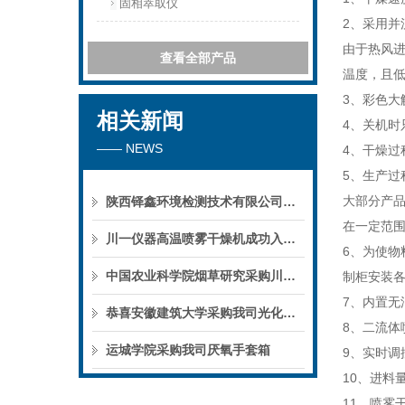
固相萃取仪
2、采用
由于热风
查看全部产品
温度，且
3、彩色
相关新闻
4、关机
—— NEWS
4、干燥
5、生产过
大部分产
陕西铎鑫环境检测技术有限公司采购我司全自动液液萃取仪
在一定范
川一仪器高温喷雾干燥机成功入驻鄱阳职业学院，助力职业教育实训平台升级
6、为使物
中国农业科学院烟草研究采购川一仪器喷雾干燥机
制柜安装
7、内置无
恭喜安徽建筑大学采购我司光化学反应仪
8、二流
运城学院采购我司厌氧手套箱
9、实时调
10、进料
11、喷雾