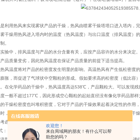
机是利用热风来实现雾状产品的干燥，热风由喷雾干燥塔塔口进入塔内，
喷雾干燥用热风进入塔内时的温度（热风温度）与出口温度（排风温度）
控制。
机实验中，排风温度与产品的水分含量有关，应按产品容许的水分来决定
成产品质量变劣，因此热风温度在保证产品质量的前提下适当提高。
机热风温度将对产品的松密度发生明显的影响。高温热风有产生低松密度
气膨胀，而促进了气球状中空颗粒的形成。假如要求高的松密度（低比容
。在化学药品的干燥中，热风温度高达538℃，产品颗粒大。可以发现
度一般不超过177℃，因此形成空心颗粒的起始直径没有像化学药品那样
机的干燥松密度也叫堆积密度，它对于产品的干燥效果起着决定性的作用
机时，就应该将干燥松密度设定好，只有这样，才能使产品达到更好的干
要考虑多方面的综合因素，如下：
欢迎您！
型式：
来自局域网的朋友！有什么可以帮
助您的吗？
流型喷雾干燥机,则可获得松密度较高的产品，所以要根据实际需要来进