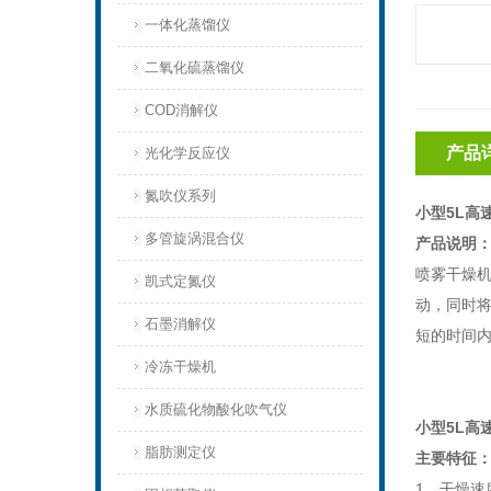
一体化蒸馏仪
二氧化硫蒸馏仪
COD消解仪
产品
光化学反应仪
氮吹仪系列
小型5L高
多管旋涡混合仪
产品说明
喷雾干燥
凯式定氮仪
动，同时
石墨消解仪
短的时间
冷冻干燥机
水质硫化物酸化吹气仪
小型5L高
脂肪测定仪
主要特征
1、干燥速