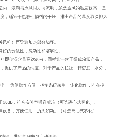
室内，液滴与热风同方向流动，虽然热风的温度较高，但
过度，适宜于热敏性物料的干燥，排出产品的温度取决排风
。
关风机）而导致加热部分烧坏。
良好的分散性，流动性和溶解性。
物料即使湿含量高达90%，同样能一次干燥成粉状产品，
程，提供了产品的纯度。对于产品的粒径、精密度、水分，
料制作，为使操作方便，控制系统采用一体化操作，即在控
60db，符合实验室噪音标准（可选离心式雾化）。
属设备，方便使用，历久如新。（可选离心式雾化）
动清除，通针的频率可自动调整。