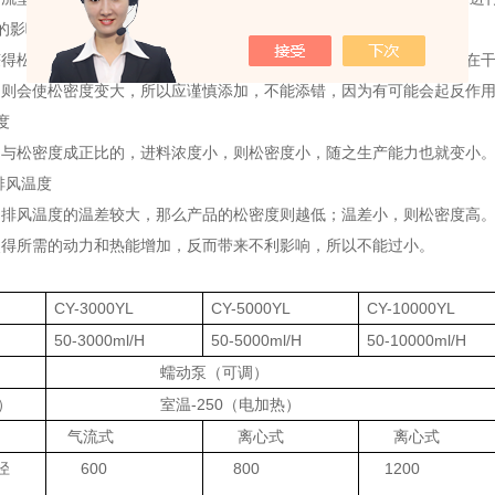
物的影响
获得松密度低的产品，如速溶咖啡、速溶茶、某些油漆粉等，那么可以在
，则会使松密度变大，所以应谨慎添加，不能添错，因为有可能会起反作
度
是与松密度成正比的，进料浓度小，则松密度小，随之生产能力也就变小
和排风温度
和排风温度的温差较大，那么产品的松密度则越低；温差小，则松密度高
使得所需的动力和热能增加，反而带来不利影响，所以不能过小。
：
CY-3000YL
CY-5000YL
CY-10000YL
50-3000ml/H
50-5000ml/H
50-10000ml/H
蠕动泵（可调）
）
室温
-250
（电加热）
气流式
离心式
离心式
径
600
800
1200