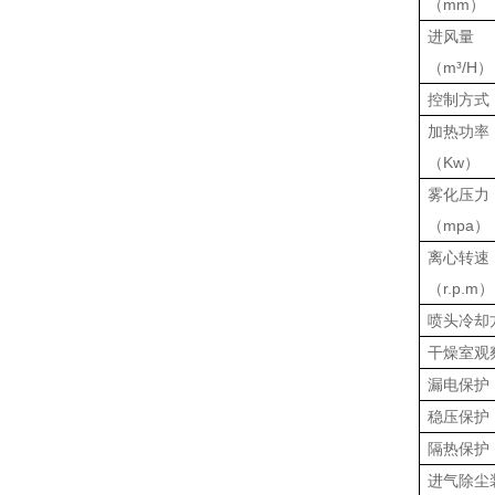
（
mm
）
进风量
（
m
³
/H
）
控制方式
加热功率
（
Kw
）
雾化压力
（
mpa
）
离心转速
（
r.p.m
）
喷头冷却
干燥室观
漏电保护
稳压保护
隔热保护
进气除尘