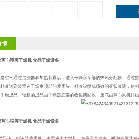
详情
速离心喷雾干燥机 食品干燥设备
：
机是空气通过过滤器和加热装置后，进入干燥室顶部的热风分配器，通过
将料液送到装置在干燥室顶部的喷雾头，料液被喷成绩效的雾状液滴，使
内干燥成品。较粗的成品由干燥器底部的收集筒回收，废气由离心风机排
速离心喷雾干燥机 食品干燥设备
：
度迅速。料液经喷雾后，表面积大大增加，在高温气流中，瞬间就可蒸发9