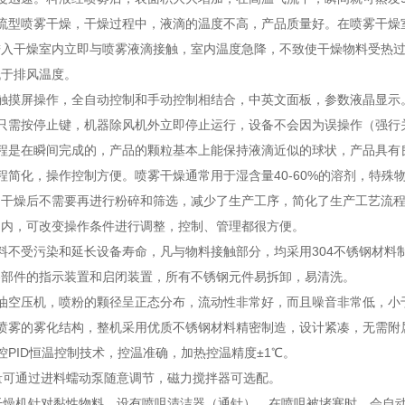
并流型喷雾干燥，干燥过程中，液滴的温度不高，产品质量好。在喷雾干燥
进入干燥室内立即与喷雾液滴接触，室内温度急降，不致使干燥物料受热
低于排风温度。
大触摸屏操作，全自动控制和手动控制相结合，中英文面板，参数液晶显示
时只需按停止键，机器除风机外立即停止运行，设备不会因为误操作（强行
过程是在瞬间完成的，产品的颗粒基本上能保持液滴近似的球状，产品具有
程简化，操作控制方便。喷雾干燥通常用于湿含量40-60%的溶剂，特殊
品干燥后不需要再进行粉碎和筛选，减少了生产工序，简化了生产工艺流
围内，可改变操作条件进行调整，控制、管理都很方便。
料不受污染和延长设备寿命，凡与物料接触部分，均采用304不锈钢材
各部件的指示装置和启闭装置，所有不锈钢元件易拆卸，易清洗。
油空压机，喷粉的颗径呈正态分布，流动性非常好，而且噪音非常低，小于
体喷雾的雾化结构，整机采用优质不锈钢材料精密制造，设计紧凑，无需附
控PID恒温控制技术，控温准确，加热控温精度±1℃。
量可通过进料蠕动泵随意调节，磁力搅拌器可选配。
干燥机针对黏性物料，设有喷咀清洁器（通针），在喷咀被堵塞时，会自