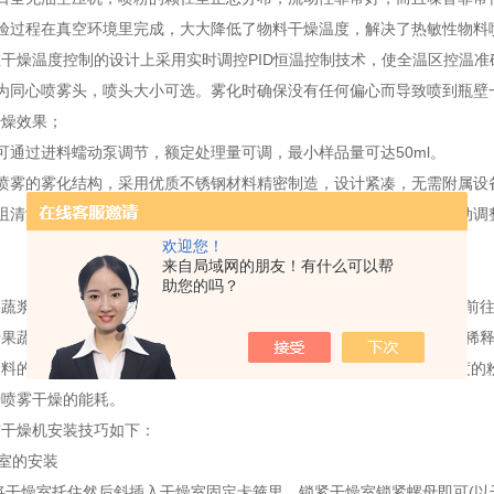
验过程在真空环境里完成，大大降低了物料干燥温度，解决了热敏性物料
在干燥温度控制的设计上采用实时调控
PID
恒温控制技术，使全温区控温准
为同心喷雾头，喷头大小可选。雾化时确保没有任何偏心而导致喷到瓶壁
干燥效果；
可通过进料蠕动泵调节，额定处理量可调，最小样品量可达
50ml
。
喷雾的雾化结构，采用优质不锈钢材料精密制造，设计紧凑，无需附属设
咀清洁器（通针），在喷咀被堵塞时，会自动清除，通针的频率可自动调
欢迎您！
来自局域网的朋友！有什么可以帮
助您的吗？
果蔬浆制粉品可采用喷雾干燥，其制品的速溶性较好。用果蔬汁制粉品前
于果蔬浆在制粉品前，含有大量糖分、果胶等黏性物质，故需将其加水稀
调料的果蔬粉品，可用果蔬干片（湿含量低于4%），磨成符合要求细度的
于喷雾干燥的能耗。
雾干燥机安装技巧如下：
室的安装
干燥室托住然后斜插入干燥室固定卡箍里，锁紧干燥室锁紧螺母即可(以