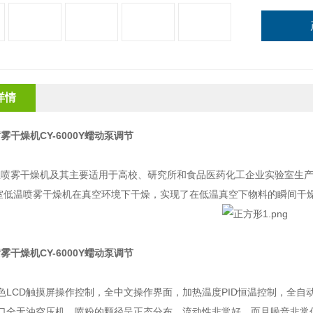
详情
雾干燥机CY-6000Y蠕动泵调节
：
温喷雾干燥机及其主要适用于高校、研究所和食品医药化工企业实验室生
验室低温喷雾干燥机在真空环境下干燥，实现了在低温真空下物料的瞬间干
雾干燥机CY-6000Y蠕动泵调节
：
色
LCD
触摸屏操作控制，全中文操作界面，加热温度
PID
恒温控制，全自
口全无油空压机，喷粉的颗径呈正态分布，流动性非常好，而且噪音非常