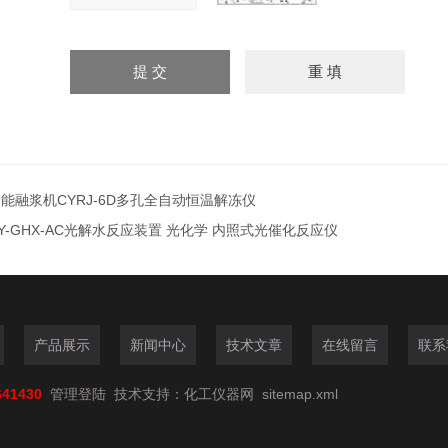
能融浆机CYRJ-6D多孔全自动恒温解冻仪
Y-GHX-AC光解水反应装置 光化学 内照式光催化反应仪
产品展示
新闻中心
技术文章
在线留言
联系
641430
管理登陆
技术支持：
化工仪器网
sitemap.xml