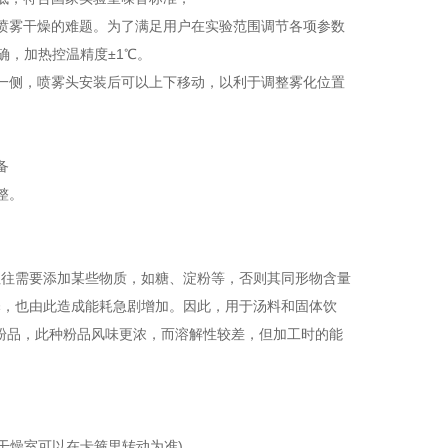
喷雾干燥的难题。为了满足用户在实验范围调节各项参数
确，加热控温精度±
1
℃。
一侧，喷雾头安装后可以上下移动，以利于调整雾化位置
备
整。
往往需要添加某些物质，如糖、淀粉等，否则其同形物含量
释，也由此造成能耗急剧增加。因此，用于汤料和固体饮
粉品，此种粉品风味更浓，而溶解性较差，但加工时的能
干燥室可以在卡箍里转动为准)。