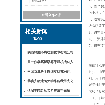
固相萃取仪
3
、整个实
的要求，
查看全部产品
4
、喷雾头
改善喷雾
相关新闻
5
、进料量
—— NEWS
6
、二流体
7
、设有喷
陕西铎鑫环境检测技术有限公司采购我司全自动液液萃取仪
川一仪器高温喷雾干燥机成功入驻鄱阳职业学院，助力职业教育实训平台升级
果蔬汁或
中国农业科学院烟草研究采购川一仪器喷雾干燥机
过少。由
料。用于
恭喜安徽建筑大学采购我司光化学反应仪
耗远远低
运城学院采购我司厌氧手套箱
实验型喷
1、干燥
用双手将