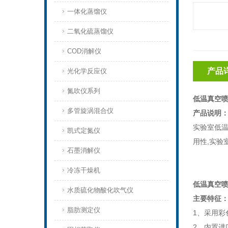
一体化蒸馏仪
二氧化硫蒸馏仪
COD消解仪
产品
光化学反应仪
氮吹仪系列
低温真空喷
多管旋涡混合仪
产品说明
实验室低
凯式定氮仪
用性
,实
石墨消解仪
冷冻干燥机
低温真空喷
水质硫化物酸化吹气仪
主要特征
脂肪测定仪
1
、采用彩
2
、内置进