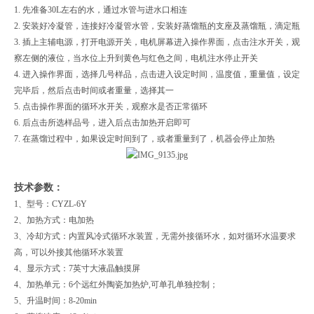
1. 先准备30L左右的水，通过水管与进水口相连
2. 安装好冷凝管，连接好冷凝管水管，安装好蒸馏瓶的支座及蒸馏瓶，滴定瓶
3. 插上主辅电源，打开电源开关，电机屏幕进入操作界面，点击注水开关，观
察左侧的液位，当水位上升到黄色与红色之间，电机注水停止开关
4. 进入操作界面，选择几号样品，点击进入设定时间，温度值，重量值，设定
完毕后，然后点击时间或者重量，选择其一
5. 点击操作界面的循环水开关，观察水是否正常循环
6. 后点击所选样品号，进入后点击加热开启即可
7. 在蒸馏过程中，如果设定时间到了，或者重量到了，机器会停止加热
技术参数：
1
、型号：
CYZL-6Y
2
、加热方式：电加热
3
、冷却方式：内置风冷式循环水装置，无需外接循环水，如对循环水温要求
高，可以外接其他循环水装置
4
、显示方式：
7
英寸大液晶触摸屏
4
、加热单元：
6
个远红外陶瓷加热炉
,
可单孔单独控制；
5
、升温时间：
8-20min