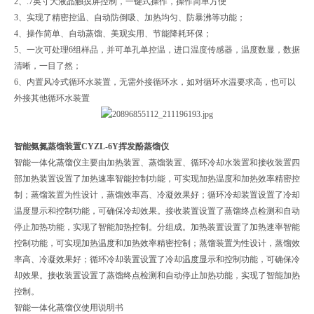
2
、
.7
英寸大液晶触摸屏控制，一键式操作，操作简单方便
3
、实现了精密控温、自动防倒吸、加热均匀、防暴沸等功能；
4
、操作简单、自动蒸馏、美观实用、节能降耗环保；
5
、一次可处理
6
组样品，并可单孔单控温，进口温度传感器，温度数显，数据
清晰，一目了然；
6
、内置风冷式循环水装置，无需外接循环水，如对循环水温要求高，也可以
外接其他循环水装置
智能氨氮蒸馏装置CYZL-6Y挥发酚蒸馏仪
智能一体化蒸馏仪主要由加热装置、蒸馏装置、循环冷却水装置和接收装置四
部加热装置设置了加热速率智能控制功能，可实现加热温度和加热效率精密控
制；蒸馏装置为性设计，蒸馏效率高、冷凝效果好；循环冷却装置设置了冷却
温度显示和控制功能，可确保冷却效果。接收装置设置了蒸馏终点检测和自动
停止加热功能，实现了智能加热控制。分组成。加热装置设置了加热速率智能
控制功能，可实现加热温度和加热效率精密控制；蒸馏装置为性设计，蒸馏效
率高、冷凝效果好；循环冷却装置设置了冷却温度显示和控制功能，可确保冷
却效果。接收装置设置了蒸馏终点检测和自动停止加热功能，实现了智能加热
控制。
智能一体化蒸馏仪使用说明书