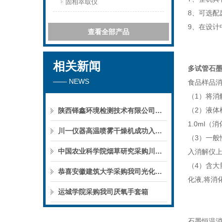
固相萃取仪
8、
可选配
9、
在设计
查看全部产品
相关新闻
多试管石墨
—— NEWS
食品样品
（1）将消
（2）液体
陕西铎鑫环境检测技术有限公司采购我司全自动液液萃取仪
1.0ml
川一仪器高温喷雾干燥机成功入驻鄱阳职业学院，助力职业教育实训平台升级
（3）一般性
中国农业科学院烟草研究采购川一仪器喷雾干燥机
入消解仪上
（4）含大
恭喜安徽建筑大学采购我司光化学反应仪
化液,将消
运城学院采购我司厌氧手套箱
石墨恒温