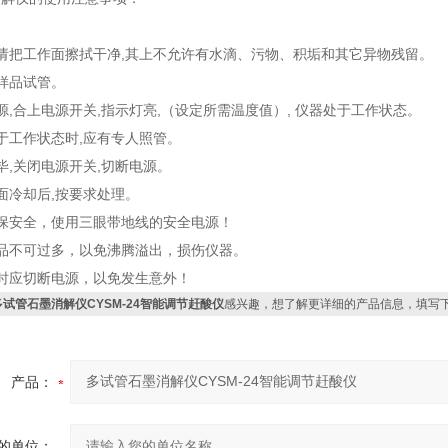
请把工作面擦拭干净,其上不允许有水滴、污物、积垢和其它异物残留。
样品试管。
源,合上电源开关,指示灯亮,（设定所需温度值）, 仪器处于工作状态。
于工作状态时,应有专人照管。
毕,关闭电源开关,切断电源。
面冷却后,按要求处理。
保安全，使用三眼带地线的安全电源！
品不可过多，以免沸腾溢出，损伤仪器。
时应切断电源，以免发生意外！
多试管石墨消解仪CYSM-24智能调节赶酸仪
感兴趣，想了解更详细的产品信息，填写
产品：
的单位：