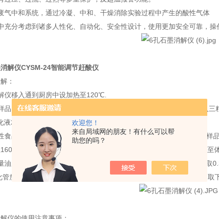
废气中和系统，通过冷凝、中和、干燥消除实验过程中产生的酸性气体
中充分考虑到诸多人性化、自动化、安全性设计，使用更加安全可靠，操
消解仪CYSM-24智能调节赶酸仪
消解：
解仪移入通到厨房中设加热至120℃.
样品（如白酒,纯净水,天然水等）吸取1-10.0ml（样品至消化管中,加入
（消化液240℃恒温消解至近干,取下放冷,定容体积进行测定）.
欢迎您！
来自局域网的朋友！有什么可以帮
食品（如色酒,饮料,水果糖,冲剂,面食品,粥类等）称取0.500-1.000g
助您的吗？
160℃消化约1-3h）至消化液澄清后,240℃恒温消解至,取下至冷,定容至
量油脂和沉淀物的食品（如肉食品,香肠,豆油,奶粉,奶糖,巧克力等）称取0.30
化管放入消解仪上160℃消化3h,如果溶液已澄清240℃恒温消解至近干,取
消解仪的使用注意事项：