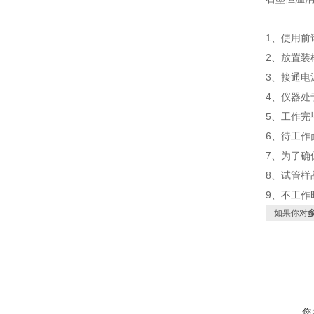
1、使用前
2、放置装
3、接通电
4、仪器处
5、工作完
6、待工作
7、为了确
8、试管样
9、不工作
如果你对
您