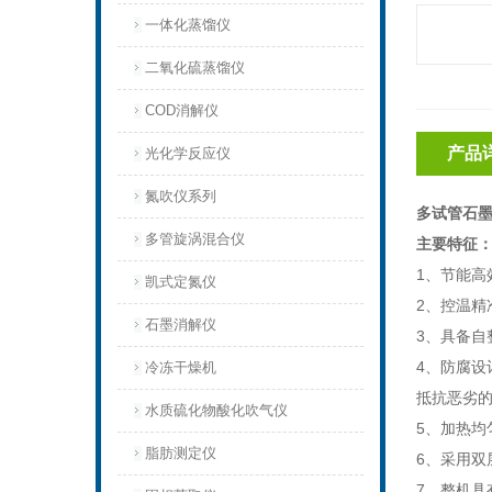
一体化蒸馏仪
二氧化硫蒸馏仪
COD消解仪
产品
光化学反应仪
氮吹仪系列
多试管石墨
多管旋涡混合仪
主要特征
1、节能高
凯式定氮仪
2、控温精
石墨消解仪
3、
具备自
4、防腐设
冷冻干燥机
抵抗恶劣
水质硫化物酸化吹气仪
5、加热均
脂肪测定仪
6、
采用双
7、
整机具