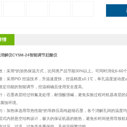
详情
消解仪CYSM-24智能调节赶酸仪
：
效：采用*的加热保温方式，比同类产品节能30%以上。
可同时消化
6-6
准：
采用
PID 控温技术，升温速度快
，控温精度
±0.1℃，单孔温度波动度±
整定功能的智能调节，控温精确且使用安全度高
。
计：
石墨表层经过特氟龙处理，耐强酸强碱，避免实验过程对机器表层的
的腐蚀环境。
匀：加热体选用导热性能*的等静压高纯
超细
石墨，各个消解孔间的温度
层式内胆悬空结构设计，极大的保证机器的散热，避免长时间使用导致机
有过压、过流、过热等多重保护，及超温报警功能
。