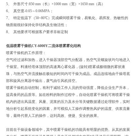
5、 外形尺寸:850 mm（长）×1000 mm（宽）×1650 mm（高）
6、 真空度-0.05～0.06MPA；
7、 特定低温下（50~80℃）完成瞬间喷雾干燥，易氧化、易挥发、热敏性的
物质能很好保持化学结构及生物活性；
8、 其他要求可根据客户要求非标定制
低温喷雾干燥机CY-6000Y二流体喷雾雾化结构
喷雾干燥机的工作原理：
空气经过滤和加热，进入干燥器顶部空气分配器，热空气呈螺旋状均匀地进入
干燥室。料液经塔体顶部的高速离心雾化器，(旋转)喷雾成极细微的雾状液
珠，与热空气并流接触在极短的时间内可干燥为成品。成品连续地由干燥塔底
部和旋风分离器中输出，废气由引风机排空。
喷雾干燥机自动控制，有利于减轻工作人员的劳动强度，降低企业生产升本，
提高食药的品质等。如在粉料的制作过程中，自动化喷雾干燥机可将喷雾干燥
机内的进出风温度、风量、泥浆的压力及水分等关键数据通过处理软件，实时
地分析引起系统变化的因素，并可模拟人工操作调整热风炉的温度、供浆流量
等，最终代替人工的操作，达到高效、便捷、安全的效果。
目前在干燥设备领域中，其中喷雾干燥机的功能具有明显的优势。从其的发展