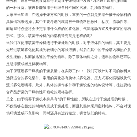
来分析，喷雾干燥机设备算得上是在干燥领域中发展*为迅速且应用范围zui广
的一种设备。该设备能够用于处理各种不同的溶液、乳浊液等物料。
大家应当知道，在选择干燥方式的时候，重要的一点就是要结合被干燥物料的
具体情况来选择，其中主要考虑的就是被干燥物料热敏性、粘度、流动性等。
而这些特点也将会决定采用什么样的的雾化器、气流运动方式及干燥室的结构
形式。那么，喷雾干燥机的内部构造究竟是怎样的呢?
当我们在使用喷雾干燥机进行干燥处理的时候，对于液体性的物料，其主要是
先经过喷嘴雾化使其成为较细小的雾状液滴，然后在其中的干燥塔内和热介质
发生接触，从而被迅速的干燥为粉料。除了液体物料之外，进料的物料还可以
是悬浮液或者是糊状物等。
为了保证喷雾干燥机的干燥质量，在实际工作中，我们可以针对不同的物料来
选择适合的雾化部件。常用的雾化器有旋转式雾化器、压力式雾化喷嘴以及气
流式雾化喷嘴等。此外，具体的操作条件和干燥设备的结构设计等，往往要结
合产品所需的干燥特性和粉粒的规格选择。
总之，由于喷雾干燥机本身具有*的干燥性能，所以在进行干燥处理的时候，
不仅能够在极短的时间内完成干燥处理，而且其整体采用密封结构，不会对现
场环境造成不良影响，同时还具有运行稳定，噪音较低的特点。