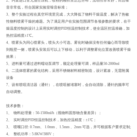
2、内置进口全无油空压机，喷粉的颗径呈正态分布，流动性非常好，而且噪
音非常低，符合国家实验室噪音标准；
3、整个实验过程在真空环境里完成，大大降低了物料干燥温度，解决了热敏
性物料喷雾干燥的难题。为了满足用户在实验范围调节各项参数的要求，在干
燥温度控制的设计上采用实时调控PID恒温控制技术，使全温区控温准确，加
热控温精度±1℃。
4、喷雾头为同心喷雾头，喷头大小可选。雾化时确保没有任何偏心而导致喷
到瓶壁一侧，喷雾头安装后可以上下移动，以利于调整雾化位置改善喷雾干燥
效果；
5、进料量可通过进料蠕动泵调节，额定处理量可调，样品量50-2000ml
6、二流体喷雾的雾化结构，采用不锈钢材料精密制造，设计紧凑，无需附属
设备
7、设有喷咀清洁器（通针），在喷咀被堵塞时，会自动清除，通针的频率可
自动调整。
技术参数：
1、 物料处理量：50-1500ml/h（视物料固形物含量差异）；
2、 实时调控PID恒温控制技术，加热控温精度：±1℃；
3、 喷嘴口径: 0.7mm、 1.0mm 、1.5mm 、2mm 可选，并可根据客户要求定制;
4、 整机功率：5.8KW/380V；