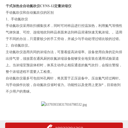
干式加热全自动氮吹仪CYNS-12定量浓缩仪
手动氮吹仪和自动氮吹仪的区别
1、手动氮吹仪
手动氮吹仪采用吹扫捕集技术，同时可对样品进行控温加热，利用氮气等惰性
气体快速、可控、连续地吹到样品表面来达到样品溶液快速无氧浓缩。。适用
于不同的办法，只需要较少的手工劳动，并减少与手动处理过错比较的过错。
2、自动氮吹仪。
主动氮吹仪选用共同的浓缩办法，可显着提高浓缩率。设备使用自身的定向排
出排气管，须放置在通风厨的吹氮浓缩设备能够安全地安装在通用试验渠道
上。当浓缩至预设体积时，体系主动停止相应通道的氮气吹扫，会报出警报，
整个浓缩进程不需要人工检查。
自动氮吹仪最多可包括96孔阀针，将其置于正压设备中。压迫氮气经过阀针。
与手动操作比较，自动氮吹仪省时省力。功能性以及使用上更加*，目前收到
不少用户的青睐。