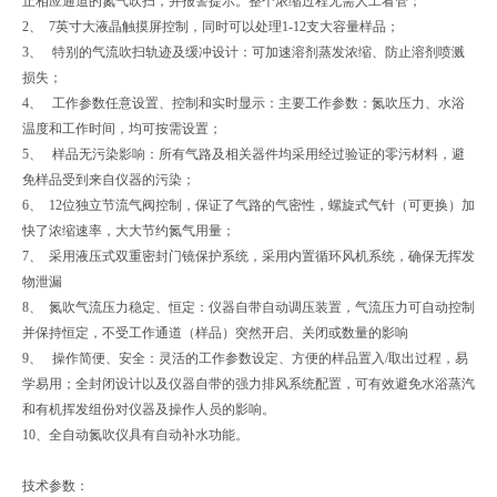
止相应通道的氮气吹扫，并报警提示。整个浓缩过程无需人工看管；
2、 7英寸大液晶触摸屏控制，同时可以处理1-12支大容量样品；
3、 特别的气流吹扫轨迹及缓冲设计：可加速溶剂蒸发浓缩、防止溶剂喷溅
损失；
4、 工作参数任意设置、控制和实时显示：主要工作参数：氮吹压力、水浴
温度和工作时间，均可按需设置；
5、 样品无污染影响：所有气路及相关器件均采用经过验证的零污材料，避
免样品受到来自仪器的污染；
6、 12位独立节流气阀控制，保证了气路的气密性，螺旋式气针（可更换）加
快了浓缩速率，大大节约氮气用量；
7、 采用液压式双重密封门镜保护系统，采用内置循环风机系统，确保无挥发
物泄漏
8、 氮吹气流压力稳定、恒定：仪器自带自动调压装置，气流压力可自动控制
并保持恒定，不受工作通道（样品）突然开启、关闭或数量的影响
9、 操作简便、安全：灵活的工作参数设定、方便的样品置入/取出过程，易
学易用；全封闭设计以及仪器自带的强力排风系统配置，可有效避免水浴蒸汽
和有机挥发组份对仪器及操作人员的影响。
10、全自动氮吹仪具有自动补水功能。
技术参数：