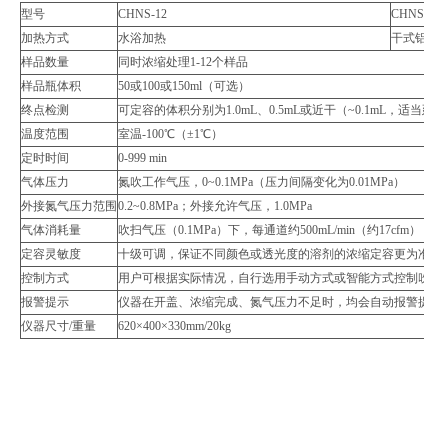
型号
CHNS-12
CHNS-12S
加热方式
水浴加热
干式铝块
样品数量
同时浓缩处理1-12个样品
样品瓶体积
50或100或150ml（可选）
终点检测
可定容的体积分别为1.0mL、0.5mL或近干（~0.1mL，
温度范围
室温-100℃（±1℃）
定时时间
0-999 min
气体压力
氮吹工作气压，0~0.1MPa（压力间隔变化为0.01MPa）
外接氮气压力范围
0.2~0.8MPa；外接允许气压，1.0MPa
气体消耗量
吹扫气压（0.1MPa）下，每通道约500mL/min（约17cfm）
定容灵敏度
十级可调，保证不同颜色或透光度的溶剂的浓缩定容更为准确
控制方式
用户可根据实际情况，自行选用手动方式或智能方式控制吹扫
报警提示
仪器在开盖、浓缩完成、氮气压力不足时，均会自动报警提示
仪器尺寸/重量
620×400×330mm/20kg