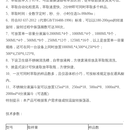
3、萃取效率大于95％。与普通振荡器有本质区别，使萃取数据更真实可信。
4、萃取自动化程度高，萃取速度快。2分钟即可同时萃取多个样品。
5、萃取时间：全数字定时，秒、分、小时任选1s-99h99m；
6、符合HJ 637-2012（代替GB/T16488-1996）标准，可以以180-200rpm的转速
旋转，旋转过程中振荡频数可达300次。
7、可放置单一容量分液漏斗2000ML*4个，1000ML*4个，1000ML*8个，
500ML*4个，500ML*8个，250ML*12个，125ML*16个，以上是放置单一容量
规格，还可在同一台设备上同时放置1000ML*4,500*4,250*6个；
500*4,250*6,125*8。
8、下设卫生级不锈钢清洗槽，自带放液阀，方便废液排放及萃取瓶清洗。
9、掀盖式设计可快速取放萃取瓶，方便快捷。
10、一次可同时萃取的样品数多，且仪器体积小巧，可按标准规定放在通风橱
内。
11、不锈钢分液漏斗架可以放置125ml*18、250ml*18、500ml*8、1000ml*8、
2000ml*4分液漏斗（可选配）
特别提示：本产品可根据客户需求做成恒温旋转振荡器。
技术参数：
.
型号
取样量
样品数