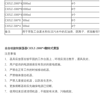
CHXZ-2000*4
2000ml
4个
CHXZ-1000*8
1000ml
8个
CHXZ-1000*4
1000ml
4个
CHXZ-500*8
500ml
8个
CHXZ-500*4
500ml
4个
备注
用于萃取工业废水和生活污水中的石油类、阴离子、挥发酚等萃取
全自动旋转振荡器CHXZ-2000*4翻转式震荡
注意事项
1、 器具应放置在较牢固的工作台面上，环境应清洁整齐，通风良好。
2、 用户提供的电源插座应有良好的接地措施。
3、 严禁在正常工作的时候移动机器。
4、 严禁物体撞击机器。
5、 严禁儿童接近机器，以防发生意外。
6、 更换熔断器前应先确保电源已切断。
7、 使用结束后请清理机器，不能留有水滴、污物残留。